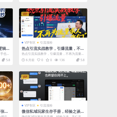
VIP
VIP专区
引流涨粉
逻辑，
热点引流实战教学，引爆流量，不再
为流量求人，轻松实现让用户求着加
新手也能
热点引流实战教学，引爆流量，不再为流量求
我们
...
人，轻松实现让用户求着加我们 课程介绍：...
5.8
6 月前
0
0
136
5.8
VIP
VIP专区
引流涨粉
3张
微信私域玩家生存手册，经验之谈，
见仁见智，希望你用得上，也希望你
合规引
微信私域玩家生存手册，经验之谈，见仁见