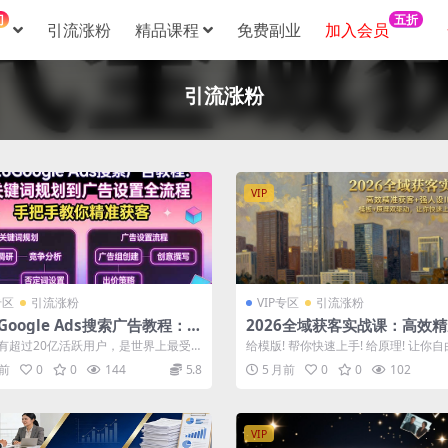
门
五折
引流涨粉
精品课程
免费副业
加入会员
引流涨粉
VIP
专区
引流涨粉
VIP专区
引流涨粉
6Google Ads搜索广告教程：从
2026全域获客实战课：高效
词规划到广告设置全流程，手把
客+强人设IP品牌力，模板+
有超过20亿活跃用户，是世界上最受
给模版! 帮你快速上手! 给原理! 让你自
你精准获客
驱动，让你快速上手自由创新
平台之一。作为世界上最大的搜索引
课程内容： 第一节课.mp4...
月前
0
0
144
5.8
5 月前
0
0
102
VIP