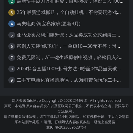
最新快手磁力万和掘金，自动搬砖，轻松日入100-200，操作简单
2
25年最新游戏搬砖，全自动挂机，不需要玩游戏，单手机操作日入300+
3
马夫电商·淘宝私家班(更新3月)
4
亚马逊卖家利润飙升课：从品类成功公式到海王打法，让每个SKU都成爆款一路飙升(更新26年3月
5
帮别人安装“纸飞机“，一单赚10—30元不等：附：免费节点
6
免费无限制，AI一键生成原创中视频，轻松日入2000+，超简单，可矩阵，…
7
2024抖音直播100%起号方法 0粉丝0作品当天破千人在线 多种变现方式
8
二手车电商化直播落地课，从0到1带你玩转二手车直播
9
网络资讯
SiteMap
Copyright © 2023
网创云课
- All rights reserved
声明：本站资源来自会员发布以及互联网公开收集，不代表本站立场，仅限学习
交流使用，
请遵循相关法律法规，请在下载后24小时内删除。如有侵权争议、不妥之处请联
系本站删除处理！ 请用户仔细辨认内容的真实性，避免上当受骗！
冀ICP备2023039628号-1