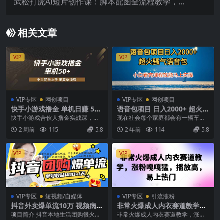
武松打虎AI短片创作课：脚本配图全流程教学，高
效完成经典场景视频制作
相关文章
VIP
VIP
VIP专区
网创项目
VIP专区
网创项目
快手小游戏撸金 单机日赚 5
语音包项目 日入2000+ 超火骚
0，零基础可做，支持单人矩
气语音包小白看完课程就能马
快手小游戏合伙人撸金实战课，单
现在社会每个家庭都会有一辆车，
阵放大
上实操
机日赚 50，零基础可做，支持单人
基本上都是出门必开车，拿我来
2 周前
115
5.8
2 年前
114
5.8
矩阵放大，宝妈 ...
说，出门不开导航我是寸...
VIP
VIP
VIP专区
短视频/自媒体
VIP专区
引流涨粉
抖音外卖爆单流10万 视频病毒
非常火爆成人内衣赛道教学，​
式复制【软件去重 详细教程】
涨粉嘎嘎猛，播放高，易上热
项目简介 抖音本地生活团购很火，
非常火爆成人内衣赛道教学，​涨粉