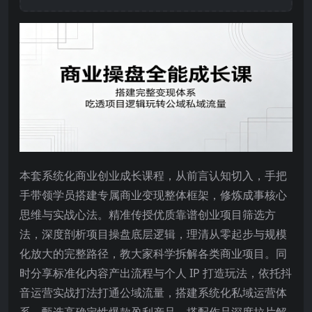
本套系统化商业创业成长课程，从前言认知切入，手把
手带领学员搭建专属商业变现整体框架，修炼成事核心
思维与实战心法。精准传授优质靠谱创业项目筛选方
法，深度剖析项目操盘底层逻辑，理清从零起步与规模
化放大的完整路径，教大家科学拆解各类商业项目。同
时分享标准化内容产出流程与个人 IP 打造玩法，依托抖
音运营实战打法打通公域流量，搭建系统化私域运营体
系，甄选高确定性爆款盈利产品。搭配作品深度拉片解