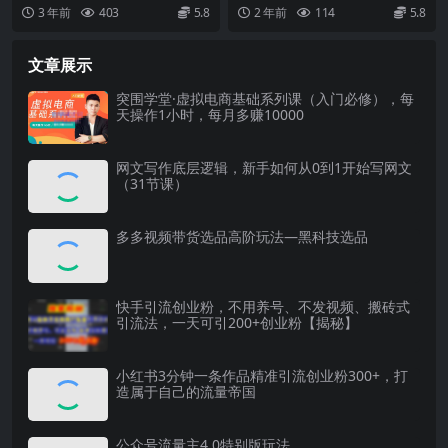
门
而且目前外卖只开放5个城市。接下
嘎嘎猛，播放高，易上热门 课程内
3 年前
403
5.8
2 年前
114
5.8
来外卖即将开放全...
容： 1、去哪抄...
文章展示
突围学堂·虚拟电商基础系列课（入门必修），每
天操作1小时，每月多赚10000
网文写作底层逻辑，新手如何从0到1开始写网文
（31节课）
多多视频带货选品高阶玩法—黑科技选品
快手引流创业粉，不用养号、不发视频、搬砖式
引流法，一天可引200+创业粉【揭秘】
小红书3分钟一条作品精准引流创业粉300+，打
造属于自己的流量帝国
公众号流量主4.0特别版玩法