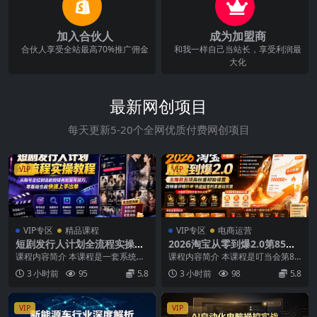
加入合伙人
成为加盟商
合伙人享受全站最高70%推广佣金
和我一样自己当站长，享受利润最
大化
最新网创项目
每天更新5-20个全网优质付费网创项目
VIP
VIP
VIP专区
精品课程
VIP专区
电商运营
短剧发行人计划全流程实操教
2026淘宝从零到爆2.0第85
程；从账号定位到选剧剪辑再
期；主推款五项高权重初始设
课程内容简介 本课程是一套系统化
课程内容简介 本课程是叮当会第85
到发布技巧，零基础也能快速
置，改销量评晒秒单快速破零
的短剧推广“发行人计划”实操教程，
期淘宝专题课程，系统讲解2026年
3 小时前
95
5.8
3 小时前
98
5.8
上手出单
积累基础权重
专为零基础或初...
最新升级的“...
VIP
VIP