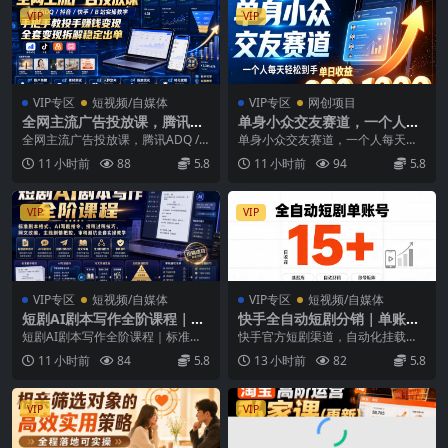
VIP
VIP
VIP专区
短视频/自媒体
VIP专区
网创项目
全网主流广告投放课，腾讯AD
单身小众交友赛道，一个人每
Q / 抖音 / 快手 / B 站实操教
天轻松到手1000+，落地快、
全网主流广告投放课，腾讯ADQ /
单身小众交友赛道，一个人每天轻
学，手把手教投手赚钱变现，
见效稳【揭秘】
抖音 / 快手 / B 站实操教学，手把手
松到手1000+，落地快、见效稳
11 小时前
88
5.8
11 小时前
94
5.8
全套变现拆解稳定出单
教...
【揭秘】 本期内容...
VIP
VIP
VIP专区
短视频/自媒体
VIP专区
短视频/自媒体
短剧AI剧本写作全阶课程｜标
快手全自动短剧分销｜单账号
准剧本格式、AI写剧指令、投
日收益15+
短剧AI剧本写作全阶课程｜标准剧
快手官方短剧渠道，自动化挂载发
稿过稿技巧、网文改编、主线
本格式、AI写剧指令、投稿过稿技
布，不用拍视频、不用出镜。单账
11 小时前
84
5.8
13 小时前
82
5.8
剧情把控、审稿避坑全套实操
巧、网文改编、主...
号稳定日收益15+，...
教学
VIP
VIP