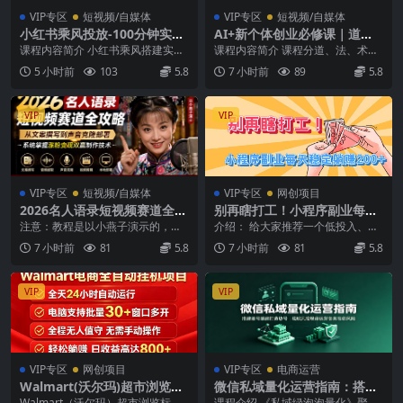
VIP专区
短视频/自媒体
VIP专区
短视频/自媒体
小红书乘风投放-100分钟实操
AI+新个体创业必修课｜道法
课｜开户返点·标准投搭建·莱
术器｜商业逻辑·小红书流量·A
课程内容简介 小红书乘风搭建实操
课程内容简介 课程分道、法、术、
卡定向，新店建模撬动笔记自
I智能体｜低成本打造个人变现
课共100分钟实战内容，围绕代理
器四大板块搭建新个体完整商业闭
5 小时前
103
5.8
7 小时前
89
5.8
然流量全套教学
小生意全套教学
商开户返点、新店...
环。道拆解商业底层...
VIP
VIP
VIP专区
短视频/自媒体
VIP专区
网创项目
2026名人语录短视频赛道全攻
别再瞎打工！小程序副业每天
略；从文案撰写到声音克隆部
稳定躺赚200+
注意：教程是以小燕子演示的，不
介绍： 给大家推荐一个低投入、零
署，系统掌握涨粉变现双赢制
是和珅演示的。可以做和珅语录或
门槛、稳收益、长期被动躺赚的优
7 小时前
81
5.8
7 小时前
81
5.8
作技术
者其他语录 声音克隆...
质长线项目——微信...
VIP
VIP
VIP专区
网创项目
VIP专区
电商运营
Walmart(沃尔玛)超市浏览标
微信私域量化运营指南：搭建
注项目，单账号日收益20+单
账号基建打造热号，脱敏风控
Walmart（沃尔玛）超市浏览标注
课程介绍 《私域绿泡泡量化》聚焦