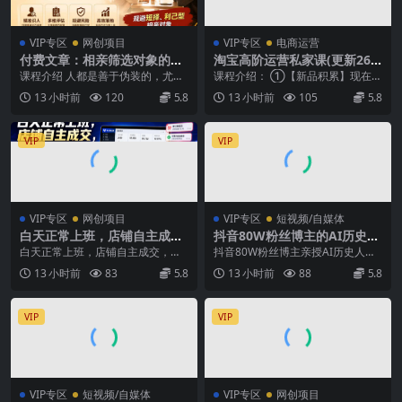
VIP专区
网创项目
VIP专区
电商运营
付费文章：相亲筛选对象的高
淘宝高阶运营私家课(更新26
效实用策略，全程落地可实
年
课程介绍 人都是善于伪装的，尤其
课程介绍： ①【新品积累】现在主
操，规避短择、利己型相亲对
是相亲的时候。那么如何识别伪装?
流的控成本和最大化，应该用于哪
13 小时前
120
5.8
13 小时前
105
5.8
象
相亲本质是双向尽...
些产品效果更好。 ...
VIP
VIP
VIP专区
网创项目
VIP专区
短视频/自媒体
白天正常上班，店铺自主成
抖音80W粉丝博主的AI历史人
交，做多多虚拟每月新增1-3
物生平VLOG教学，不用拍摄
白天正常上班，店铺自主成交，做
抖音80W粉丝博主亲授AI历史人物
W稳定被动收入【揭秘】
不用露脸，AI帮你搞定，轻松
多多虚拟每月新增1-3W稳定被动收
生平VLOG制作教学，不用拍摄不用
13 小时前
83
5.8
13 小时前
88
5.8
解锁伙伴计划+精选收益
入【揭秘】 项目...
露脸，轻松解...
VIP
VIP
VIP专区
短视频/自媒体
VIP专区
网创项目