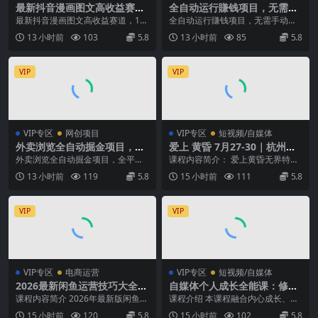
最新抖音漫画图文高收益赛
全自动运行賺钱项目，无需手
道，10分钟制作一个作品，稳
动操作，稳定运行长期可做，
最新抖音漫画图文高收益赛道，10
全自动运行賺钱项目，无需手动操
拿创作者伙伴计划收益
新手副业首选【揭秘】
分钟制作一个作品，稳拿创作者伙
作，稳定运行长期可做，新手副业
13 小时前
103
5.8
13 小时前
85
5.8
伴计划收益 整个流...
首选【揭秘】 项目介...
VIP
VIP
VIP专区
网创项目
VIP专区
短视频/自媒体
外卖浏览全自动掘金项目，全
爱上 黄昏 7月27-30｜杭州线
平台覆盖，单窗口一天30+，
下无界特训营｜淘宝天猫AI推
外卖浏览全自动掘金项目，全平台
课程内容简介： 爱上黄昏无界特训
可批量矩阵做，轻松日入500+
广｜直通车人群｜全套PPT S
覆盖，单窗口一天30+，可批量矩
营是7月27‑30日杭州线下AI推广实
13 小时前
119
5.8
15 小时前
111
5.8
【揭秘】
OP思维导图资料包
阵做，轻松日入50...
战课，价值...
VIP
VIP
VIP专区
电商运营
VIP专区
短视频/自媒体
2026最新闲鱼运营技巧大全3.
自媒体个人成长全能课：修炼
0；从零基础到月入过万，卖
镜头与语言功底，巧用AI做内
课程内容简介 2026年最新版闲鱼运
课程介绍 本课程融合内心成长、高
货准备、链接搭建到选品定价
容打造个人自媒体IP
营实战教程，是一套系统化、手把
阶表达、镜头塑造、AI 实操、自媒
15 小时前
120
5.8
15 小时前
102
5.8