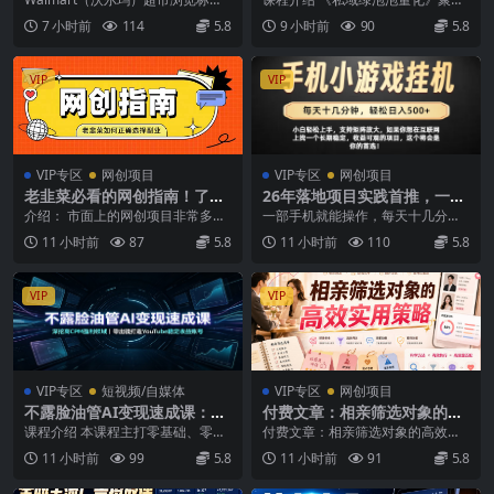
电脑日收益可达800+带分佣机
规避运营各类高危风险
项目，单账号日收益20+单电脑日
微信私域规模化、安全化运营，围
7 小时前
114
5.8
9 小时前
90
5.8
制【揭秘】
收益可达80...
绕账号基建、热号养...
VIP
VIP
VIP专区
网创项目
VIP专区
网创项目
老韭菜必看的网创指南！了解
26年落地项目实践首推，一部
项目类型，才能找到好的项
手机，轻松日入500+，长期稳
介绍： 市面上的网创项目非常多，
一部手机就能操作，每天十几分钟
目，才能拿到想要的结果
定
割韭菜的也非常多，新手小白对于
就够用了，轻松日入500+，矩阵放
11 小时前
87
5.8
11 小时前
110
5.8
网创的理解不够深刻...
大无上限经常看我...
VIP
VIP
VIP专区
短视频/自媒体
VIP专区
网创项目
不露脸油管AI变现速成课：深
付费文章：相亲筛选对象的高
挖高CPM盈利领域，零出镜打
效实用策略
课程介绍 本课程主打零基础、零出
付费文章：相亲筛选对象的高效实
造YouTube稳定收益账号
镜，仅用 4 小时完整掌握 AI 不露脸
用策略 文章介绍： 人都是善于伪装
11 小时前
99
5.8
11 小时前
91
5.8
You...
的，尤其是相亲的...