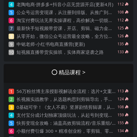
老陶电商·拼多多+抖音小店无货源开店(更新4月)
4
112
公众号运营变现课，从注册到排版、从推广到互动，掌握全流程，开启个人品牌月入30000+
5
108
淘宝付费玩法无界实操课程，高价解决一切烦恼，大力出奇迹
6
112
最新快手短视频带货课，开店、剪辑、磁力金牛等
7
125
从零开始，微信公众号运营最全攻略，全方位提升你的新媒体运营能力
8
126
申铭老师·小红书电商直播营(更新)
9
135
短视频直播带货实操班，实体商家逆袭之路
10
133
精品课程 >
56万粉丝博主亲授影视解说全流程：选片+文案+配音+剪辑，零基础也能快速出圈
1
113
长视频实战教学，从选题构思到剪辑导出，手把手教你做出高质感可变现长视频
2
124
0基础可学！《女人不易》竖屏剧情剪辑课，从素材筛选到成片输出，手把手教你驾驭复杂故事
3
108
支付宝分成计划独家顶级玩法，从起号到变现，无需剪辑基础，条条爆款，天天上热门
4
159
快剪变现全攻略：涵盖高效剪辑流程/音乐重组/案例实操，掌握快剪核心技术
5
155
小额付费引爆 300 + 精准创业粉，零剪辑、零复杂起号，话术撬动被动引流，当日实操即见成效
6
134