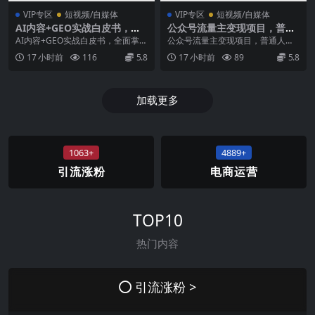
VIP专区
短视频/自媒体
VIP专区
短视频/自媒体
AI内容+GEO实战白皮书，全
公众号流量主变现项目，普通
面掌握AI量产SOP与GEO分发
人也能通过这个项目日入四位
AI内容+GEO实战白皮书，全面掌握
公众号流量主变现项目，普通人也
机制【文档】
数(更新26年8月)
AI量产SOP与GEO分发机制【文
能通过这个项目日入四位数（更新2
17 小时前
116
5.8
17 小时前
89
5.8
档】 课程...
6年8月） 项目介...
加载更多
1063+
4889+
引流涨粉
电商运营
TOP10
热门内容
引流涨粉 >