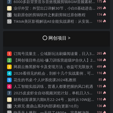
6000多款背景音乐音效视频剪辑BGM音频素材包合集
7
175
业仔外贸：外贸出口详解30节，小白0基础进击外贸达人 价值666元
8
295
短剧原创的剪辑软件之豹剧剪辑过原创教程
9
174
Tiktok美区影视解说AE全能实战课程：从安装到精通，插件资源全配套，TK影视解说必学
10
150
网创项目 >
订阅号流量主，公域新玩法刷爆阅读量，日入3000
1
265
【网创项目终点站-镰刀训练营超级IP合伙人】25年普通人如何通过“知识付费”年入百个-仅此一版【揭秘】
2
108
网易云撸黑胶年卡及变现方法，收益可无限放大
3
499
2026看得见的机会，剖析十几个实战案例，可直接抄作业，再优化迭代，内容超全，干货满满
4
116
花生的书桌·个人IP系统课2024私教班
5
85
人工智能实战训练，普通人都要把握的风口机遇
6
135
2025皮皮虾全自动视频浏览计划，单机日入5张+新手小白直接开干【揭秘】
7
131
财商创富课第六期8月22-24号，如何从10W起步，一步步实现大目标
8
110
大师兄·鹿鼎山系列内部课程(更新10月)
9
136
快手无人播剧，一天搞了4800+，完美解决版权问题，手机也能实现24小时躺赚
10
326