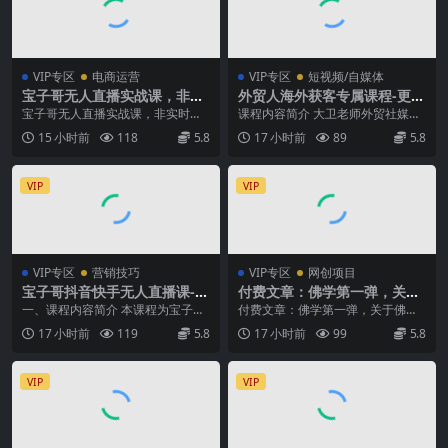
VIP专区
电商运营
VIP专区
短视频/自媒体
宝子哥无人直播实战课，非实
外贸人海外获客专属课程-更新
时防风技术，聚焦抖音快手等
7月，讲解社媒账号运营AI矩
宝子哥无人直播实战课，非实时防
课程内容简介 大卫老师外贸社媒获
平台直播带货，轻松开启直播
阵玩法，，系统掌握海外客户
风技术，聚焦抖音快手等平台直播
客独家训练营持续更新至6月，系统
15 小时前
118
5.8
17 小时前
89
5.8
变现之路(更新2026年08月06
开发全流程实战方法
带货，轻松开启直播变...
讲解海外社媒账号...
日)
VIP
VIP
VIP专区
营销技巧
VIP专区
网创项目
宝子哥抖音快手无人直播课-2
付费文章：佛学第一弹，关于
026年8月5更新｜从基础搭建
佛学，你只需要记住四个字
一、课程内容简介 本课程为宝子哥
付费文章：佛学第一弹，关于佛
到高阶起号，稳号防封技术，
2026年8月5日更新的抖音快手全套
学，你只需要记住四个字 文章介绍
17 小时前
119
5.8
17 小时前
99
5.8
搭建自动化直播变现体系
无人直播实战...
很多人讲佛学，都喜...
VIP
VIP