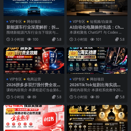
VIP专区
网创项目
VIP专区
短视频/自媒体
新能源车行业深度解析：拆解
AI自动化电脑操控实战：Chat
产业崛起根源，剖析行业内卷
GPT搭配Codex，一键指令远
围绕新能源汽车行业当下现状与长
本课程聚焦 ChatGPT 与 Codex 结
与海外贸易争端现状
程自动操控电脑完成工作
远展望展开深度讲解，纠正大众片
合落地实操，核心教学利用 AI 实...
3 小时前
100
5.8
3 小时前
101
5.8
面认知，点明国内车企...
VIP
VIP
VIP专区
电商运营
VIP专区
网创项目
2026拼多多双打强付费全攻
2026TikTok短剧出海实战
略-62期；成本推广加托管双
课：IAA广告分账×IAP付费变
课程内容简介 本课程是叮当会第62
课程内容简介 本课程系统教学2026
剑合璧，系统讲解7种付费玩
现×账号搭建×平台规则×双轨
期拼多多专题课程，系统讲解2026
年TikTok短剧出海从账号搭建、平
5 小时前
89
5.8
5 小时前
89
5.8
法优劣势与选择策略
爆发×回款全流程
年最新推出的...
台规则、...
VIP
VIP