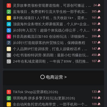
灵异故事类涨粉变现赛道指南，可原创可搬运，三天百粉 日产50+
1
24
蓝海项目，免费资料引流大学生粉一部手机实现日入300
2
395
暴利私域项目1人1手机，当天收款1k+，需求人群占比高，当天就能见到钱
3
161
顶级海外业务增长大师课领英篇，个人IP+企业账号双驱动，帮助打造你的获客阵地
4
101
从0到年入百万：超级个体实战心得公开，个人IP×精准引流×成交系统全拆解
5
131
抖音高效截流日加160 创业粉玩法：详细操作实战演示！
6
399
从0到1打造能获客的外贸独立站，保姆级教程
7
137
个人品牌IP打造训练营，打造人设吸粉话术，日增精准粉，玩转社群变现技巧
8
147
小红书涨粉特训营-第四期：最新小红书爆款玩法，实操案例分享
9
450
24年在私域卖莆田鞋，一年搞了89W，强烈推荐！
10
107
电商运营 >
TikTok Shop运营课程(2026)
1
133
琪琪电商·拼多多擎天柱玩法(更新2026)
2
118
全自动闲鱼托管式电商带货，一部手机和一个闲鱼号就可以开干，轻松实现月入五位数
3
109