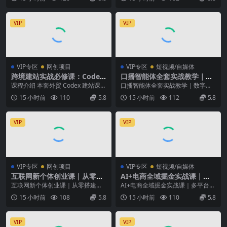
全拆解
手教学的闲鱼卖...
体运营五大板块...
VIP
VIP
VIP专区
网创项目
VIP专区
短视频/自媒体
跨境建站实战必修课：Codex
口播智能体全套实战教学｜数
搭建WordPress站点，关键词
字人形象克隆、声音克隆、AI
课程介绍 本套外贸 Codex 建站课程
口播智能体全套实战教学｜数字人
外链打造谷歌流量阵地
视频生成、文案改写、软件配
专为外贸从业者打造，从零基础建
形象克隆、声音克隆、AI视频生
15 小时前
110
5.8
15 小时前
112
5.8
置零基础落地课
站入门，完...
成、文案改写、软件配...
VIP
VIP
VIP专区
网创项目
VIP专区
短视频/自媒体
互联网新个体创业课｜从零搭
AI+电商全域掘金实战课｜多
建低成本小生意，商业思维
平台无人电商玩法、AI工具落
互联网新个体创业课｜从零搭建低
AI+电商全域掘金实战课｜多平台无
+商业模式+流量实战+个人成
地、供应链合规、全域变现闭
成本小生意，商业思维+商业模式
人电商玩法、AI工具落地、供应链
15 小时前
108
5.8
15 小时前
110
5.8
长全闭环教程
环全套教程
+流量实战+个人成长...
合规、全域变现...
VIP
VIP