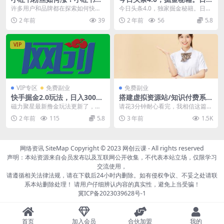
丝可以买吗？
1000+，小白可以轻松入手
许多用户和品牌都在探索如何快速
今日头条4.0，独家掘金秘籍。日赚
有效地增加粉丝数。本文将深入探
1000+，小白可以轻松入手
2 年前
39
2 年前
56
5.8
讨小红书粉丝增长的策...
VIP
VIP专区
免费副业
免费副业
快手掘金2.0玩法，日入300
搭建虚拟资源站/知识付费系
+，个人工作室均可操作
统，24小时全自动赚钱
磁力聚星最新撸金玩法更新了，他
请花3分钟耐心看完，我相信这篇文
的变现方式很简单，就是通过直播
章能带给您财富商机 一、为什么做
2 年前
115
5.8
3 年前
1.5K
或者视频发布任务， ...
知识付费项目？ ...
网络资讯
SiteMap
Copyright © 2023
网创云课
- All rights reserved
声明：本站资源来自会员发布以及互联网公开收集，不代表本站立场，仅限学习
交流使用，
请遵循相关法律法规，请在下载后24小时内删除。如有侵权争议、不妥之处请联
系本站删除处理！ 请用户仔细辨认内容的真实性，避免上当受骗！
冀ICP备2023039628号-1
首页
加入会员
合伙加盟
我的