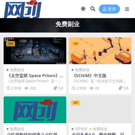
登录
免费副业
VIP
VIP
免费副业
免费副业
《太空监狱 Space Prison》
《SCHiM》中文版
中文版
《太空监狱 Space Prison》是一款
《SCHiM》是一款在影子之间跳跃
策略角色扮演游戏，在银河系环境
移动的3D平台跳跃游戏。在这个富
2 年前
202
5.8
2 年前
28
5.8
最恶劣...
有探索乐趣的热...
VIP
免费副业
VIP专区
免费副业
小红书粉丝如何涨？小红书粉
今日头条4.0，掘金秘籍。日赚