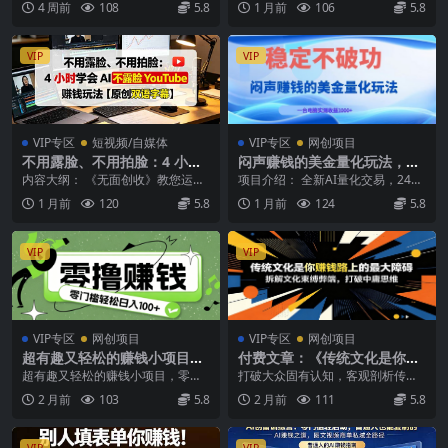
4 周前
108
5.8
1 月前
106
5.8
快手了！那些平台封号...
必看教程 如果你之前...
VIP
VIP
VIP专区
短视频/自媒体
VIP专区
网创项目
不用露脸、不用拍脸：4 小时
闷声赚钱的美金量化玩法，一
学会 AI 不露脸 YouTube 赚钱
台电脑实测收益1000+稳定不
内容大纲： 《无面创收》教您运用
项目介绍： 全新AI量化交易，24小
玩法【原创双语字幕】
破功！
AI技术，在不露脸的情况下实现线
时自动运行，不用熬夜盯盘，波动
1 月前
120
5.8
1 月前
124
5.8
上盈利——例如运...
机会精准跟随，...
VIP
VIP
VIP专区
网创项目
VIP专区
网创项目
超有趣又轻松的赚钱小项目，
付费文章：《传统文化是你赚
零成本零门槛日收益100+
钱路上的最大障碍》拆解文化
超有趣又轻松的赚钱小项目，零成
打破大众固有认知，客观剖析传统
束缚弊端，打破中庸思维
本零门槛日收益100+ 不用熬夜、不
文化思维对自媒体线上变现、IP 打
2 月前
103
5.8
2 月前
111
5.8
用出门，不用额...
造造成的阻碍，从...
VIP
VIP