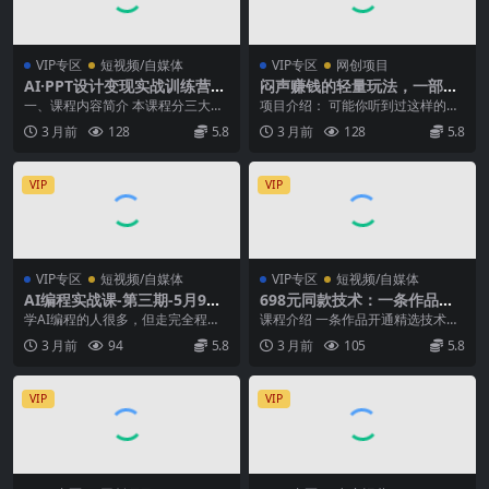
VIP专区
短视频/自媒体
VIP专区
网创项目
AI·PPT设计变现实战训练营，
闷声赚钱的轻量玩法，一部手
从0到1学AI设计+派单变现，
机15分钟，实测收益1000+稳
一、课程内容简介 本课程分三大阶
项目介绍： 可能你听到过这样的说
学完直接接真实订单赚钱
定不破功
段带学员从0到1掌握AI+PPT设计技
法，公众号已经过气了，现在做公
3 月前
128
5.8
3 月前
128
5.8
能：基础夯...
众号太晚了 但事实...
VIP
VIP
VIP专区
短视频/自媒体
VIP专区
短视频/自媒体
AI编程实战课-第三期-5月9更
698元同款技术：一条作品开
新：零基础从创意到变现，覆
通抖音精选，可批量开号卖
学AI编程的人很多，但走完全程的
课程介绍 一条作品开通精选技术外
盖全品类产品开发，把想法变
号，也可代过接单赚钱
人很少，通过AI编程做项目賺钱的
面代过接单240，成品号360 有人
3 月前
94
5.8
3 月前
105
5.8
成赚钱项目
人更少。 有人卡...
测试一条过。...
VIP
VIP