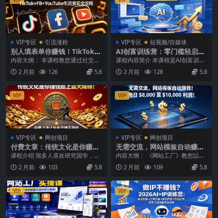
VIP专区
引流涨粉
VIP专区
短视频/自媒体
别人填表单你赚钱！TikTok+F
AI创富训练营：零门槛轻启
B+YouTube 引流变现全攻略
动，普通人也能复制的AI赚钱
内容大纲： 本课程教您通过社交媒
课程内容简介 本课程是AI创富训练
【原创双语字幕】
之道，图文视频商单私域全路
体获取销售线索，实现日入稳定的
营，专为普通人打造，零门槛轻启
2 月前
126
5.8
2 月前
128
5.8
径
收入，助您告别传统...
动，无需深厚技术...
VIP
VIP
VIP专区
网创项目
VIP专区
网创项目
付费文章：传统文化是你赚钱
无需交流，网站模板自动赚
路上最大障碍！中庸之道让你
钱！每日 $8,000 至 $10,000
课程介绍 很多人喜欢研究国学，推
内容大纲： 《网站工厂》教您以全
永远赚不到钱
利润！【原创双语字幕】
崇传统文化， 这本身没有什么问
自动模式销售简洁的网站模板，无
2 月前
103
5.8
2 月前
109
5.8
题。 但是，如果你...
需与人沟通即可获得...
VIP
VIP