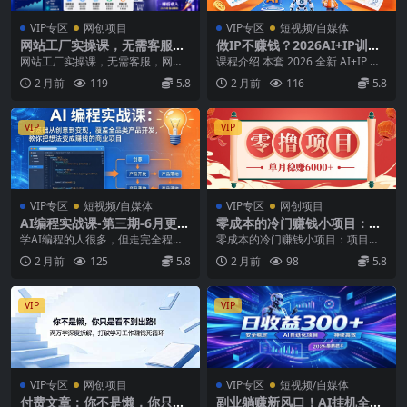
VIP专区
网创项目
VIP专区
短视频/自媒体
网站工厂实操课，无需客服，
做IP不赚钱？2026AI+IP训练
网站模板自动赚钱！【原创双
营：商业理解+工具实战+表达
网站工厂实操课，无需客服，网站
课程介绍 本套 2026 全新 AI+IP 训
语字幕】
内容+作品反馈，百天打通流
模板自动赚钱！【原创双语字幕】
练营课程，以 “让你的价值被看见”...
2 月前
119
5.8
2 月前
116
5.8
量变现闭环
内容大纲： 《网站...
VIP
VIP
VIP专区
短视频/自媒体
VIP专区
网创项目
AI编程实战课-第三期-6月更
零成本的冷门赚钱小项目：项
新：零基础从创意到变现，覆
目操作简单、收益可观单月稳
学AI编程的人很多，但走完全程的
零成本的冷门赚钱小项目：项目操
盖全品类产品开发，把想法变
赚6000+，小白看完就能上手
人很少，通过AI编程做项目賺钱的
作简单、收益可观单月稳赚6000
2 月前
125
5.8
2 月前
98
5.8
成赚钱项目
人更少。 有人卡...
+，小白看完就能上...
VIP
VIP
VIP专区
网创项目
VIP专区
短视频/自媒体
付费文章：你不是懒，你只是
副业躺赚新风口！AI挂机全自