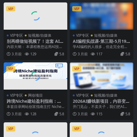
VIP
VIP
VIP专区
短视频/自媒体
VIP专区
短视频/自媒体
别再瞎做短视频了！这套 AI
AI编程实战课-第三期-5月19
方法让你做出大片级动画还能
更新：零基础从创意到变现，
内容大纲： 本课程教您运用AI技
学AI编程的人很多，但走完全程的
赚钱【原创双语字幕】
覆盖全品类产品开发，把想法
术，快速制作出媲美大制作电影水
人很少，通过AI编程做项目賺钱的
3 月前
129
5.8
3 月前
117
5.8
变成赚钱项目
准的专业级动画短片...
人更少。 有人卡...
VIP
VIP
VIP专区
网创项目
VIP专区
短视频/自媒体
跨境Niche建站盈利指南：精
2026AI赚钱新项目，内容变现
准赛道布局加流量优化，手把
单月破5W，全流程实操+AI工
本套目录网站创富指南主打 Niche
开门见山，不卖关子，我们把AI创
手打造赚钱网站
具，无门槛可复制
细分赛道布局与 SEO 流量运营双核
作变现的项目课做出来了。这个项
3 月前
128
5.8
3 月前
115
5.8
心，全...
目，刚测出来，新鲜...
VIP
VIP