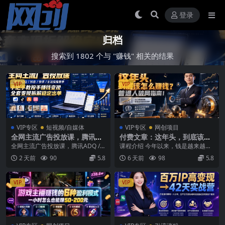
登录
归档
搜索到 1802 个与 "赚钱" 相关的结果
VIP
VIP
VIP专区
短视频/自媒体
VIP专区
网创项目
全网主流广告投放课，腾讯AD
付费文章：这年头，到底该怎
Q / 抖音 / 快手 / B 站实操教
么赚钱？普通人破局指南！
全网主流广告投放课，腾讯ADQ /
课程介绍 今年以来，钱是越来越不
学，手把手教投手赚钱变现，
抖音 / 快手 / B 站实操教学，手把手
好赚。 你看着整体出口的数据非常
2 天前
90
5.8
6 天前
98
5.8
全套变现拆解稳定出单
教...
的亮眼，就像我4...
VIP
VIP