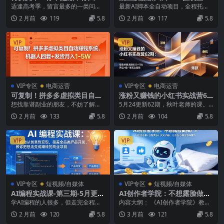
看不到出路！两万字深度拆
动赚钱，零碎时间日入300＋
适逢高考季，留言最多的一类问
最新AI脚本全自动项目，全程托管
解，打破学习工作赚钱死循环
题，是问出路。 不少家长读者说，
运营，省时省力，无需人为干预操
2 月前
119
5.8
2 月前
117
5.8
学区房买了，结果跌的...
作，日化可达300...
VIP
VIP
VIP专区
电商运营
VIP专区
电商运营
可复制！拼多多虚拟类目自动
涨粉又赚钱的小红书实战营62
赚钱系统，机器人回复+发货
期：爆款封面选题技巧+引流
想找靠谱副业的朋友，不妨了解下
5月24更新62期，秋叶老师的课。
月入 1-5W
开店+接广变现全链路
虚拟类项目。这类项目对新手十分
强烈推荐！！！26年最强小红书课
2 月前
133
5.8
2 月前
104
5.8
友好，虽说单份收益有...
程！！！ 用好...
VIP
VIP
VIP专区
短视频/自媒体
VIP专区
短视频/自媒体
AI编程实战课-第三期-5月更
AI创作者学院：不想露脸做推
新：零基础从创意到变现，覆
广？AI虚拟形象+口型同步+U
学AI编程的人很多，但走完全程的
内容大纲： 《AI创作者学院》教您
盖全品类产品开发，把想法变
GC内容，让你安心睡觉照样赚
人很少，通过AI编程做项目賺钱的
创建超高拟真度的数字分身，让它
2 月前
120
5.8
3 月前
121
5.8
成赚钱项目
钱
人更少。 有人卡...
在您无需亲自出镜...