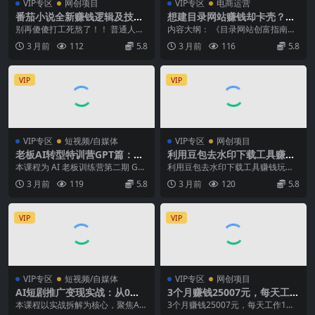
VIP专区
网创项目
VIP专区
电商运营
番茄小说全新赚钱逻辑及技术
想建目录网站赚钱却卡壳？这
日收300+，小白新书皆可做！
营给优质 niche+SEO 秘籍，
别再傻傻打工死熬了！！ 普通人最
内容大纲： 《目录网站创富指南》
无脑赚就行了！
从 0 到稳赚！
快变现的副业来了，小白专属，无
手把手教您从零打造一个真正能盈
3 月前
112
5.8
3 月前
116
5.8
脑操作日入 300...
利的目录网站，助您...
VIP
VIP
VIP专区
短视频/自媒体
VIP专区
网创项目
老板AI转型特训营GPT篇：创
利用豆包去水印下载工具赚钱
业案例+赚钱思路，全实战干
玩法，零成本零门槛多种收益
本课程为 AI 老板训练营第二期 GPT
利用豆包去水印下载工具赚钱玩
货不玩虚
月入5000+
自动篇，全程聚焦实战干货，拒绝
法，零成本零门槛多种收益月入50
3 月前
119
5.8
3 月前
120
5.8
虚耗内容...
00+ 在这个AI满...
VIP
VIP
VIP专区
短视频/自媒体
VIP专区
网创项目
AI短剧推广变现实战：从0到1
3个月赚钱25007元，每天工作
拆解流程，轻松开启接单赚钱
1个小时，新手3天全部学会！
本课程以实战拆解为核心，聚焦AI
3个月赚钱25007元，每天工作1个
之路