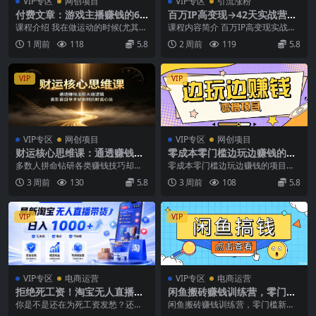
VIP专区
网创项目
VIP专区
引流涨粉
付费文章：游戏主播赚钱的6
百万IP高变现→42天实战营｜
种盈利模式，一小时怎么也能
打造盈利赚钱一人公司，全平
课程介绍 我在做运动的时候(尤其是
课程内容简介 百万IP高变现实战营
赚50-200元
台引流私域转化批量成交积累
有氧运动)，一般会在电脑上看游戏
为期42天，由16万粉IP桃子亲授单
1 周前
118
5.8
2 周前
119
5.8
客户案例
直播(抖音或者...
人百万商业...
VIP
VIP
VIP专区
网创项目
VIP专区
网创项目
财运核心思维课：通透赚钱底
零成本零门槛边玩边赚钱的项
层大道逻辑，告别盲目学术被
目，多种操作思路，轻松月入
多数人拼命钻研各类赚钱技巧却始
零成本零门槛边玩边赚钱的项目，
收割的财富心法
10000+
终难以盈利，核心根源在于只学赚
多种操作思路，轻松月入10000+
3 周前
130
5.8
3 周前
108
5.8
钱之术，未通财富之道...
可以兼职操作，...
VIP
VIP
VIP专区
电商运营
VIP专区
电商运营
拒绝死工资！淘宝无人直播，
闲鱼搬砖赚钱训练营，零门槛
让你睡觉都在进账，马上学习
新手快速入门闲鱼电商日赚百
你是不是还在为死工资发愁？还在
闲鱼搬砖赚钱训练营，零门槛新手
马上操作 马上赚钱
元，新手必看教程
羡慕别人副业月入过万？别盯抖音
快速入门闲鱼电商日赚百元，新手