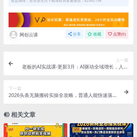
收益保障；若资源无法下载请联系客服微信：82342198
网创云课
分享
收藏
点赞(
0
)
上一篇
老板的AI实战课-更新3月：AI驱动全域增长，人机
协作新范式，用AI提高企业效率、利润与竞争力
下一篇
2026头条无脑搬砖实操全攻略，普通人能快速落地
月收益千元的赚钱机会
相关文章
VIP
VIP