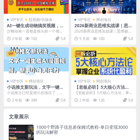
VIP专区
短视频/自媒体
VIP专区
网创项目
AI一键生成动物搞笑视频，多
2026新商业思维实战课｜思维
平台发布，轻松破千万播放，
破局+财商进阶+周期趋势研判
沙雕动画一直都是很火的一个领
2026新商业思维实战课｜思维破局
日入2000+，小…
+创业落地+热门赛道深度解析
域，这类赛道，非常的新奇，搞
+财商进阶+周期趋势研判+创业落
2 年前
102
5.8
5 天前
100
5.8
全体系
笑，哪怕是恐怖剧情，也会...
地+热门赛道深...
VIP
VIP
VIP专区
网创项目
VIP专区
网创项目
小说推文新玩法，文字一键生
【老板必听】5大核心方法
成AI漫画视频，新手小白无压
论，掌握企业系统化盈利密码
小说推文已经是很久的项目了，大
【老板必听】5大核心方法论，掌握
力
家经常看到呈现的内容也比较简
企业系统化盈利密码 课程收获- 清
2 年前
399
5.8
2 年前
126
5.8
单，一个解压视频再加文...
楚认知互联网零...
文章展示
1000个野路子信息差保姆式教程-单日变现3000
的玩法解密