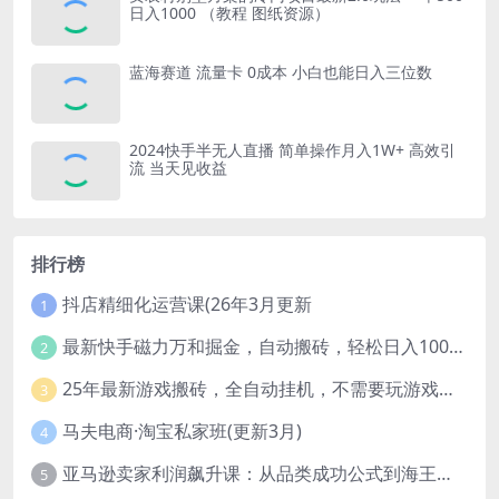
日入1000 （教程 图纸资源）
蓝海赛道 流量卡 0成本 小白也能日入三位数
2024快手半无人直播 简单操作月入1W+ 高效引
流 当天见收益
排行榜
抖店精细化运营课(26年3月更新
1
最新快手磁力万和掘金，自动搬砖，轻松日入100-200，操作简单
2
25年最新游戏搬砖，全自动挂机，不需要玩游戏，单手机操作日入300+
3
马夫电商·淘宝私家班(更新3月)
4
亚马逊卖家利润飙升课：从品类成功公式到海王打法，让每个SKU都成爆款一路飙升(更新26年3月
5