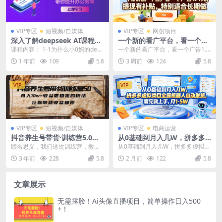
VIP专区
短视频/自媒体
VIP专区
网创项目
深入了解deepseek AI课程，
一个新的看广平台，看一个广
从注册安装到实操变现，带你
告1.4元，提现有补贴，特别适
课程内容： 1-1为什么小0妈的deep
一个新的看广平台，看一个广告1.4
提升办公效率
合长期做【揭秘】
seek课不容错过.m4a 2-小0妈的...
元，提现有补贴，特别适合长期做
1 年前
109
5.8
3 周前
124
5.8
【揭秘】 项目介...
VIP
VIP
VIP专区
短视频/自媒体
VIP专区
电商运营
抖音养生号带货·训练营5.0，
从0基础到月入几W，拼多多
让你带货收益爆炸
虚拟类目全靠机器人自动发
顾名思义，我们这次训练营，教的
从0基础到月入几W，拼多多虚拟类
货，看完就上手，月1-5W
是抖音带货里一个细分类目：养生
目全靠机器人自动发货，看完就上
3 年前
228
5.8
2 月前
122
5.8
【揭秘】
号带货。 经过之前的...
手，月1-5W【揭...
文章展示
无需露脸！Ai头像直播项目，简单操作日入500
+！