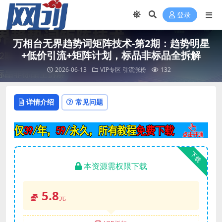
登录
万相台无界趋势词矩阵技术-第2期：趋势明星
+低价引流+矩阵计划，标品非标品全拆解
2026-06-13
VIP专区
引流涨粉
132
详情介绍
常见问题
下载
本资源需权限下载
5.8
元