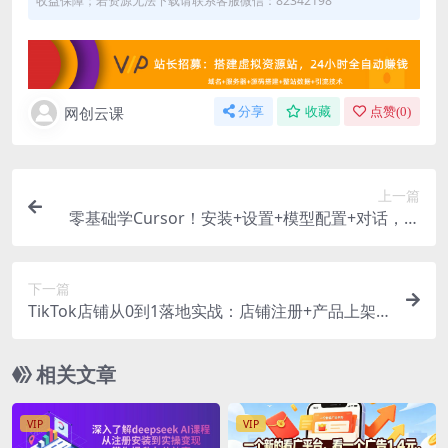
收益保障；若资源无法下载请联系客服微信：82342198
网创云课
分享
收藏
点赞(
0
)
上一篇
零基础学Cursor！安装+设置+模型配置+对话，手
把手带你完成工具初始化
下一篇
TikTok店铺从0到1落地实战：店铺注册+产品上架
+物流回款+内容剪辑，小白也能出单
相关文章
VIP
VIP