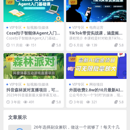
VIP
VIP
VIP专区
短视频/自媒体
VIP专区
电商运营
Coze扣子智能体Agent入门基
TikTok带货实战课，涵盖账号
础课，理论讲解与实操案例结
安全、暴力起号、选品与脚本
Coze扣子智能体Agent入门基础
课程简介 本课程是针对欧美TikTok
合
制作，实现高效出单，周入数
课，理论讲解与实操案例结合 课程
短视频带货的实战课程，提供从零
11 月前
151
5.8
6 月前
139
5.8
千美元
介绍 这门课...
到出单的全链...
VIP
VIP
VIP专区
短视频/自媒体
VIP专区
网创项目
抖音森林派对直播项目，可虚
外面收费2.8w的10月最新AI
拟人直播 抖音报白 实时互动
掘金项目，单日收益可上千，
2023年抖音最新最火爆弹幕互动游
公众号作为一个“封闭”的媒体，现在
直播【软件 教程】
批量起号无限放大
戏–森林派对【软件 开播教程 起
还有机会吗？ 有！很有！而且腾讯
3 年前
491
5.8
3 年前
321
5.8
号...
爸爸给钱挺舍得...
文章展示
26年选择副业兼职，做这一个就够了！每天十几