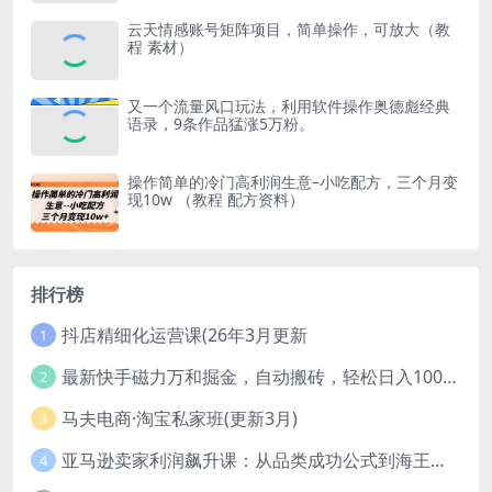
云天情感账号矩阵项目，简单操作，可放大（教
程 素材）
又一个流量风口玩法，利用软件操作奥德彪经典
语录，9条作品猛涨5万粉。
操作简单的冷门高利润生意–小吃配方，三个月变
现10w （教程 配方资料）
排行榜
抖店精细化运营课(26年3月更新
1
最新快手磁力万和掘金，自动搬砖，轻松日入100-200，操作简单
2
马夫电商·淘宝私家班(更新3月)
3
亚马逊卖家利润飙升课：从品类成功公式到海王打法，让每个SKU都成爆款一路飙升(更新26年3月
4