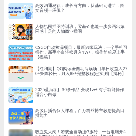
高效沟通秘籍：成长有方向，从基础到进阶，图
文音频一应俱全
人物氛围插图特训班，零基础也能一步步画出氛
围感十足的人物商业插图
CSGO自动捡漏项目，最新独家玩法，一个手机可
操作，新手小白轻松月入1W+，操作简单易上手
【揭秘】
【红利期】QQ阅读全自动阅读项目单日收益入27
0+矩阵轻松，月入8k+完整教程(已实测)【揭秘】
2025蓝海项目30条作品 变现1w+ 有手就能操作
适合小白做
高级口播合伙人课程，百万粉丝博主教您提高口
播能力
吸血鬼大肉！游戏全自动挂G搬砖，一台电脑开4