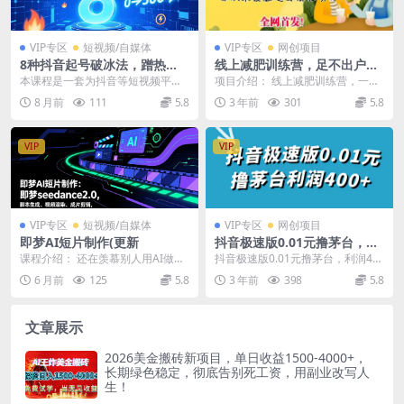
VIP专区
短视频/自媒体
VIP专区
网创项目
8种抖音起号破冰法，蹭热
线上减肥训练营，足不出户，
点、用数字人、做特效，7天
仅靠拉几个社群，发几条朋友
本课程是一套为抖音等短视频平台
项目介绍： 线上减肥训练营，一个
冷启动，实现粉丝从0到500的
圈，就可以月实现入五位【揭
零基础新手设计的“爆款起号方法”实
最新的蓝海项目，目前在做的人非
8 月前
111
5.8
3 年前
301
5.8
突破
秘】
战课，系统拆解了...
常少，正是最好的红...
VIP
VIP
VIP专区
短视频/自媒体
VIP专区
网创项目
即梦AI短片制作(更新
抖音极速版0.01元撸茅台，一
单利润400
课程介绍： 还在羡慕别人用AI做出
抖音极速版0.01元撸茅台，利润40
质感剧情短片、创意广告、吸睛vlo
0 项目介绍： 抖音极速版现在有一
6 月前
125
5.8
3 年前
398
5.8
g？自己想尝...
个砍价拿礼...
文章展示
2026美金搬砖新项目，单日收益1500-4000+，
长期绿色稳定，彻底告别死工资，用副业改写人
生！