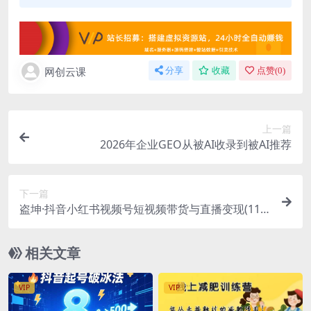
网创云课
分享
收藏
点赞(
0
)
上一篇
2026年企业GEO从被AI收录到被AI推荐
下一篇
盗坤·抖音小红书视频号短视频带货与直播变现(11-2
1期)【更新】
相关文章
VIP
VIP