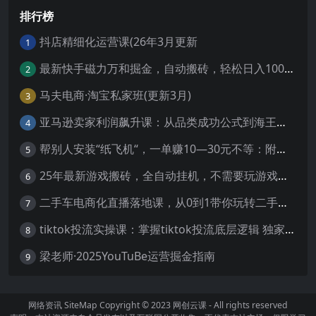
排行榜
抖店精细化运营课(26年3月更新
1
最新快手磁力万和掘金，自动搬砖，轻松日入100-200，操作简单
2
马夫电商·淘宝私家班(更新3月)
3
亚马逊卖家利润飙升课：从品类成功公式到海王打法，让每个SKU都成爆款一路飙升(更新26年3月
4
帮别人安装“纸飞机“，一单赚10—30元不等：附：免费节点
5
25年最新游戏搬砖，全自动挂机，不需要玩游戏，单手机操作日入300+
6
二手车电商化直播落地课，从0到1带你玩转二手车直播
7
tiktok投流实操课：掌握tiktok投流底层逻辑 独家TK投流玩法
8
梁老师·2025YouTuBe运营掘金指南
9
网络资讯
SiteMap
Copyright © 2023
网创云课
- All rights reserved