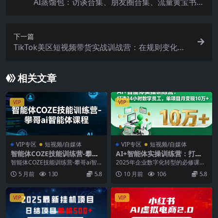
AI蒸馏包：访谈合集、朋友圈合集、流量黄宝书、
夜话合集【文档】
下一篇
TikTok美区短视频带货实战训战营：在规则变化中
持续盈利
相关文章
VIP
VIP
VIP专区
短视频/自媒体
VIP专区
短视频/自媒体
智能体COZE技能训练营-攀哥
AI+智能体实操训练营：打造2
ai智能体课程
4小时数字员工，单项目月变
智能体COZE技能训练营-攀哥ai智
2025年企业数字化转型的必修课，
现10万+
能体课程 课程目录： 高阶工作流实
涵盖提示词工程、业务流拆解、智
5 月前
130
5.8
10 月前
106
5.8
战——多平...
能体搭建、工作流...
VIP
VIP