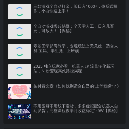
三款游戏全自动打金，长日入1000+，傻瓜式操
作，小白快速上手！
全自动游戏搬砖躺賺：全天零人工，日入几百
元，可放大！【揭秘】
零基国学起号教学，变现玩法当天见效，适合人
群:宝妈、学生党、上班族
2025 独立玩家必看：机器人 IP 流量转化新玩
法，N 粉变现高效路径揭秘
某付费文章《如何找到适合自己的“上等姻缘”？》
不用囤货不用线下发货，多多虚拟配合机器人自
动发货，完整课程教学月收益稳定1-5W【揭秘】