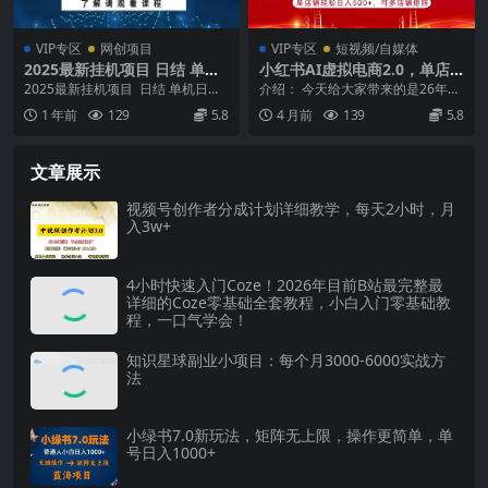
VIP专区
网创项目
VIP专区
短视频/自媒体
2025最新挂机项目 日结 单机
小红书AI虚拟电商2.0，单店
日入500+ 感兴趣观看课程
铺轻松日入500+，可多店铺矩
2025最新挂机项目 日结 单机日入5
介绍： 今天给大家带来的是26年风
阵
00+ 感兴趣观看课...
口项目——小红书AI虚拟电商。通
1 年前
129
5.8
4 月前
139
5.8
过AI辅助选品...
文章展示
视频号创作者分成计划详细教学，每天2小时，月
入3w+
4小时快速入门Coze！2026年目前B站最完整最
详细的Coze零基础全套教程，小白入门零基础教
程，一口气学会！
知识星球副业小项目：每个月3000-6000实战方
法
小绿书7.0新玩法，矩阵无上限，操作更简单，单
号日入1000+