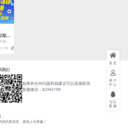
2期5
的方
月新
复制
，一套
174
5.8
.
首页
系我们
用户
如果有任何问题和就建议可以直接联系
中心
客服微信：82342198
QQ
客服
用，
内容的真实性，避免上当受骗！