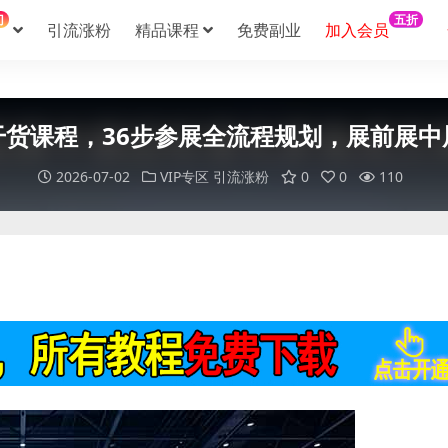
门
五折
引流涨粉
精品课程
免费副业
加入会员
干货课程，36步参展全流程规划，展前展中
2026-07-02
VIP专区
引流涨粉
0
0
110