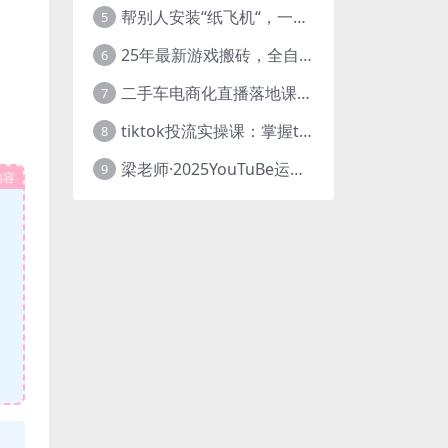
帮别人安装“纸飞机“，一单赚10—30元不等：附：免费节点
5
25年最新游戏搬砖，全自动挂机，不需要玩游戏，单手机操作日入300+
6
二手车电商化直播落地课，从0到1带你玩转二手车直播
7
tiktok投流实操课：掌握tiktok投流底层逻辑 独家TK投流玩法
8
梁老师·2025YouTuBe运营掘金指南
9
内容