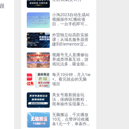
跟
小淘2023自动生成AI
视频操作XC搬砖项
目，一台手机即可操
作
外贸独立站高阶实操
课｜从域名服务器搭
建到Elementor定制
化建站，打造高转化
询盘型独立站全教程
视频号无人直播修仙
养成类弹幕互动，游
戏玩法多，吸金能力
强，自带流量加成
每天10分钟，月入1w
+。看完就会的无脑
项目
美女号最新掘金玩
法，保姆级别教程，
简单操作实现暴力变
现，单日收益可达上
千【揭秘】
无脑搬运，千次播放
10元，点赞评论收藏
各1元一个，单条作
品收益上限10000+！