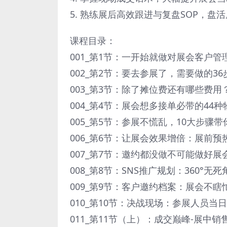
5. 熟练展后高效跟进与复盘SOP，盘
课程目录：
001_第1节：一开始就做对展会客户管
002_第2节：要去参展了，需要做的3
003_第3节：除了摊位费还有哪些费
004_第4节：展会想多接单必带的44
005_第5节：参展不慌乱，10大步骤
006_第6节：让展会效果增倍：展前预
007_第7节：邀约都没做不可能做好
008_第8节：SNS推广规划：360°无
009_第9节：客户邀约档案：展会不
010_第10节：决战现场：参展人员
011_第11节（上）：成交巅峰-展中