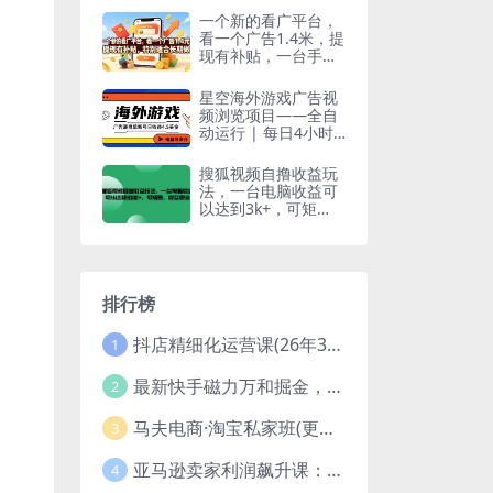
一个新的看广平台，
看一个广告1.4米，提
现有补贴，一台手机
一天撸20，特别适合
长期做【揭秘】
星空海外游戏广告视
频浏览项目——全自
动运行 | 每日4小时
| 收益自动到账
搜狐视频自撸收益玩
法，一台电脑收益可
以达到3k+，可矩
阵，收益更高【揭
秘】
排行榜
抖店精细化运营课(26年3月更新
1
最新快手磁力万和掘金，自动搬砖，轻松日入100-200，操作简单
2
马夫电商·淘宝私家班(更新3月)
3
亚马逊卖家利润飙升课：从品类成功公式到海王打法，让每个SKU都成爆款一路飙升(更新26年3月
4