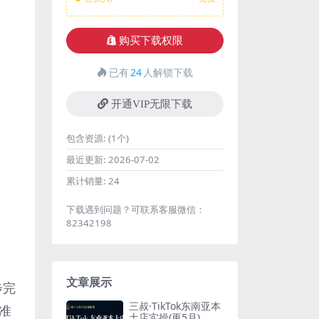
购买下载权限
已有
24
人解锁下载
开通VIP无限下载
包含资源:
(1个)
最近更新:
2026-07-02
累计销量:
24
下载遇到问题？可联系客服微信：
82342198
文章展示
步完
三叔·TikTok东南亚本
准
土店实操(更5月)