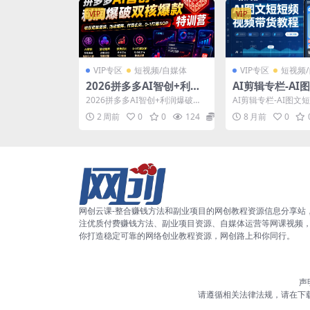
VIP
VIP
VIP专区
短视频/自媒体
VIP专区
短视频
2026拼多多AI智创+利润
AI剪辑专栏-AI
爆破双核爆款特训营，收
带货教程
2026拼多多AI智创+利润爆破双
AI剪辑专栏-AI图文
获底层逻辑、活动矩阵、
核爆款特训营，收获底层逻辑、
程 课程内容： 01、
2 周前
0
0
124
5.8
8 月前
0
活动矩阵、付费优化...
铺如何剪辑？...
付费优化、0-1打爆SOP
(更新0727)
网创云课-整合赚钱方法和副业项目的网创教程资源信息分享站
注优质付费赚钱方法、副业项目资源、自媒体运营等网课视频
你打造稳定可靠的网络创业教程资源，网创路上和你同行。
声
请遵循相关法律法规，请在下