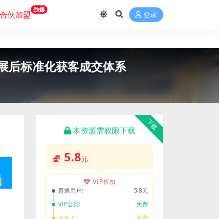
劲爆
合伙加盟
登录
展后标准化获客成交体系
下载
本资源需权限下载
5.8
元
VIP折扣
普通用户:
5.8元
VIP会员:
免费
合伙人:
免费