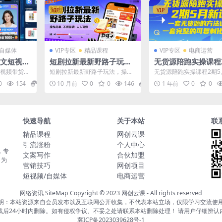
VIP
VIP
/自媒体
VIP专区
精品课程
VIP专区
电商运营
图文短视频
短剧拉新最新野路子玩
无货源陪跑实操课程
法，操作简单，不用剪辑
月新课，一套无货源
短视频带货教
短剧拉新最新野路子玩法，操作
无货源陪跑实操课程2期5
发布视频，人人可做
法论，一套完整的可
第1节服装平
简单，不用剪辑发布视频，人人
课，一套无货源的方法论
0
154
5.8
10 月前
0
0
146
5.8
1 年前
0
0
可做 今天给大家分享个短...
完整的可复制化流程 课程..
化流程
快速导航
关于本站
联
精品课程
网创云课
引流涨粉
个人中心
，专
文案写作
合伙加盟
，为
营销技巧
网创项目
短视频/自媒体
电商运营
网络资讯
SiteMap
Copyright © 2023
网创云课
- All rights reserved
明：本站资源来自会员发布以及互联网公开收集，不代表本站立场，仅限学习交流使
载后24小时内删除。如有侵权争议、不妥之处请联系本站删除处理！ 请用户仔细辨认
冀ICP备2023039628号-1