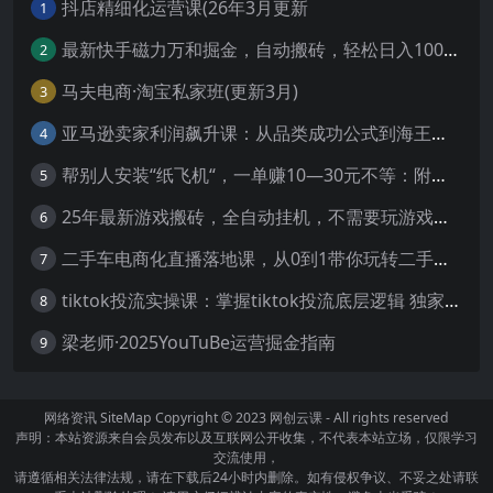
抖店精细化运营课(26年3月更新
1
最新快手磁力万和掘金，自动搬砖，轻松日入100-200，操作简单
2
马夫电商·淘宝私家班(更新3月)
3
亚马逊卖家利润飙升课：从品类成功公式到海王打法，让每个SKU都成爆款一路飙升(更新26年3月
4
帮别人安装“纸飞机“，一单赚10—30元不等：附：免费节点
5
25年最新游戏搬砖，全自动挂机，不需要玩游戏，单手机操作日入300+
6
二手车电商化直播落地课，从0到1带你玩转二手车直播
7
tiktok投流实操课：掌握tiktok投流底层逻辑 独家TK投流玩法
8
梁老师·2025YouTuBe运营掘金指南
9
网络资讯
SiteMap
Copyright © 2023
网创云课
- All rights reserved
声明：本站资源来自会员发布以及互联网公开收集，不代表本站立场，仅限学习
交流使用，
请遵循相关法律法规，请在下载后24小时内删除。如有侵权争议、不妥之处请联