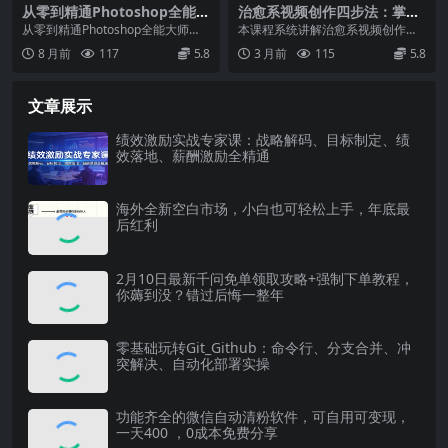
从零到精通Photoshop全能大
治愈系视频创作四步法：掌握
师班，让纯小白快速入门，初
文案画面搭配技巧，轻松打造
从零到精通Photoshop全能大师
本课程系统讲解治愈系视频创作标
学者快速升级
高共鸣流量作品
班，让纯小白快速入门，初学者快
准四步法，聚焦从文案构思到镜头
8 月前
117
5.8
3 月前
115
5.8
速升级 商业案...
画面的完整情感传递闭...
文章展示
绩效激励实战专家课：战略解码、目标制定、绩
效落地、薪酬激励全精通
海外全新空白市场，小白也可轻松上手，年底最
后红利
2月10日最新千问免单领取攻略+强制下单教程，
你薅到没？错过后悔一整年
零基础玩转Git_Github：命令行、分支合并、冲
突解决、自动化部署实操
功能齐全的微信自动清粉软件，可自用可变现，
一天400 ，0成本免费分享