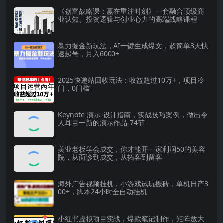
《创富战略课：赢在重注时刻》一套融合顶级商
业认知、投资逻辑与创业心力的高端战略课程
暴力掘金新玩法，AI一键生成爆文，超简单3天快
速起号，月入6000+
2025快递站回收玩法：收益超过10万+，项目冷
门，0门槛
Keynote 演示-设计指南，实战技巧案例，做出令
人耳目一新的演示作品-74节
美业老板学会成交，你才能开一家利润50的美容
院，从面诊到成交，从拓客到留客
海外广告视频挂机，小游戏试玩搬砖，单机日产3
00+，脚本24小时全自动挂机
小红书虚拟项目实战，爆款笔记制作，矩阵放大