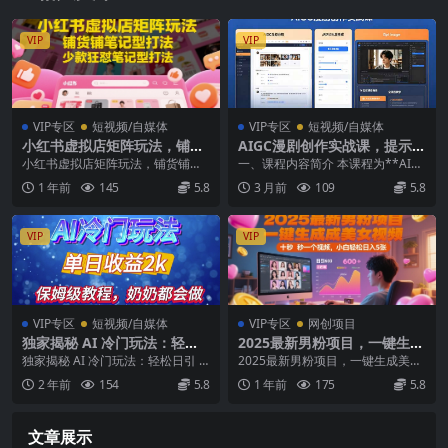
VIP
VIP
VIP专区
短视频/自媒体
VIP专区
短视频/自媒体
小红书虚拟店矩阵玩法，铺货
AIGC漫剧创作实战课，提示词
铺笔记型打法，少款狂怼笔记
批量生成分镜剧本，Gpt ima
小红书虚拟店矩阵玩法，铺货铺笔
一、课程内容简介 本课程为**AIG
型打法(更新)
ge+维洛全流程教学助你AI变
记型打法，少款狂怼笔记型打法
C漫剧创作与AI变现全流程教程*
1 年前
145
5.8
3 月前
109
5.8
现
（更新） 项目介绍: ...
*，从零到一...
VIP
VIP
VIP专区
短视频/自媒体
VIP专区
网创项目
独家揭秘 AI 冷门玩法：轻松
2025最新男粉项目，一键生成
日引 500 精准粉，零基础友
美女视频，日引600+色粉 十
独家揭秘 AI 冷门玩法：轻松日引 5
2025最新男粉项目，一键生成美女
好，奶奶都能玩，开启弯道超
秒一个视频，小白轻松日入5
00 精准粉，零基础友好，奶奶都能
视频，日引600+色粉 十秒一个视
2 年前
154
5.8
1 年前
175
5.8
车之旅
张【揭秘】
玩，开启...
频，小白轻松...
文章展示