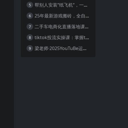
帮别人安装“纸飞机“，一单赚10—30元不等：附：免费节点
5
25年最新游戏搬砖，全自动挂机，不需要玩游戏，单手机操作日入300+
6
二手车电商化直播落地课，从0到1带你玩转二手车直播
7
tiktok投流实操课：掌握tiktok投流底层逻辑 独家TK投流玩法
8
梁老师·2025YouTuBe运营掘金指南
9