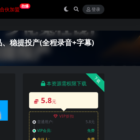
劲爆
合伙加盟
登录
、稳提投产(全程录音+字幕)
下载
本资源需权限下载
5.8
元
VIP折扣
普通用户:
5.8元
VIP会员:
免费
合伙人:
免费