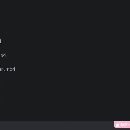
4
p4
略.mp4
4
4
隐藏