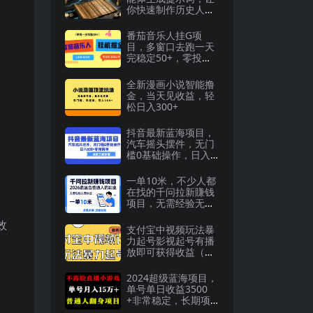
你快速制作历史人物
一生类视频，简单易
上手
番茄音乐人挂G项
目，多窗口去跑一天
完稳定50+，零投
资，简单无脑【揭
秘】
全新漫画小说智能撸
金，当天见收益，轻
松日入300+
抖音最新蓝海项目，
汽车摇头摆件，无门
槛0基础操作，日入5
00 非常简单
一单10米，不少人都
在找的千问拉新賺钱
项目，无需经验无需
粉丝，2026最适合普
效
通人副业(更新6月11
支付宝中视频玩法暴
日)
力起号影视起号有播
放即可获得收益（带
素材）
2024超级蓝海项目，
单号单日收益3500
+非常稳定，长期项
目