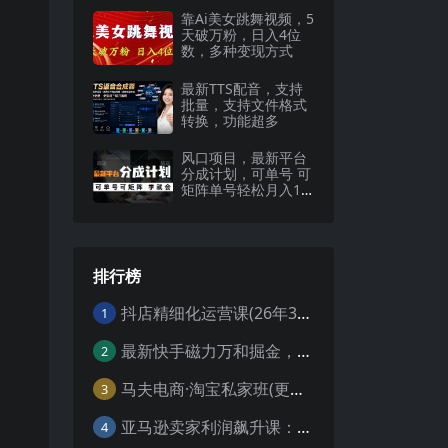
靠Ai美女跳舞视频，5
天破万粉，日入4位
数，多种变现方式
最新TTS配音，支持
批量，支持文件格式
转换，功能超多
风口项目，最新平台
分成计划，可单号 可
矩阵单号轻松月入10
000+
排行榜
抖店精细化运营课(26年3月更新
1
最新快手磁力万和掘金，自动搬砖，轻松日入100-200，操作简单
2
马夫电商·淘宝私家班(更新3月)
3
亚马逊卖家利润飙升课：从品类成功公式到海王打法，让每个SKU都成爆款一路飙升(更新26年3月
4