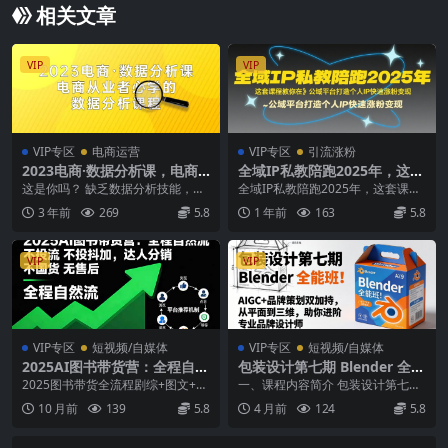
相关文章
VIP
VIP
VIP专区
电商运营
VIP专区
引流涨粉
2023电商·数据分析课，电商·
全域IP私教陪跑2025年，这套
从业者必学的数据分析课程
课程教你在​公域平台打造个人I
这是你吗？ 缺乏数据分析技能，工
全域IP私教陪跑2025年，这套课程
（42节课）
P快速涨粉变现
作低效 缺乏分析思路，业务破局难
教你在​公域平台打造个人IP快速涨
3 年前
269
5.8
1 年前
163
5.8
有分析的想法，...
粉变现 适...
VIP
VIP
VIP专区
短视频/自媒体
VIP专区
短视频/自媒体
2025AI图书带货营：全程自然
包装设计第七期 Blender 全能
流 不投流 不投抖加，达人分
班！AIGC+品牌策划双加持，
2025图书带货全流程剧综+图文+政
一、课程内容简介 包装设计第七
销 不国货 无售后
从平面到三维，助你进阶专业
史社科 01.图文书单:抖音图文赛道
期・Blender 全能班，以 “A...
10 月前
139
5.8
4 月前
124
5.8
品牌设计师
的深度解...