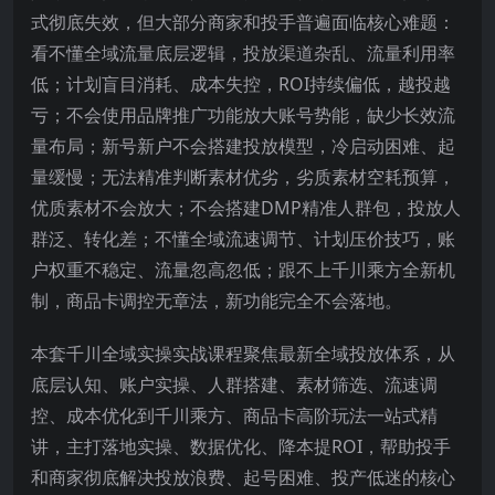
式彻底失效，但大部分商家和投手普遍面临核心难题：
看不懂全域流量底层逻辑，投放渠道杂乱、流量利用率
低；计划盲目消耗、成本失控，ROI持续偏低，越投越
亏；不会使用品牌推广功能放大账号势能，缺少长效流
量布局；新号新户不会搭建投放模型，冷启动困难、起
量缓慢；无法精准判断素材优劣，劣质素材空耗预算，
优质素材不会放大；不会搭建DMP精准人群包，投放人
群泛、转化差；不懂全域流速调节、计划压价技巧，账
户权重不稳定、流量忽高忽低；跟不上千川乘方全新机
制，商品卡调控无章法，新功能完全不会落地。
本套千川全域实操实战课程聚焦最新全域投放体系，从
底层认知、账户实操、人群搭建、素材筛选、流速调
控、成本优化到千川乘方、商品卡高阶玩法一站式精
讲，主打落地实操、数据优化、降本提ROI，帮助投手
和商家彻底解决投放浪费、起号困难、投产低迷的核心