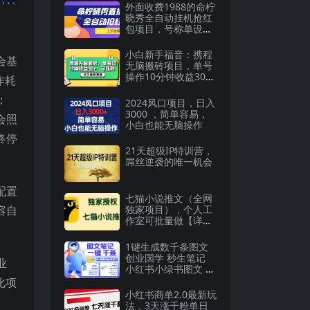
外面收费1988的命柠
晓秀全自动挂机抢红
包项目，号称单设备
一小时5-10元
小白新手福音：携程
会基
无脑搬砖项目，单号
操作10分钟收益30
作耗
，可矩阵可放大
；
2024风口项目，日入
3000 ，简单容易，
会照
小白也能无脑操作
终停
21天超级IP特训营，
屌丝逆袭的唯一机会
配置
七猫小说推文（全网
容自
独家项目），个人工
作室可批量做【详细
教程 技术指导】
1键生成数千条图文
创业国学 秒生笔记
业
小红书小绿书图文 轻
松引流 变现30000+
化项
小红书商单2.0最新玩
法，3天涨千粉单日