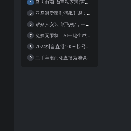
马夫电商·淘宝私家班(更新3月)
4
亚马逊卖家利润飙升课：从品类成功公式到海王打法，让每个SKU都成爆款一路飙升(更新26年3月
5
帮别人安装“纸飞机“，一单赚10—30元不等：附：免费节点
6
免费无限制，AI一键生成原创中视频，轻松日入2000+，超简单，可矩阵，…
7
2024抖音直播100%起号方法 0粉丝0作品当天破千人在线 多种变现方式
8
二手车电商化直播落地课，从0到1带你玩转二手车直播
9