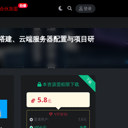
劲爆
合伙加盟
登录
流搭建、云端服务器配置与项目研
下载
本资源需权限下载
5.8
元
VIP折扣
普通用户:
5.8元
VIP会员:
免费