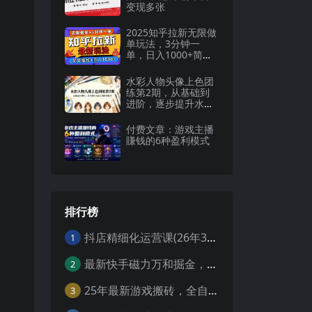
变现多张
2025知乎拉新无限做
单玩法，3分钟一
单，日入1000+简单
无难度
水彩人物头像上色团
练第2期，从基础到
进阶，逐步提升水彩
人物创作能力
付费文章：游戏主播
賺钱的6种盈利模式
排行榜
抖店精细化运营课(26年3月更新
1
最新快手磁力万和掘金，自动搬砖，轻松日入100-200，操作简单
2
25年最新游戏搬砖，全自动挂机，不需要玩游戏，单手机操作日入300+
3