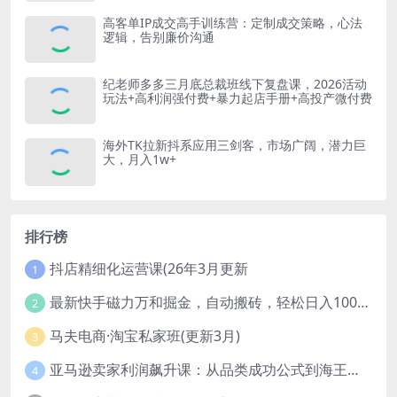
高客单IP成交高手训练营：定制成交策略，心法
逻辑，告别廉价沟通
纪老师多多三月底总裁班线下复盘课，2026活动
玩法+高利润强付费+暴力起店手册+高投产微付费
海外TK拉新抖系应用三剑客，市场广阔，潜力巨
大，月入1w+
排行榜
抖店精细化运营课(26年3月更新
1
最新快手磁力万和掘金，自动搬砖，轻松日入100-200，操作简单
2
马夫电商·淘宝私家班(更新3月)
3
亚马逊卖家利润飙升课：从品类成功公式到海王打法，让每个SKU都成爆款一路飙升(更新26年3月
4