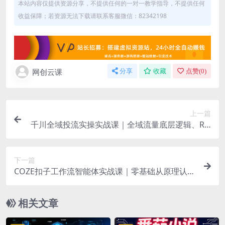
本站内容仅提供资源分享，不提供任何的一对一教学指导，不提供任何
收益保障；若资源无法下载请联系客服微信：82342198
网创云课
分享
收藏
点赞(
0
)
上一篇
千川全域投流实操实战课｜全域流量底层逻辑、RO
I优化控消耗、品牌推广、新号起量、商品卡&乘方
全流程落地
下一篇
COZE扣子工作流智能体实战课｜零基础从原理认
知、变量JSON解析到自媒体/商业宣传片自动化工
作流全教程
相关文章