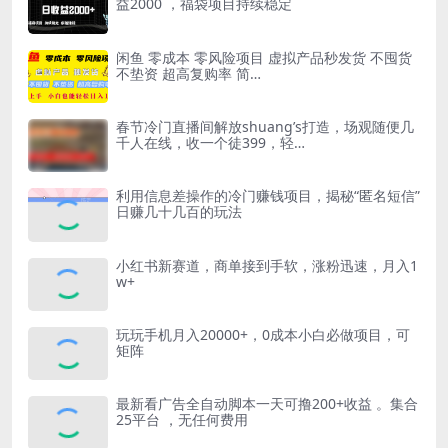
益2000 ，福袋项目持续稳定
闲鱼 零成本 零风险项目 虚拟产品秒发货 不囤货
不垫资 超高复购率 简…
春节冷门直播间解放shuang’s打造，场观随便几
千人在线，收一个徒399，轻…
利用信息差操作的冷门赚钱项目，揭秘“匿名短信”
日赚几十几百的玩法
小红书新赛道，商单接到手软，涨粉迅速，月入1
w+
玩玩手机月入20000+，0成本小白必做项目，可
矩阵
最新看广告全自动脚本一天可撸200+收益 。集合
25平台 ，无任何费用