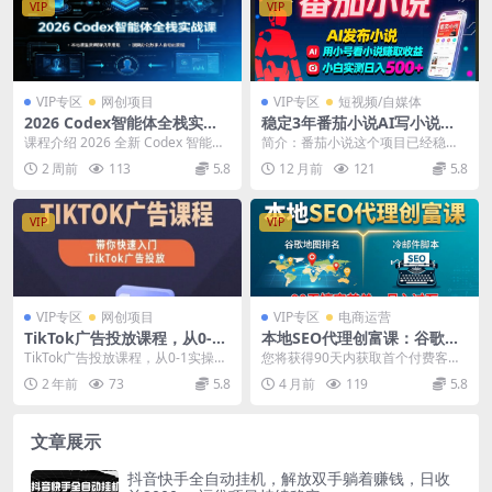
VIP
VIP
VIP专区
网创项目
VIP专区
短视频/自媒体
2026 Codex智能体全栈实战
稳定3年番茄小说AI写小说赚
课：本地模型微调知识库搭
取稿费，多号看小说赚取收
课程介绍 2026 全新 Codex 智能体
简介：番茄小说这个项目已经稳定3
建，视频办公数字人自动化教
益，小白实测单日500+
实战课程，从软件安装配置入门，
年，小白只要按照方法做就能日入5
2 周前
113
5.8
12 月前
121
5.8
程
逐层拆...
00+，逻辑就是...
VIP
VIP
VIP专区
网创项目
VIP专区
电商运营
TikTok广告投放课程，从0-1
本地SEO代理创富课：谷歌地
实操课，带你快速入门TikTok
图排名+冷邮件脚本，90天搞
TikTok广告投放课程，从0-1实操
您将获得90天内获取首个付费客户
广告投放
定首单，月入过万实战体系
课，带你快速入门TikTok广告投放
所需的全部资源。课程包含全套实
2 年前
73
5.8
4 月前
119
5.8
课程...
战工具： 标准化执...
文章展示
抖音快手全自动挂机，解放双手躺着赚钱，日收