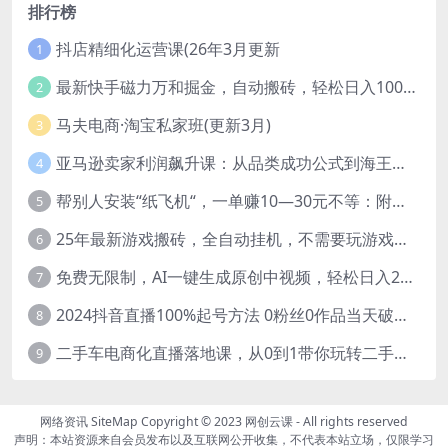
排行榜
抖店精细化运营课(26年3月更新
1
最新快手磁力万和掘金，自动搬砖，轻松日入100-200，操作简单
2
马夫电商·淘宝私家班(更新3月)
3
亚马逊卖家利润飙升课：从品类成功公式到海王打法，让每个SKU都成爆款一路飙升(更新26年3月
4
帮别人安装“纸飞机“，一单赚10—30元不等：附：免费节点
5
25年最新游戏搬砖，全自动挂机，不需要玩游戏，单手机操作日入300+
6
免费无限制，AI一键生成原创中视频，轻松日入2000+，超简单，可矩阵，…
7
2024抖音直播100%起号方法 0粉丝0作品当天破千人在线 多种变现方式
8
二手车电商化直播落地课，从0到1带你玩转二手车直播
9
网络资讯
SiteMap
Copyright © 2023
网创云课
- All rights reserved
声明：本站资源来自会员发布以及互联网公开收集，不代表本站立场，仅限学习