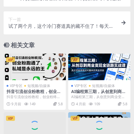
贸(更新26年6月)
下一篇
试了两个月，这个冷门赛道真的藏不住了！每天日
入200+，照做就能赚！
相关文章
VIP
VIP
VIP专区
短视频/自媒体
VIP专区
短视频/自媒体
抖音引流创业粉教程，创业粉
AI编程第三期，从创意到商业
终于跑通了，私域是永远的王
变现的全链路实战课，真正把
抖音引流创业粉教程，创业粉终于
AI编程第三期，从创意到商业变现
创意变成可盈利的商业项目(更
跑通了，私域是永远的王 说实话，
的全链路实战课，真正把创意变成
9 月前
149
5.8
4 月前
109
5.8
新4月17日)
这两年断断续续一直...
可盈利的商业项目（...
VIP
VIP