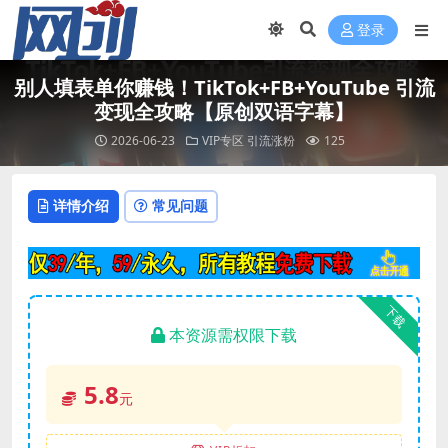
登录
别人填表单你赚钱！TikTok+FB+YouTube 引流
变现全攻略【原创双语字幕】
2026-06-23
VIP专区
引流涨粉
125
详情介绍
常见问题
下载
本资源需权限下载
5.8
元