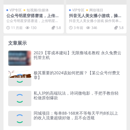
VIP专区
短视频/自媒体
VIP专区
网创项目
公众号明星穿搭赛道，上传明
抖音无人美女播小游戏，操作
星美照，AI加持，小白也能日
简单，适合0基础小白一周收
公众号明星穿搭赛道，上传明星美
抖音无人美女播小游戏 操作简单，
入5张
益2500
照，AI加持，小白也能日入5张 项
适合0基础小白，一周收益2500 课
11 月前
130
5.8
3 年前
346
5.8
目介绍： 今天分...
程包括： 项...
文章展示
2023【零成本建站】无限撸域名教程 永久兔费云
托管主机
极其重要的2024该如何把握？【某公众号付费文
章】
私人IP的高端玩法，诗词微电影，手把手教你轻
松做原创爆款
同城项目：每单88-168米不等每天平均8长以上
的收入流量超级好做，且不会违规