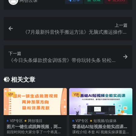
上一篇
《7月最新抖音快手搬运方法》无脑式搬运操作玩
法，全套教程 操作软件
下一篇
《今日头条爆款捞金训练营》带你玩转头条 轻松打
造10W 爆文（44节课）
相关文章
VIP
VIP
VIP专区
网创项目
VIP专区
短视频/自媒体
图片一键生成跳舞视频，两种
零基础AI短视频全能实战课：
发展方向，吸粉效果无敌
AI文案绘图特效，账号起号直
前段时间给大家分享了一个将真人
课程介绍 本套 AI 视频实操课覆盖