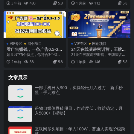
播带货完整变现体系
视频转换为动漫效果的教程，也有
零基础入门到全能变现全流程，兼
3 年前
480
5.8
1 月前
112
5.8
不少小伙伴靠这个教程...
顾 AI 内容...
VIP
VIP
VIP专区
网创项目
VIP专区
网创项目
看广告赚钱，一条广告0.5-2.0
21天在线演讲密训营，王牌演
单日收益300-800，全自动软
讲招商课程系统
如果以下5个特点，你符合3个或者
21天在线演讲密训营，王牌演讲招
件躺赚！
3个以上的，一定要好好看这个课
商课程系统 课程内容： 01、开营致
2 年前
88
5.8
1 年前
146
5.8
程！ （1）有车贷...
辞(1).m...
文章展示
一部手机日入300 ，实操轻松月入过万，新手秒
懂上手无难点
得物自媒体搬砖项目，作难度低，收益稳定，月
入5000+【揭秘】
互联网尽头项目：年入100W，普通人实现阶级跨
越