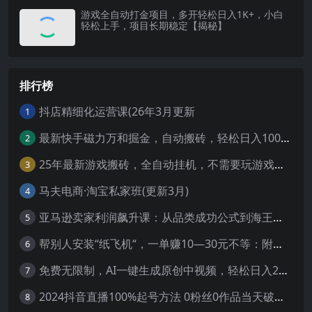
游戏全自动打金项目，多开轻松日入1K+，小白
轻松上手，项目长期稳定【揭秘】
排行榜
抖店精细化运营课(26年3月更新
1
最新快手磁力万和掘金，自动搬砖，轻松日入100-200，操作简单
2
25年最新游戏搬砖，全自动挂机，不需要玩游戏，单手机操作日入300+
3
马夫电商·淘宝私家班(更新3月)
4
亚马逊卖家利润飙升课：从品类成功公式到海王打法，让每个SKU都成爆款一路飙升(更新26年3月
5
帮别人安装“纸飞机“，一单赚10—30元不等：附：免费节点
6
免费无限制，AI一键生成原创中视频，轻松日入2000+，超简单，可矩阵，…
7
2024抖音直播100%起号方法 0粉丝0作品当天破千人在线 多种变现方式
8