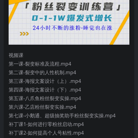
视频课
第一课-裂变标准及流程.mp4
第二课-裂变中的人性机制.mp4
第三课-海报文案设计（上）.mp4
第四课-海报文案设计（下）.mp4
第五课-八爪鱼粉丝裂变实操.mp4
第六课-乙店粉丝裂变实操.mp4
第七课-小鹅通、超级抽奖助手粉丝裂变实操.mp4
补丁课1-如何进行零粉丝启动.mp4
补丁课2-如何提高个人号粘性.mp4