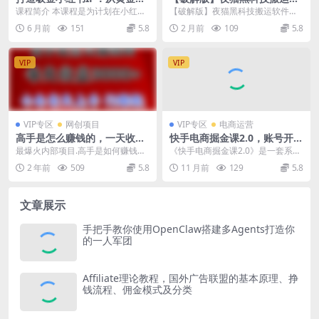
位到内容体系，避开弯路，快
件，一刀不剪搬运神器，支持
课程简介 本课程是为计划在小红书
【破解版】夜猫黑科技搬运软件，
速启动月入1W+的变现账号
快手和小红书，一键搬运超省
打造个人IP的初学者设计的系统性
一刀不剪搬运神器，支持快手和小
6 月前
151
5.8
2 月前
109
5.8
时！
陪跑课程。课程以...
红书，一键搬运超省时...
VIP
VIP
VIP专区
网创项目
VIP专区
电商运营
高手是怎么赚钱的，一天收益
快手电商掘金课2.0，账号开通
3000+ 这是穷人逆风翻盘的一
与精准定位，装修模板提升转
最爆火内部项目.高手是如何赚钱
《快手电商掘金课2.0》是一套系统
个项目，非常稳…
化率方法论
的，一天收益几千+ 这是穷人逆风
化的快手电商运营实战指南，覆盖
2 年前
509
5.8
11 月前
129
5.8
翻盘的一个项目，非...
从账号冷启动到规...
文章展示
手把手教你使用OpenClaw搭建多Agents打造你
的一人军团
Affiliate理论教程，国外广告联盟的基本原理、挣
钱流程、佣金模式及分类