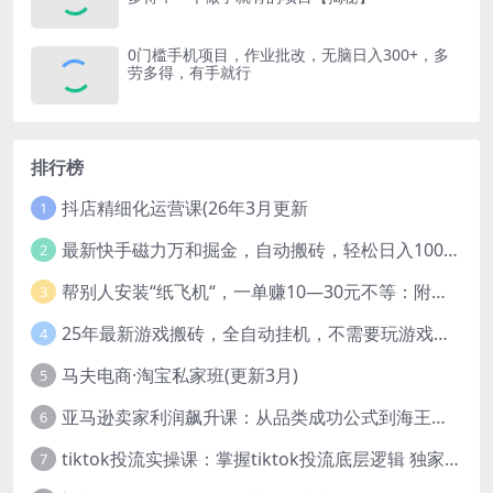
0门槛手机项目，作业批改，无脑日入300+，多
劳多得，有手就行
排行榜
抖店精细化运营课(26年3月更新
1
最新快手磁力万和掘金，自动搬砖，轻松日入100-200，操作简单
2
帮别人安装“纸飞机“，一单赚10—30元不等：附：免费节点
3
25年最新游戏搬砖，全自动挂机，不需要玩游戏，单手机操作日入300+
4
马夫电商·淘宝私家班(更新3月)
5
亚马逊卖家利润飙升课：从品类成功公式到海王打法，让每个SKU都成爆款一路飙升(更新26年3月
6
tiktok投流实操课：掌握tiktok投流底层逻辑 独家TK投流玩法
7