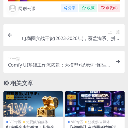
网创云课
分享
收藏
点赞(
0
)
上一篇
电商圈实战干货(2023-2026年)，覆盖淘系、拼多
多、抖音、小红书等多平台，助力电商人避开坑、
提效率、稳盈利(更新06月03日)
下一篇
Comfy UI基础工作流搭建：大模型+提示词+图生
图，学了就能应用的产品图生成修复实战
相关文章
VIP
VIP
VIP专区
短视频/自媒体
VIP专区
短视频/自媒体
打造吸金小红书IP：从黄金定
【破解版】夜猫黑科技搬运软