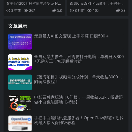
量领域，简单易上手，亲测10
把手教程，保姆级白嫖一个月
某平台1200万粉丝博主亲受 从起号
白嫖ChatGPT Plus教学，手把手教
天2万粉丝
PLUS会员
到变现 搞笑配音视频是和平台大流
程，保姆级白嫖一个月PLUS会员 课
3 年前
267
5.8
3 月前
105
5.8
量扶持领域 ...
程...
文章展示
无脑暴力Al图文变现 上手即赚 日赚500＋
全自动暴力撸金，只需要打开电脑，单机日入300
+无需人工，实现睡后收益
【蓝海项目】视频号分成计划，单天收益8000 ，
附玩法教程！
电影票独家玩法！0门槛，一周收获5.3k，听话照
做小白也能落地【揭秘】
手把手白嫖腾讯云服务器！OpenClaw部署+飞书
机器人接入保姆级教程