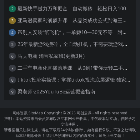
最新快手磁力万和掘金，自动搬砖，轻松日入100-200，操作简单
2
亚马逊卖家利润飙升课：从品类成功公式到海王打法，让每个SKU都成爆款一路飙升(更新26年3月
3
帮别人安装“纸飞机“，一单赚10—30元不等：附：免费节点
4
25年最新游戏搬砖，全自动挂机，不需要玩游戏，单手机操作日入300+
5
马夫电商·淘宝私家班(更新3月)
6
二手车电商化直播落地课，从0到1带你玩转二手车直播
7
tiktok投流实操课：掌握tiktok投流底层逻辑 独家TK投流玩法
8
梁老师·2025YouTuBe运营掘金指南
9
网络资讯
SiteMap
Copyright © 2023
网创云课
- All rights reserved
声明：本站资源来自会员发布以及互联网公开收集，不代表本站立场，仅限学习
交流使用，
请遵循相关法律法规，请在下载后24小时内删除。如有侵权争议、不妥之处请联
系本站删除处理！ 请用户仔细辨认内容的真实性，避免上当受骗！