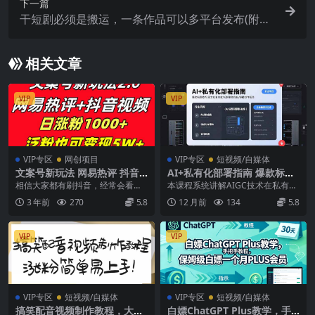
下一篇
干短剧必须是搬运，一条作品可以多平台发布(附送
软件)
相关文章
VIP
VIP
VIP专区
网创项目
VIP专区
短视频/自媒体
文案号新玩法 网易热评 抖音
AI+私有化部署指南 爆款标题
文案 一天涨粉1000 多种变现
技巧/图文批量生成/视频制作
相信大家都有刷抖音，经常会看到
本课程系统讲解AIGC技术在私有化
模式 泛粉也可变现
优化/突破创作瓶颈
一个视频或一张图片配一个文案，
场景下的全链条应用，涵盖内容创
3 年前
270
5.8
12 月前
134
5.8
这种其实就是文案号。...
作（起名、简介、...
VIP
VIP
VIP专区
短视频/自媒体
VIP专区
短视频/自媒体
搞笑配音视频制作教程，大流
白嫖ChatGPT Plus教学，手