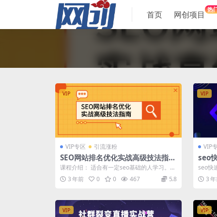
热
首页
网创项目
VIP
VIP
VIP专区
引流涨粉
VIP
SEO网站排名优化实战高级技法指
se
南，让客户找到你
秘se
课程介绍： 适合有一定seo基础的人学习。
seo
课程目录： 01.老域名的挑选标准以...
排原理
3 年前
0
0
467
5.8
3 
VIP
VIP