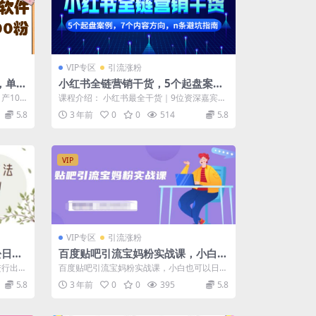
VIP专区
引流涨粉
，单号
小红书全链营销干货，5个起盘案
 配套
例，7个内容方向，n条避坑指南
产100
课程介绍： 小红书最全干货｜9位资深嘉宾，
5个起盘案例，7个内容方向，n条避坑指...
5.8
3 年前
0
0
514
5.8
VIP
VIP专区
引流涨粉
松日引
百度贴吧引流宝妈粉实战课，小白也
可以日引100 精准粉【视频课程】
进行出
百度贴吧引流宝妈粉实战课，小白也可以日引
打...
100 精准粉【视频课程】 今天课程里面...
5.8
3 年前
0
0
395
5.8