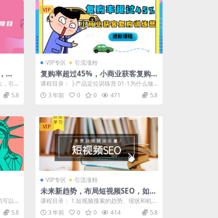
VIP
VIP专区
引流涨粉
，流
复购率超过45%，小商业获客复购
】
训练营进阶课程
大，引
课程目录： ├产品定位训练营 01-1为什么做
的...
生意得先洞察需求？.mp3 01-...
5.8
3 年前
0
0
471
5.8
VIP
VIP专区
引流涨粉
未来新趋势，布局短视频SEO，如何
利用抖音SEO免费获得精准流量（3
的可以
课程目录： 1.短视频搜索的趋势、现状和机会
节课）
2.影响短视频搜索结果的因素 3....
5.8
3 年前
0
0
414
5.8