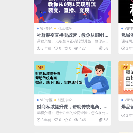
VIP专区
引流涨粉
VIP
社群裂变直播实战营，教你从0到1
私域
实现引流、裂变、直播、变现
流量
课程介绍： 老板如何正确转型升级，教你从0
课程两
到1实现引流、裂变、直播、变现，线上线...
如何做
3 年前
0
0
427
5.8
3 
营...
VIP
VIP
VIP专区
引流涨粉
VIP
财商私域提升课，帮助传统电商、微
爆品
商、线下门店、实体店转型
用，
课程介绍： 把十几年的经商经验，怎么在公
3 
上
域获取精准流量，怎么维护私域整套分享出
3 年前
0
0
346
5.8
来...