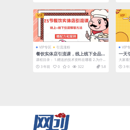
VIP
VIP
VIP专区
引流涨粉
VIP
餐饮实体店引流课，线上线下全品类
一天引
引流锁客方案，附赠爆品配方和工艺
蓝海
课程目录： 1.赠送的技术资料在哪看 2.为什
大家看
么要做引流 3.什么是引流？ 4....
么多精准
3 年前
0
0
322
5.8
3 