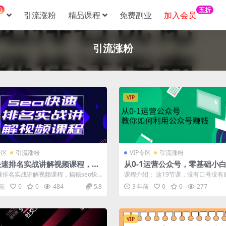
门
五折
引流涨粉
精品课程
免费副业
加入会员
引流涨粉
VIP
专区
引流涨粉
VIP专区
引流涨粉
o快速排名实战讲解视频课程，揭
从0-1运营公众号，零基础小
o快排原理
上手，系统性了解公众号运营
快速排名实战讲解视频课程，揭秘seo快
课程介绍： 这19节课，没有口号没有
 那首先我们我们来讲一下这个快...
辑，纯纯的干货。其实自媒体这样一个时
年前
0
0
484
5.8
3 年前
0
0
277
VIP