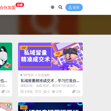
劲爆
合伙加盟
登录
VIP
VIP专区
引流涨粉
白也能
私域留量精准成交术，学习打造自己
的私域流量，价值699元
底层逻
课程介绍： 实践 坚持，通过学习打造自己的
代...
私域流量，花最少的钱达到成交率更高的方...
5.8
3 年前
0
0
278
5.8
VIP