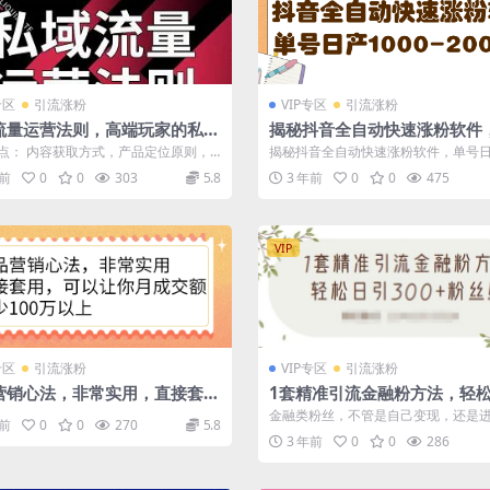
专区
引流涨粉
VIP专区
引流涨粉
流量运营法则，高端玩家的私域
揭秘抖音全自动快速涨粉软件
是如何搭建的【视频课程】
日产1000-2000粉【视频教程
点： 内容获取方式，产品定位原则，
揭秘抖音全自动快速涨粉软件，单号日
软件】
到内容持续输入，提高转化的高效运
0-2000粉【视频教程 配套软件】 ...
年前
0
0
303
5.8
3 年前
0
0
475
VIP
专区
引流涨粉
VIP专区
引流涨粉
营销心法，非常实用，直接套
1套精准引流金融粉方法，轻
可以让你月成交额至少100万以
300 粉丝【视频课程】
金融类粉丝，不管是自己变现，还是
年前
0
0
270
5.8
粉，价值都是非常高，因为是直接和qian
3 年前
0
0
286