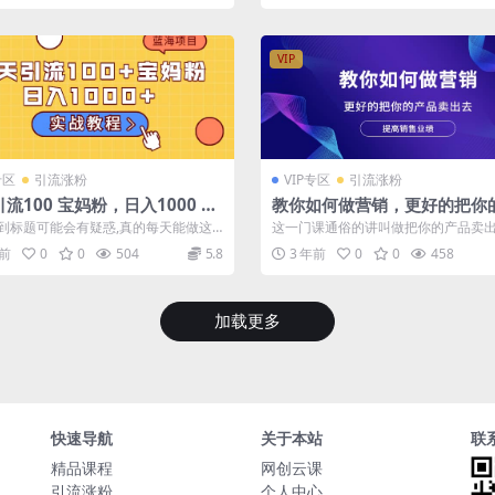
VIP
专区
引流涨粉
VIP专区
引流涨粉
流100 宝妈粉，日入1000 的
教你如何做营销，更好的把你
项目（实战教程）
卖出去 提高销售业绩
到标题可能会有疑惑,真的每天能做这
这一门课通俗的讲叫做把你的产品卖
宝妈粉吗？每天1000 的收益是...
何更好的卖货是这一门课的核心，老
年前
0
0
504
5.8
3 年前
0
0
458
在...
加载更多
快速导航
关于本站
联
精品课程
网创云课
引流涨粉
个人中心