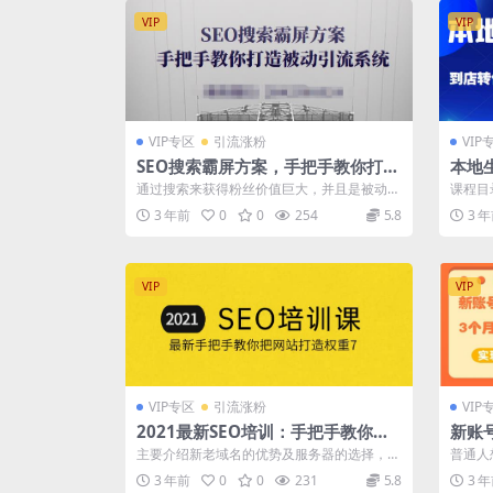
VIP
VIP
VIP专区
引流涨粉
VIP
SEO搜索霸屏方案，手把手教你打造
本地
被动引流系统【视频课程】
具应
通过搜索来获得粉丝价值巨大，并且是被动引
课程目
流，粉丝价值也是非常高的，看行业的大咖
营示范 2
3 年前
0
0
254
5.8
3 
都...
VIP
VIP
VIP专区
引流涨粉
VIP
2021最新SEO培训：手把手教你把
新账
网站打造权重7，轻松月入3万（无
实现
主要介绍新老域名的优势及服务器的选择，降
普通人
水印）
低优化成本，主要对比常规CMS如织梦、w...
除了抖
3 年前
0
0
231
5.8
3 
一...