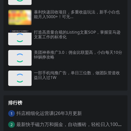
暴利快递回收项目，多重收益玩法，新手小白也
能月入5000+！可无…
打造高质量合规的Listing文案SOP，掌握亚马逊
文案工作的标准化
美团神券推广3.0：佣金比联盟高，小白每天10分
钟躺挣攻略
一部手机纯撸广告，单日三位数，做团队管道收
益日入过1W
排行榜
抖店精细化运营课(26年3月更新
1
最新快手磁力万和掘金，自动搬砖，轻松日入100-200，操作简单
2