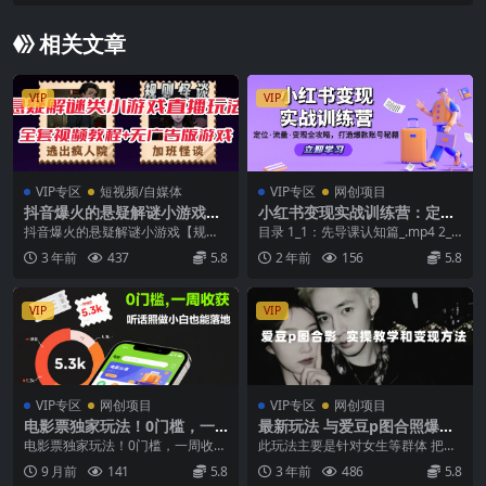
套高阶实操玩法
相关文章
VIP
VIP
VIP专区
短视频/自媒体
VIP专区
网创项目
抖音爆火的悬疑解谜小游戏
小红书变现实战训练营：定位·
【规则怪谈】无人直播玩法
流量·变现全攻略，打造爆款账
抖音爆火的悬疑解谜小游戏【规则
目录 1_1：先导课认知篇_.mp4 2_2.
【教程 游戏 工具软件
号秘籍
怪谈】无人直播玩法【含全套开播
1：定位-第一部分：什么是定位_....
3 年前
437
5.8
2 年前
156
5.8
教程 无广告版游戏 ...
VIP
VIP
VIP专区
网创项目
VIP专区
网创项目
电影票独家玩法！0门槛，一
最新玩法 与爱豆p图合照爆火
周收获5.3k，听话照做小白也
10分钟教会你 实操日入300
电影票独家玩法！0门槛，一周收获
此玩法主要是针对女生等群体 把自
能落地【揭秘】
5.3k，听话照做小白也能落地【揭
己的照片和爱豆的照片p在一起 对
9 月前
141
5.8
3 年前
486
5.8
秘】 项目介绍...
有些女生非常有吸...