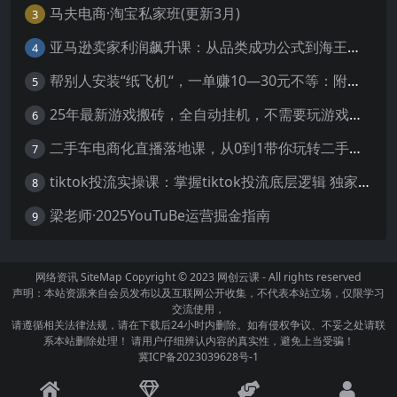
马夫电商·淘宝私家班(更新3月)
3
亚马逊卖家利润飙升课：从品类成功公式到海王打法，让每个SKU都成爆款一路飙升(更新26年3月
4
帮别人安装“纸飞机“，一单赚10—30元不等：附：免费节点
5
25年最新游戏搬砖，全自动挂机，不需要玩游戏，单手机操作日入300+
6
二手车电商化直播落地课，从0到1带你玩转二手车直播
7
tiktok投流实操课：掌握tiktok投流底层逻辑 独家TK投流玩法
8
梁老师·2025YouTuBe运营掘金指南
9
网络资讯
SiteMap
Copyright © 2023
网创云课
- All rights reserved
声明：本站资源来自会员发布以及互联网公开收集，不代表本站立场，仅限学习
交流使用，
请遵循相关法律法规，请在下载后24小时内删除。如有侵权争议、不妥之处请联
系本站删除处理！ 请用户仔细辨认内容的真实性，避免上当受骗！
冀ICP备2023039628号-1