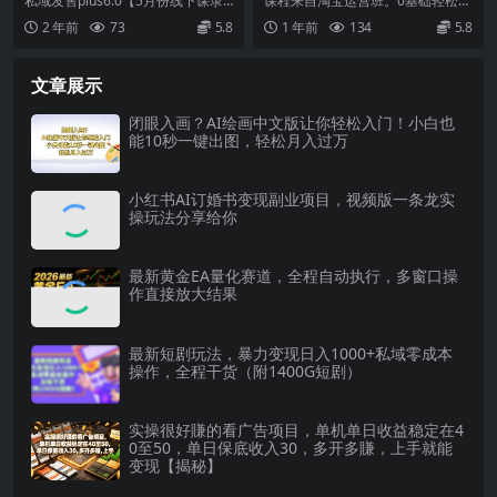
私域发售plus6.0【5月份线下课录
课程来自淘宝运营班。0基础轻松搞
包，社群发售工具套装模型
阶搜索爆破技术
音】/全域套装sop流程包，社群发
定淘系运营，不做假把式。10大核
2 年前
73
5.8
1 年前
134
5.8
售工具套...
心模块分解淘宝运...
文章展示
闭眼入画？AI绘画中文版让你轻松入门！小白也
能10秒一键出图，轻松月入过万
小红书AI订婚书变现副业项目，视频版一条龙实
操玩法分享给你
最新黄金EA量化赛道，全程自动执行，多窗口操
作直接放大结果
最新短剧玩法，暴力变现日入1000+私域零成本
操作，全程干货（附1400G短剧）
实操很好賺的看广告项目，单机单日收益稳定在4
0至50，单日保底收入30，多开多賺，上手就能
变现【揭秘】