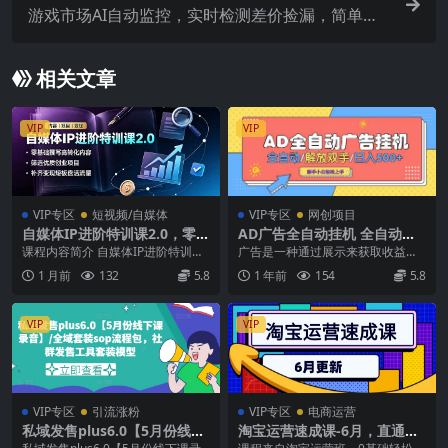
游戏市场AI自动监控，实时检测差价捡漏，简单轻
松，日入300+【揭秘】
相关文章
VIP
VIP
VIP专区
短视频/自媒体
VIP专区
网创项目
自媒体IP进阶特训课2.0，零基
AD广告全自动挂机 全自动解
础撰写高转化内容，筛选优质
放双手 单日500+ 背靠大平台
课程内容简介 自媒体IP进阶特训课
广告是一种通过展示来获取收益的
创业项目，补齐变现短板盘活
2.0主打零基础轻资产创业，针对性
数字商业模式，广泛应用于网站、
1 月前
132
5.8
1 年前
154
5.8
流量
解决创业者I...
移动应用、社交媒体平...
VIP
VIP
VIP专区
引流涨粉
VIP专区
电商运营
私域发售plus6.0【5月份线下
淘宝运营速成课-6月，直通车
课录音】/全域套装sop流程
六维玩法，引力魔方实操，三