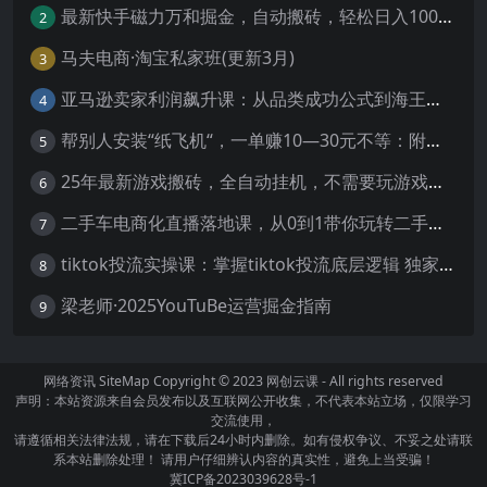
最新快手磁力万和掘金，自动搬砖，轻松日入100-200，操作简单
2
马夫电商·淘宝私家班(更新3月)
3
亚马逊卖家利润飙升课：从品类成功公式到海王打法，让每个SKU都成爆款一路飙升(更新26年3月
4
帮别人安装“纸飞机“，一单赚10—30元不等：附：免费节点
5
25年最新游戏搬砖，全自动挂机，不需要玩游戏，单手机操作日入300+
6
二手车电商化直播落地课，从0到1带你玩转二手车直播
7
tiktok投流实操课：掌握tiktok投流底层逻辑 独家TK投流玩法
8
梁老师·2025YouTuBe运营掘金指南
9
网络资讯
SiteMap
Copyright © 2023
网创云课
- All rights reserved
声明：本站资源来自会员发布以及互联网公开收集，不代表本站立场，仅限学习
交流使用，
请遵循相关法律法规，请在下载后24小时内删除。如有侵权争议、不妥之处请联
系本站删除处理！ 请用户仔细辨认内容的真实性，避免上当受骗！
冀ICP备2023039628号-1