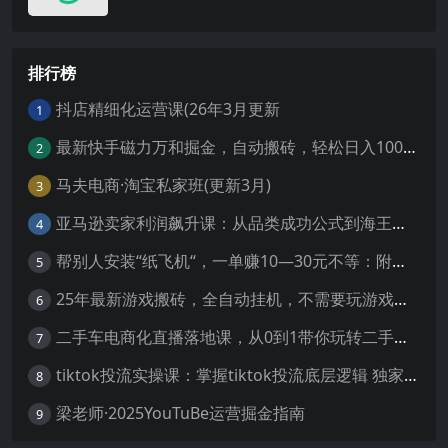
排行榜
抖店精细化运营课(26年3月更新
1
最新快手磁力万和掘金，自动搬砖，轻松日入100-200，操作简单
2
马夫电商·淘宝私家班(更新3月)
3
亚马逊卖家利润飙升课：从品类成功公式到海王打法，让每个SKU都成爆款一路飙升(更新26年3月
4
帮别人安装“纸飞机“，一单赚10—30元不等：附：免费节点
5
25年最新游戏搬砖，全自动挂机，不需要玩游戏，单手机操作日入300+
6
二手车电商化直播落地课，从0到1带你玩转二手车直播
7
tiktok投流实操课：掌握tiktok投流底层逻辑 独家TK投流玩法
8
梁老师·2025YouTuBe运营掘金指南
9