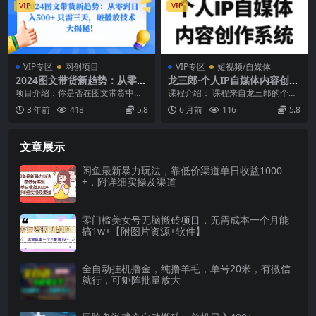
VIP
VIP
VIP专区
网创项目
VIP专区
短视频/自媒体
2024图文带货新趋势：从零到
龙三郎·个人IP自媒体内容创作
日入500+ 只需三天，破播放
系统v1.0
项目介绍：你是否在图文带货中苦
课程介绍： 课程来自龙三郎的个人I
技术大揭秘！
苦挣扎，销量与收益均不尽如人
P自媒体内容创作系统v1.0。是给新
3 年前
418
5.8
6 月前
116
5.8
意？别担心，今天我们将...
手量身打造...
文章展示
闲鱼最新暴力玩法，靠低价渠道单日收益1000
+，附详细实操及渠道
零门槛美女号无脑搬砖项目，无需成本一个月能
搞1w+【附图片资源+软件】
全自动挂机撸金，纯撸羊毛，单号20米，有微信
就行，可矩阵批量放大