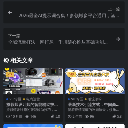
上一篇
2026最全AI提示词合集！多领域多平台通用，涵盖
AI绘画、电商主图、爆款文案，脚本创作等
下一篇
全域流量打法一网打尽，千川随心推从基础功能到
高阶投放，助你低成本高效起号稳产
相关文章
VIP
VIP
VIP专区
电商运营
VIP专区
引流涨粉
摄影师设计师的智能辅助技
最新技术引流方式，中间商赚
巧，摄影-设计-建筑-电商-平面
取高额差价，8天获利2.9个w
摄影师设计师的智能辅助技巧，摄
随着疫情阴霾的逐渐散去，娱乐产
影-设计-建筑-电商-平面 适合人群
业正迎来前所未有的复兴与繁荣，
10 月前
146
5.8
2 年前
96
5.8
绘画零基础爱...
其中演唱会市场更是璀...