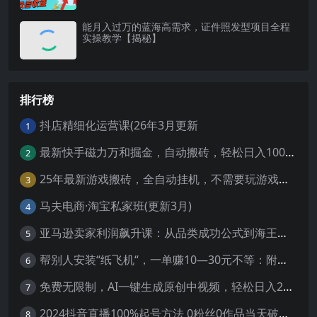
能月入过万的蓝海高需求，证件照发型项目全程
实操教学【揭秘】
排行榜
抖店精细化运营课(26年3月更新
1
最新快手磁力万和掘金，自动搬砖，轻松日入100-200，操作简单
2
25年最新游戏搬砖，全自动挂机，不需要玩游戏，单手机操作日入300+
3
马夫电商·淘宝私家班(更新3月)
4
亚马逊卖家利润飙升课：从品类成功公式到海王打法，让每个SKU都成爆款一路飙升(更新26年3月
5
帮别人安装“纸飞机“，一单赚10—30元不等：附：免费节点
6
免费无限制，AI一键生成原创中视频，轻松日入2000+，超简单，可矩阵，…
7
2024抖音直播100%起号方法 0粉丝0作品当天破千人在线 多种变现方式
8