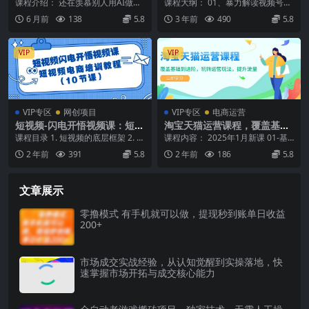
握即梦AI，全流程制作爆款视
流变现全攻略，人人都能学会
课程介绍： 还在羡慕别人用AI做出
课程大纲： 01、暴力解读视频号抓
频，开启接单副业月入10000+
的短视频运营玩法
质感剧情短片、创意广告、吸睛vlo
住2022营销新机会 02、4步轻松定
6 月前
138
5.8
3 年前
490
5.8
(更新
g？自己想尝...
位账号，...
VIP
VIP
VIP专区
网创项目
VIP专区
电商运营
短视频-闪电开悟视频课：短视
淘宝天猫运营课程，覆盖基础
频电商培训教程（10节课）
到进阶，玩转运营玩法，提升
课程目录 1. 短视频的底层框架 2. 短
课程内容： 2025年1月新课 01-基
流量
视频文案的本质 3. 如何定位 4. ...
础入门阶段 02.进阶运营优化阶段 0
2 年前
391
5.8
2 年前
186
5.8
5...
文章展示
零撸模式 有手机就可以做，提现秒到账单日收益
200+
市场成交实战经验，从认知觉醒到实操落地，快
速掌握市场开拓与成交核心能力