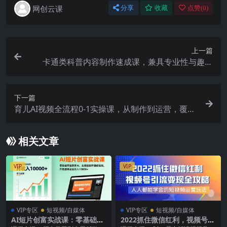
网创云课
分享
收藏
点赞(
0
)
上一篇
卡通类科普内容制作速成课，兼具专业性与趣味
性，低门槛入局持续产出稳拿平台伙伴计划+精选独
家收益
下一篇
育儿AI视频全流程0-1实操课，从制作到运营，覆盖
伙伴计划+分成+商单+收徒多种收益，每天500+收
益
相关文章
VIP
VIP
VIP专区
短视频/自媒体
VIP专区
短视频/自媒体
AI短片创富实战课：零基础掌
2022抓住微信红利，视频号引