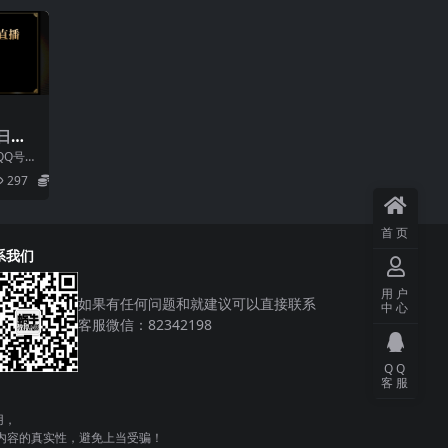
日入1
附完整
QQ号估
小白
297
5.8
首页
系我们
用户
如果有任何问题和就建议可以直接联系
中心
客服微信：82342198
QQ
客服
用，
内容的真实性，避免上当受骗！