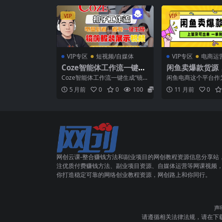
VIP
VIP
VIP专区
短视频/自媒体
VIP专区
电商运
Coze智能体工作流一键生
闲鱼卖爆款货源
成“镜前服装展示“短视
润1000，上架
Coze智能体工作流一键生成“镜
闲鱼电商这个平台作
频，全流程保姆级教学
前服装展示“短视频，全流程保姆
的二手交易平台，流
5 月前
0
0
100
5.8
11 月前
0
级教学 课程介绍：...
每天的交易量很多，不管
网创云课-整合赚钱方法和副业项目的网创教程资源信息分享站
注优质付费赚钱方法、副业项目资源、自媒体运营等网课视频
你打造稳定可靠的网络创业教程资源，网创路上和你同行。
声
请遵循相关法律法规，请在下