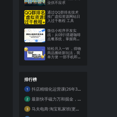
业供不应求
通过QQ群排名技术
推广虚拟资源网站日
入过千教程 工具
微信小程序开发实
战：从0到1搭建咖啡
点餐系统，掌握商用
开发技能
轻松月入一W ，得物
商品搬砖新玩法，简
单方便 一部手机即可
不需要剪辑制作
排行榜
抖店精细化运营课(26年3月更新
1
最新快手磁力万和掘金，自动搬砖，轻松日入100-200，操作简单
2
马夫电商·淘宝私家班(更新3月)
3