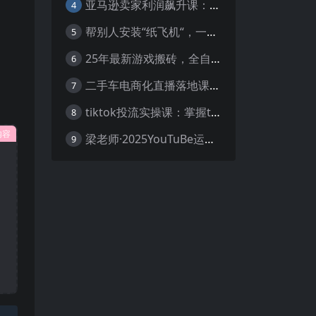
亚马逊卖家利润飙升课：从品类成功公式到海王打法，让每个SKU都成爆款一路飙升(更新26年3月
4
帮别人安装“纸飞机“，一单赚10—30元不等：附：免费节点
5
25年最新游戏搬砖，全自动挂机，不需要玩游戏，单手机操作日入300+
6
二手车电商化直播落地课，从0到1带你玩转二手车直播
7
tiktok投流实操课：掌握tiktok投流底层逻辑 独家TK投流玩法
8
内容
梁老师·2025YouTuBe运营掘金指南
9