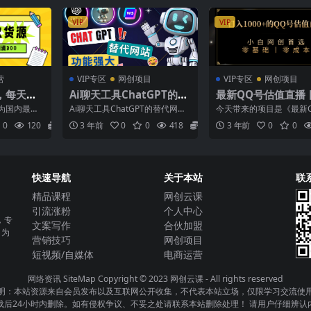
VIP
VIP
营
VIP专区
网创项目
VIP专区
网创项目
，每天利
Ai聊天工具ChatGPT的替
最新QQ号估值直播 
即出单
代网站，3大功能强大的人
000 ，适合小白【
为国内最大
Ai聊天工具ChatGPT的替代网
今天带来的项目是《最新
工智能工具
软件 视频教学】
量非常大，
站，3大功能强大的人工智能工具
值直播 日入1000 ，适合
0
120
5.8
3 年前
0
0
418
5.8
3 年前
0
0
是...
–...
【附完整软件 视频...
快速导航
关于本站
联
精品课程
网创云课
引流涨粉
个人中心
，专
文案写作
合伙加盟
，为
营销技巧
网创项目
短视频/自媒体
电商运营
网络资讯
SiteMap
Copyright © 2023
网创云课
- All rights reserved
明：本站资源来自会员发布以及互联网公开收集，不代表本站立场，仅限学习交流使
载后24小时内删除。如有侵权争议、不妥之处请联系本站删除处理！ 请用户仔细辨认