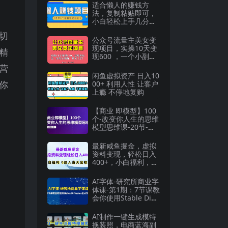
适合懒人的赚钱方
法，复制粘贴即可，
小白轻松上手几分钟
就搞定
切
公众号流量主美女变
现项目，实操10天变
精
现600 ，一个小副业
利用AI无脑搬
营
闲鱼虚拟资产 日入10
你
00+ 利用人性 让客户
上瘾 不停地复购
【商业 即模型】100
个-改变你人生的思维
模型思维课-20节-无
水印
最新咸鱼掘金，虚拟
资料变现，轻松日入
400+，小白福利，0
投入当天见收益【揭
秘】
AI字体-研究所商业字
体课-第1期：7节课教
会你使用Stable Diff
usion设计字体
AI制作一键生成模特
换装照，电商蓝海副