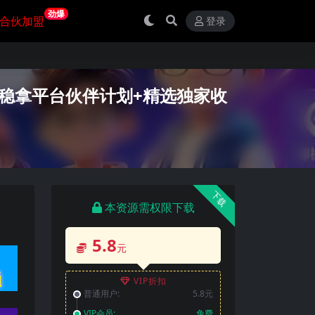
劲爆
合伙加盟
登录
稳拿平台伙伴计划+精选独家收
下载
本资源需权限下载
5.8
元
VIP折扣
普通用户:
5.8元
VIP会员:
免费