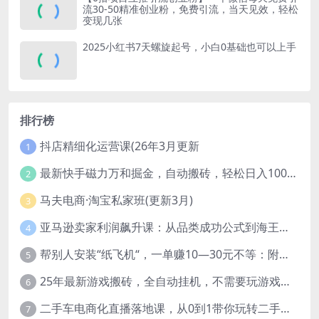
流30-50精准创业粉，免费引流，当天见效，轻松
变现几张
2025小红书7天螺旋起号，小白0基础也可以上手
排行榜
抖店精细化运营课(26年3月更新
1
最新快手磁力万和掘金，自动搬砖，轻松日入100-200，操作简单
2
马夫电商·淘宝私家班(更新3月)
3
亚马逊卖家利润飙升课：从品类成功公式到海王打法，让每个SKU都成爆款一路飙升(更新26年3月
4
帮别人安装“纸飞机“，一单赚10—30元不等：附：免费节点
5
25年最新游戏搬砖，全自动挂机，不需要玩游戏，单手机操作日入300+
6
二手车电商化直播落地课，从0到1带你玩转二手车直播
7