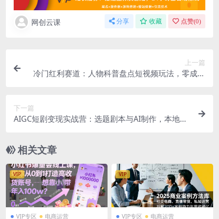
网创云课
分享
收藏
点赞(
0
)
上一篇
冷门红利赛道：人物科普盘点短视频玩法，零成本
单人就能起号13万粉丝，单条点赞破10万
下一篇
AIGC短剧变现实战营：选题剧本与AI制作，本地线
上双方案落地爆款短剧副业
相关文章
VIP
VIP
VIP专区
电商运营
VIP专区
电商运营