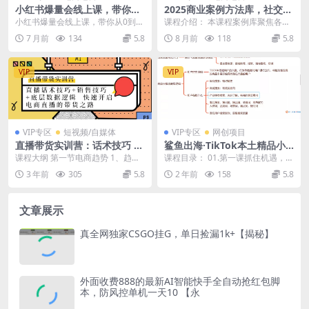
小红书爆量会线上课，带你从
2025商业案例方法库，社交电
0到1打造高收益带货账号，想
商、直播带货、私域运营，拆
小红书爆量会线上课，带你从0到1
课程介绍： 本课程案例库聚焦各行
靠小红书带货年入100w？现
解200+案例助力年营收破亿
打造高收益带货账号，想靠小红书
业大咖实战方法论，涵盖社交电
7 月前
134
5.8
8 月前
118
5.8
在机会来了！
带货年入100w？...
商、直播带货、私域流...
VIP
VIP
VIP专区
短视频/自媒体
VIP专区
网创项目
直播带货实训营：话术技巧 销
鲨鱼出海·TikTok本土精品小
售技巧 底层数据逻辑 快速开
店出海实战营
课程大纲 第一节电商趋势 1、趋势
课程目录： 01.第一课抓住机遇，开
启直播带货之路
平台发展2赛道选择 3、母婴美业为
店启航.mp4 02.第二课产品实操上
3 年前
305
5.8
2 年前
158
5.8
什么选择电商...
架AI...
文章展示
真全网独家CSGO挂G，单日捡漏1k+【揭秘】
外面收费888的最新AI智能快手全自动抢红包脚
本，防风控单机一天10 【永