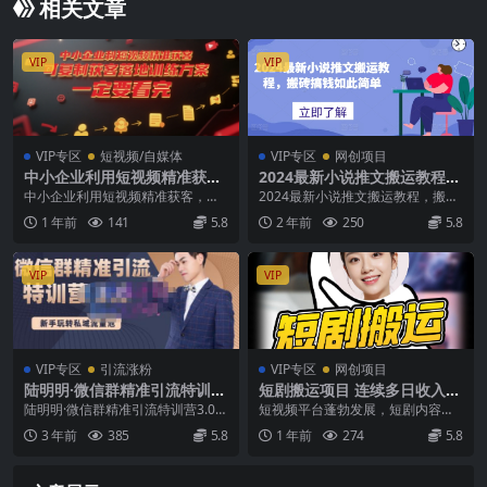
相关文章
VIP
VIP
VIP专区
短视频/自媒体
VIP专区
网创项目
中小企业利用短视频精准获
2024最新小说推文搬运教程，
客，可复制获客落地训练方
搬砖搞钱如此简单
中小企业利用短视频精准获客，可
2024最新小说推文搬运教程，搬砖
案，做好短视频，一定要看完
复制获客落地训练方案，做好短视
搞钱如此简单 小说推文，目前收入
1 年前
141
5.8
2 年前
250
5.8
频，一定要看完 课程...
比短剧好多了，...
VIP
VIP
VIP专区
引流涨粉
VIP专区
网创项目
陆明明·微信群精准引流特训营
短剧搬运项目 连续多日收入10
3.0，借助微信群进行引流操
00+ 爆单大佬实操经验分享
陆明明·微信群精准引流特训营3.0，
短视频平台蓬勃发展，短剧内容是
作，打造私域流量池
借助微信群进行引流操作，打造私
吸引粉丝和流量的关键。对于新手
3 年前
385
5.8
1 年前
274
5.8
域流量池 课程...
来说，如何快速有效地...