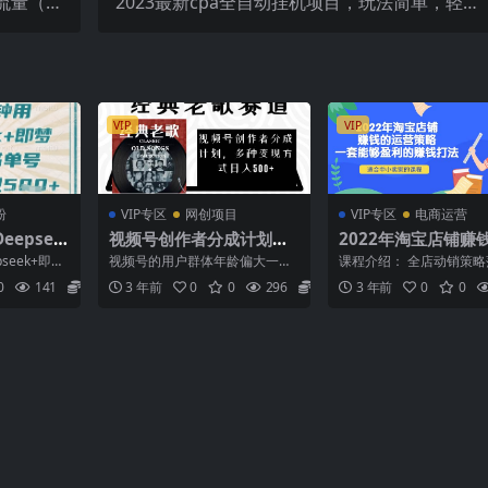
流量（短
2023最新cpa全自动挂机项目，玩法简单，轻松
单实操）
日入500 【教程 软件】
VIP
VIP
粉
VIP专区
网创项目
VIP专区
电商运营
epsee
视频号创作者分成计划，
2022年淘宝店铺赚
页书单
经典老歌赛道，多种变现
营策略：一套能够盈
eek+即
视频号的用户群体年龄偏大一
课程介绍： 全店动销策
单日轻松
方式日入500 （完整素
赚钱打法，适合中小
，疯狂涨
些，所以祝福类视频等在视频的
地：2022年淘宝店铺赚
0
141
5.8
3 年前
0
0
296
5.8
3 年前
0
0
..
流量比较好 今天介绍的是关...
策略。看看身边朋友...
材）