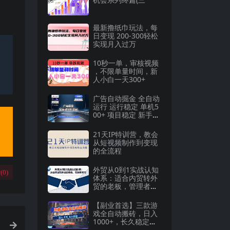
最新撸纸巾玩法，每
日变现 200-300轻松
实现月入过万
10秒一单，审核视频
，不限单量时间，新
人小白一天300+
广告自动掘金 全自动
运行 运行稳定 单机5
00+ 项目稳定 新手
小白可做
21天IP特训营，教会
从短视频制作到变现
的全流程
外贸从0到1实战认知
(
0
)
体系：适合内贸转外
贸的老板，管理者学
习
【副业首选】三款游
戏全自动搬砖，日入
1000+，长久稳定项
目！