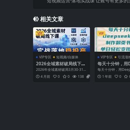
短视频运营·落地实战课 让账号有更多的
视频流量 带货出
相关文章
VIP
VIP
VIP专区
短视频/自媒体
VIP专区
引流涨
2026全域素材破局线下
每天十分钟，用De
课：AI素材+全域内容+八
k+即梦，制作翻
2026年全域素材破局3月30-31广
每天十分钟，用Deeps
大方案+三大SOP，实战落
号，疯狂涨粉，
州线下课，全域内容素材+AI素
梦，制作翻页书单号
4 月前
0
0
138
5.8
1 年前
0
材，实战经验...
粉，单日轻松变现5张.
地稳投产
变现5张