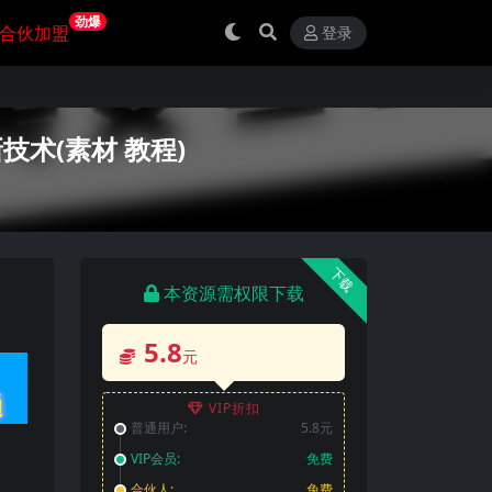
劲爆
合伙加盟
登录
技术(素材 教程)
下载
本资源需权限下载
5.8
元
VIP折扣
普通用户:
5.8元
VIP会员:
免费
合伙人:
免费