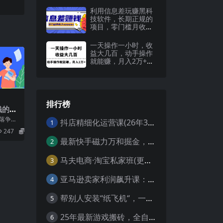
利用信息差玩赚黑科
技软件，长期正规的
项目，零门槛月收入
10000+
一天操作一小时，收
益大几百，动手操作
就能赚，月入2万+教
学
排行榜
钱的运
利的
略落争之
抖店精细化运营课(26年3月更新
1
卖家
钱的运营
247
5.8
最新快手磁力万和掘金，自动搬砖，轻松日入100-200，操作简单
2
马夫电商·淘宝私家班(更新3月)
3
亚马逊卖家利润飙升课：从品类成功公式到海王打法，让每个SKU都成爆款一路飙升(更新26年3月
4
帮别人安装“纸飞机“，一单赚10—30元不等：附：免费节点
5
25年最新游戏搬砖，全自动挂机，不需要玩游戏，单手机操作日入300+
6