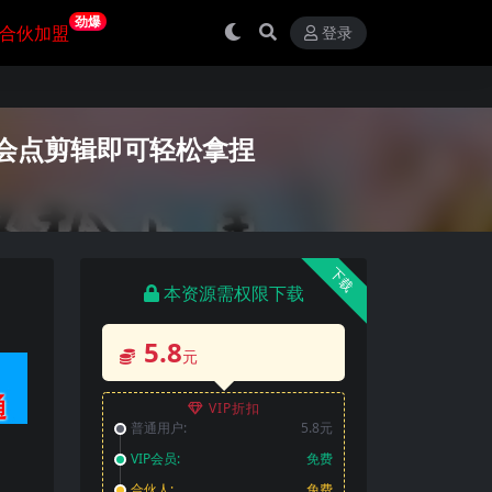
劲爆
合伙加盟
登录
会点剪辑即可轻松拿捏
下载
本资源需权限下载
5.8
元
VIP折扣
普通用户:
5.8元
VIP会员:
免费
合伙人:
免费