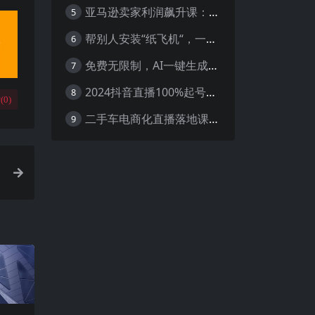
亚马逊卖家利润飙升课：从品类成功公式到海王打法，让每个SKU都成爆款一路飙升(更新26年3月
5
帮别人安装“纸飞机“，一单赚10—30元不等：附：免费节点
6
免费无限制，AI一键生成原创中视频，轻松日入2000+，超简单，可矩阵，…
7
2024抖音直播100%起号方法 0粉丝0作品当天破千人在线 多种变现方式
8
(
0
)
二手车电商化直播落地课，从0到1带你玩转二手车直播
9