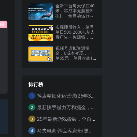
全新平台每天保底40
米，零成本无脑挂G
项目，全自动运行，
解放双手【揭秘】
内容
实现睡后收入，单号
单日500-2000+,别人
看广告＝你赚钱，无
脑操作，一单…
视频号虚拟资源掘
金，0成本变现，一
单69元，单月收益1.
1w
排行榜
抖店精细化运营课(26年3月更新
1
最新快手磁力万和掘金，自动搬砖，轻松日入100-200，操作简单
2
25年最新游戏搬砖，全自动挂机，不需要玩游戏，单手机操作日入300+
3
马夫电商·淘宝私家班(更新3月)
4