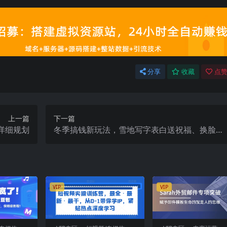
分享
收藏
点赞
上一篇
下一篇
详细规划
冬季搞钱新玩法，雪地写字表白送祝福、换脸，
用免费AI手把手教你制作，轻松涨粉3.5w，接单
到手软
VIP
VIP