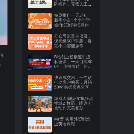
阵操作，无需人工单
量不断【揭秘】
短剧推广一天3张，
新手小白1个小时学
会(附短剧详细操作流
程)
公众号流量主项目，
保姆级SOP手册，看
完小白都能操作
的
B站创业粉极速引流
私密课，一天引流30
，
0+，小白搬砖，轻松
日入数张
快速成交术，一句话
打动客户购买，月销
50W 实操卖点分享
游戏人物模仿“疯狂动
物城2”舞蹈，经典卡
点动作完美复刻
Mr曹·实用外贸制造
业英语课程