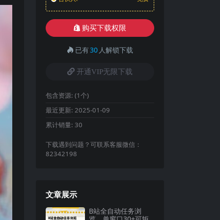
购买下载权限
已有
30
人解锁下载
开通VIP无限下载
包含资源:
(1个)
最近更新:
2025-01-09
累计销量:
30
下载遇到问题？可联系客服微信：
82342198
文章展示
B站全自动任务浏
览，单窗口30+可矩