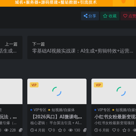
分享
收藏
点赞
上一篇
下一篇
话生成教
零基础AI视频实战课：AI生成+剪辑特效+运营变
实操教程
现全教学，带你从入门到精通AI视频全流程
VIP
VIP
营
VIP专区
短视频/自媒体
VIP专区
短视频/自媒
单玩法，单
【2026风口】AI微课电脑
小红书女粉最新变现
测款 双渠
搬砖：全自动产出+免费派
目，适合小白新手，
巨量引爆（货
核心逻辑： 平台算法引流 + AI自
小红书女粉最新变现项目
单资源，单人月稳1-2W
手机可入，单日变现
2.单品快速测
动化生产（20分钟搞定原本8小
小白新手，单部手机可入
0
228
5.8
4 月前
0
0
130
5.8
6 月前
0
0
时的活）。 项...
变现多张 项目介绍： 该...