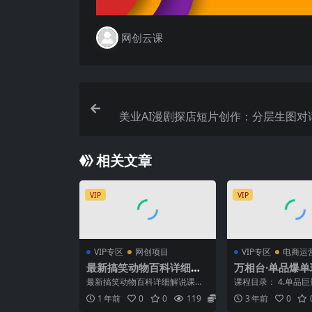
网创云课
美业AI漫剧探店短片创作：分层生图对
学，视频合成优化
相关文章
VIP
VIP
VIP专区
网创项目
VIP专区
电商运
最新搞笑动物百科详细解
万相台·单品爆
说课程，蓝海赛道，流量
爆打造流程 快速
最新搞笑动物百科详细解说课
课程目录： 4.单品
非常大，轻松签独家进精
放量 巨量引爆
程，蓝海赛道，流量非常大，轻
品加速搭建）.mp4 
1 年前
0
0
119
5.8
3 年前
0
松签独家进精选 项目介绍：...
款（计划搭建...
选