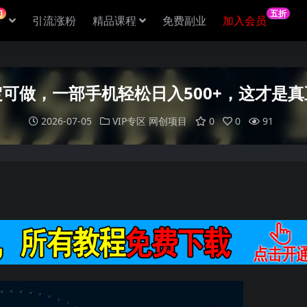
门
五折
引流涨粉
精品课程
免费副业
加入会员
可做，一部手机轻松日入500+，这才是
2026-07-05
VIP专区
网创项目
0
0
91