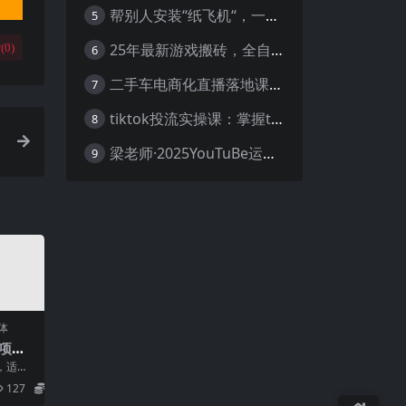
帮别人安装“纸飞机“，一单赚10—30元不等：附：免费节点
5
25年最新游戏搬砖，全自动挂机，不需要玩游戏，单手机操作日入300+
(
0
)
6
二手车电商化直播落地课，从0到1带你玩转二手车直播
7
tiktok投流实操课：掌握tiktok投流底层逻辑 独家TK投流玩法
8
梁老师·2025YouTuBe运营掘金指南
9
体
项
单部
，适合
多张
，单日
127
5.8