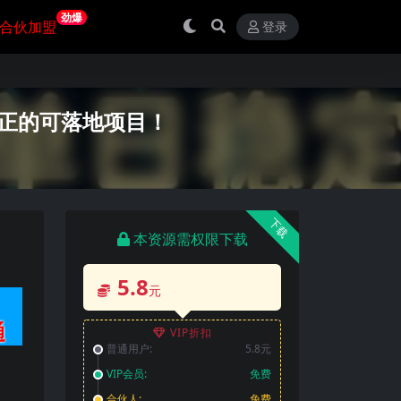
劲爆
合伙加盟
登录
真正的可落地项目！
下载
本资源需权限下载
5.8
元
VIP折扣
普通用户:
5.8元
VIP会员:
免费
合伙人:
免费