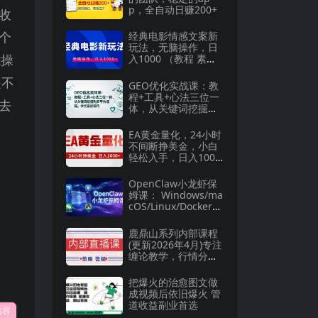
p，全自动日赚200+
收
个
经典电影情感文案新
玩法，无脑操作，日
能操
入1000 （教程 素
材）
是不
GEO优化实战课：教
程+工具+心法三位一
去
体，从关键词挖掘到
多平台适配，学完直
接套用
EA黄金量化，24小时
不间断挣美金，小白
轻松入手，日入1000
+
OpenClaw小龙虾保
姆课： Windows/ma
cOS/Linux/Docker全
系统安装，飞书+钉
钉+企业微信+QQ 全
鹿鼎山系列内部课程
接入
(更新2026年4月)专注
缠论教学，行情分
析、学习答疑、机会
提示、实操讲解
把爆火的治愈图文做
成视频后依旧爆火 管
道收益副业首选
内容