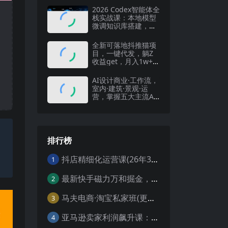
2026 Codex智能体全
栈实战课：本地模型
微调知识库搭建，视
频办公数字人自动化
教程
全新可落地抖推猫项
目，一键代发，躺Z
收益get，月入1w+
【揭秘】
AI设计商业·工作流，
室内·建筑·景观·运
营，掌握五大主流AI
设计工具
排行榜
抖店精细化运营课(26年3月更新
1
最新快手磁力万和掘金，自动搬砖，轻松日入100-200，操作简单
2
马夫电商·淘宝私家班(更新3月)
3
亚马逊卖家利润飙升课：从品类成功公式到海王打法，让每个SKU都成爆款一路飙升(更新26年3月
4