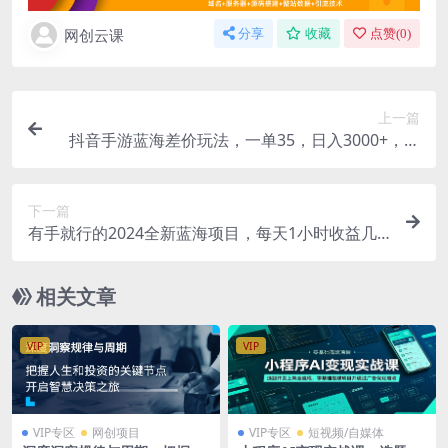
网创云课
分享
收藏
点赞(
0
)
上一篇
抖音手游蓝海差价玩法，一单35，日入3000+，一
部手机可操作
下一篇
有手就行的2024全新蓝海项目，每天1小时收益几
十到几百，可放大操作收…
相关文章
VIP
VIP
VIP专区
网创项目
VIP专区
短视频/自媒体