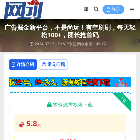
登录
广告掘金新平台，不是尚玩！有空刷刷，每天轻
松100+，团长抢首码
2024-07-06
VIP专区
网创项目
171
详情介绍
常见问题
下载
本资源需权限下载
5.8
元