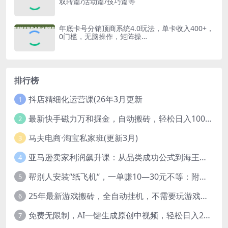
双转篇/活动篇/技巧篇等
年底卡号分销顶商系统4.0玩法，单卡收入400+，
0门槛，无脑操作，矩阵操…
排行榜
抖店精细化运营课(26年3月更新
1
最新快手磁力万和掘金，自动搬砖，轻松日入100-200，操作简单
2
马夫电商·淘宝私家班(更新3月)
3
亚马逊卖家利润飙升课：从品类成功公式到海王打法，让每个SKU都成爆款一路飙升(更新26年3月
4
帮别人安装“纸飞机“，一单赚10—30元不等：附：免费节点
5
25年最新游戏搬砖，全自动挂机，不需要玩游戏，单手机操作日入300+
6
免费无限制，AI一键生成原创中视频，轻松日入2000+，超简单，可矩阵，…
7