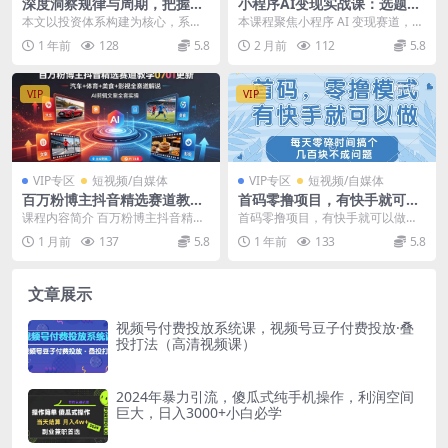
深度洞察规律与周期，把握人
小程序AI变现实战课：选题开
生和投资的关键节点，开启智
发上架全流程，零基础搭建项
本文以投资体系构建为核心，系统
本课程聚焦小程序 AI 变现赛道，主
慧决策之旅
目并通过广告优化增收
阐述五大核心要素： 1）机会认知
打零基础可落地的实战玩法。课程
1 年前
128
5.8
2 月前
112
5.8
强调市场永恒存在价...
先解读项目整体...
VIP
VIP
VIP专区
短视频/自媒体
VIP专区
短视频/自媒体
百万粉博主抖音精选赛道教学-
首码零撸项目，有快手就可以
0701更新，汽车+体育+美食
做，每天业务时间搞个几张不
课程内容简介 百万粉博主抖音精选
首码零撸项目，有快手就可以做，
+影视全赛道解说，AI剪辑文
是问题【揭秘】
赛道全套教学，避开内卷红海，主
每天业务时间搞个几张不是问题
1 月前
137
5.8
1 年前
133
5.8
案全套实操
打汽车、体育、影视...
【揭秘】 项目揭秘，项...
文章展示
视频号付费投放系统课，视频号豆子付费投放·叠
投打法（高清视频课）
2024年暴力引流，傻瓜式纯手机操作，利润空间
巨大，日入3000+小白必学