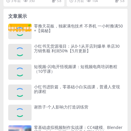
3 年前
350
5.8
3 月前
104
5.8
操作等 课程介绍：...
绩增长 同城直...
文章展示
零撸天花板，独家满包技术 不养机 一小时撸满50
+【揭秘】
小红书无货源项目：从0-1从开店到爆单 单店30
万销售额 利润50%【5月更新】
短视频-闪电开悟视频课：短视频电商培训教程
（10节课）
小红书进阶篇，零基础小白实战课，普通人变现
的课程
谢胜子·个人影响力打造训练营
零基础虚拟视频制作实战课：CC4建模、Blender