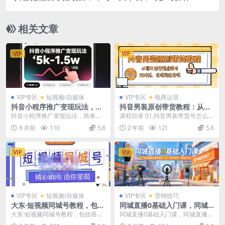
相关文章
VIP
VIP
VIP专区
短视频/自媒体
VIP专区
电商运营
抖音小程序推广变现玩法，简
抖音男装原创带货教程：从零
单好操作，多种热门实战玩
开始学搭建账号，找对标，实
抖音小程序推广变现玩法，简单好
课程目录 01.抖音男装带货号怎么
法，月收入稳定在5k-1.5w
现涨粉变现
操作，多种热门实战玩法，月收入
做.mp4 02.账号搭建和养号流程.m
8 月前
110
5.8
2 年前
121
5.8
稳定在5k-1.5w...
p4 ...
VIP
VIP
VIP专区
短视频/自媒体
VIP专区
营销技巧
大东·短视频同城号教程，包括
同城直播0基础入门课，同城
搭建思路，版面制作，文案内
直播赋能实体商家，从0-1助
大东·短视频同城号教程，包括搭建
同城直播0基础入门课，同城直播赋
容，剪辑操作等
你实现门店业绩增长
思路，版面制作，文案内容，剪辑
能实体商家，从0-1助你实现门店业