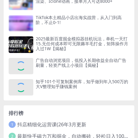
渲染、Iclone动画，接单月入可达8000+
TikTok本土精品小店出海实战营，从入门到高
阶，不止0-1!
2025最新百度掘金模拟器挂机玩法，单机一天打
15.无任何成本即可无限薅羊毛打金，矩阵操作月
入过1W【揭秘】
广告自动浏览项目，低投入长期收益全自动广告
刷量，轻资产线上小项目【揭秘】
知乎101个可复制案例库，知乎做到年入500万的
大V整理知乎賺钱案例
排行榜
抖店精细化运营课(26年3月更新
1
最新快手磁力万和掘金，自动搬砖，轻松日入100-200，操作简单
2