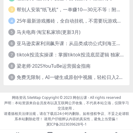
帮别人安装“纸飞机“，一单赚10—30元不等：附：免费节点
3
25年最新游戏搬砖，全自动挂机，不需要玩游戏，单手机操作日入300+
4
马夫电商·淘宝私家班(更新3月)
5
亚马逊卖家利润飙升课：从品类成功公式到海王打法，让每个SKU都成爆款一路飙升(更新26年3月
6
tiktok投流实操课：掌握tiktok投流底层逻辑 独家TK投流玩法
7
梁老师·2025YouTuBe运营掘金指南
8
免费无限制，AI一键生成原创中视频，轻松日入2000+，超简单，可矩阵，…
9
网络资讯
SiteMap
Copyright © 2023
网创云课
- All rights reserved
声明：本站资源来自会员发布以及互联网公开收集，不代表本站立场，仅限学习
交流使用，
请遵循相关法律法规，请在下载后24小时内删除。如有侵权争议、不妥之处请联
系本站删除处理！ 请用户仔细辨认内容的真实性，避免上当受骗！
冀ICP备2023039628号-1