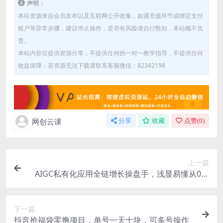
声明：
本站资源来自会员发布以及互联网公开收集，如遇充值环节或绑定支付
账户等异常步骤，建议停止操作，是否有风险请自行甄别，本站概不负
责。
本站内容仅提供资源分享，不提供任何的一对一教学指导，不提供任何
收益保障；若资源无法下载请联系客服微信：82342198
网创云课
分享
收藏
点赞(
0
)
上一篇
AIGC私有化应用全链增长操盘手，浅显易懂从0开
始，轻松驾驭AI
下一篇
抖音抢福袋零撸项目，单号一天十块，可多号操作