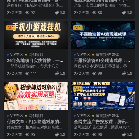
账号基建打造热号，脱敏风控
项目类型，才能找到好的项
课程介绍 《私域绿泡泡量化》聚焦
介绍： 市面上的网创项目非常多，
规避运营各类高危风险
目，才能拿到想要的结果
微信私域规模化、安全化运营，围
割韭菜的也非常多，新手小白对于
2 天前
92
5.8
2 天前
88
5.8
绕账号基建、热号养...
网创的理解不够深刻...
VIP
VIP
VIP专区
网创项目
VIP专区
短视频/自媒体
26年落地项目实践首推，一部
不露脸油管AI变现速成课：深
手机，轻松日入500+，长期稳
挖高CPM盈利领域，零出镜打
一部手机就能操作，每天十几分钟
课程介绍 本课程主打零基础、零出
定
造YouTube稳定收益账号
就够用了，轻松日入500+，矩阵放
镜，仅用 4 小时完整掌握 AI 不露脸
2 天前
111
5.8
2 天前
99
5.8
大无上限经常看我...
You...
VIP
VIP
VIP专区
网创项目
VIP专区
短视频/自媒体
付费文章：相亲筛选对象的高
全网主流广告投放课，腾讯AD
效实用策略
Q / 抖音 / 快手 / B 站实操教
付费文章：相亲筛选对象的高效实
全网主流广告投放课，腾讯ADQ /
学，手把手教投手赚钱变现，
用策略 文章介绍： 人都是善于伪装
抖音 / 快手 / B 站实操教学，手把手
2 天前
95
5.8
2 天前
90
5.8
全套变现拆解稳定出单
的，尤其是相亲的...
教...