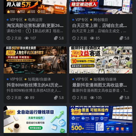
VIP专区
电商运营
VIP专区
网创项目
淘宝高阶运营私家课(更新26
白天正常上班，店铺自主成
年
交，做多多虚拟每月新增1-3
课程介绍： ①【新品积累】现在主
白天正常上班，店铺自主成交，做
W稳定被动收入【揭秘】
流的控成本和最大化，应该用于哪
多多虚拟每月新增1-3W稳定被动收
2 天前
107
5.8
2 天前
85
5.8
些产品效果更好。 ...
入【揭秘】 项目...
VIP
VIP
VIP专区
短视频/自媒体
VIP专区
短视频/自媒体
抖音80W粉丝博主的AI历史人
最新抖音漫画图文高收益赛
物生平VLOG教学，不用拍摄
道，10分钟制作一个作品，稳
抖音80W粉丝博主亲授AI历史人物
最新抖音漫画图文高收益赛道，10
不用露脸，AI帮你搞定，轻松
拿创作者伙伴计划收益
生平VLOG制作教学，不用拍摄不用
分钟制作一个作品，稳拿创作者伙
2 天前
89
5.8
2 天前
105
5.8
解锁伙伴计划+精选收益
露脸，轻松解...
伴计划收益 整个流...
VIP
VIP