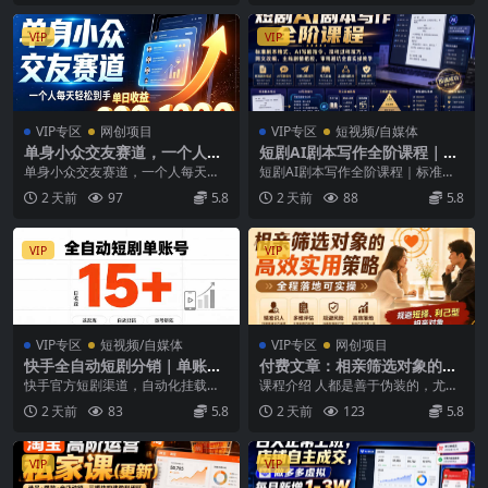
VIP
VIP
VIP专区
网创项目
VIP专区
短视频/自媒体
单身小众交友赛道，一个人每
短剧AI剧本写作全阶课程｜标
天轻松到手1000+，落地快、
准剧本格式、AI写剧指令、投
单身小众交友赛道，一个人每天轻
短剧AI剧本写作全阶课程｜标准剧
见效稳【揭秘】
稿过稿技巧、网文改编、主线
松到手1000+，落地快、见效稳
本格式、AI写剧指令、投稿过稿技
2 天前
97
5.8
2 天前
88
5.8
剧情把控、审稿避坑全套实操
【揭秘】 本期内容...
巧、网文改编、主...
教学
VIP
VIP
VIP专区
短视频/自媒体
VIP专区
网创项目
快手全自动短剧分销｜单账号
付费文章：相亲筛选对象的高
日收益15+
效实用策略，全程落地可实
快手官方短剧渠道，自动化挂载发
课程介绍 人都是善于伪装的，尤其
操，规避短择、利己型相亲对
布，不用拍视频、不用出镜。单账
是相亲的时候。那么如何识别伪装?
2 天前
83
5.8
2 天前
123
5.8
象
号稳定日收益15+，...
相亲本质是双向尽...
VIP
VIP