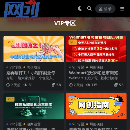
登录
VIP专区
VIP
VIP
VIP专区
网创项目
VIP专区
网创项目
别再瞎打工！小程序副业每天
Walmart(沃尔玛)超市浏览标
稳定躺赚200+
注项目，单账号日收益20+单
介绍： 给大家推荐一个低投入、零
Walmart（沃尔玛）超市浏览标注
电脑日收益可达800+带分佣机
门槛、稳收益、长期被动躺赚的优
项目，单账号日收益20+单电脑日
2 天前
81
5.8
2 天前
115
5.8
制【揭秘】
质长线项目——微信...
收益可达80...
VIP
VIP
VIP专区
电商运营
VIP专区
网创项目
微信私域量化运营指南：搭建
老韭菜必看的网创指南！了解