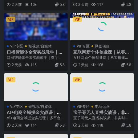
容打造个人自媒体IP
外链打造谷歌流量阵地
阶表达、镜头塑造、AI 实操、自媒
专为外贸从业者打造，从零基础建
2 天前
103
5.8
2 天前
117
5.8
体运营五大板块...
站入门，完...
VIP
VIP
VIP专区
短视频/自媒体
VIP专区
网创项目
口播智能体全套实战教学｜数
互联网新个体创业课｜从零搭
字人形象克隆、声音克隆、AI
建低成本小生意，商业思维
口播智能体全套实战教学｜数字人
互联网新个体创业课｜从零搭建低
视频生成、文案改写、软件配
+商业模式+流量实战+个人成
形象克隆、声音克隆、AI视频生
成本小生意，商业思维+商业模式
2 天前
115
5.8
2 天前
108
5.8
置零基础落地课
长全闭环教程
成、文案改写、软件配...
+流量实战+个人成长...
VIP
VIP
VIP专区
短视频/自媒体
VIP专区
电商运营
AI+电商全域掘金实战课｜多
宝子哥无人直播实战课，非实
平台无人电商玩法、AI工具落
时防风技术，聚焦抖音快手等
AI+电商全域掘金实战课｜多平台无
宝子哥无人直播实战课，非实时防
地、供应链合规、全域变现闭
平台直播带货，轻松开启直播
人电商玩法、AI工具落地、供应链
风技术，聚焦抖音快手等平台直播
2 天前
114
5.8
2 天前
118
5.8
环全套教程
变现之路(更新2026年08月06
合规、全域变现...
带货，轻松开启直播变...
日)