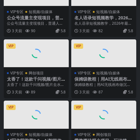
VIP专区
短视频/自媒体
VIP专区
短视频/自媒体
公众号流量主变现项目，普通
名人语录短视频教学，2026年
人也能通过这个项目日入四位
最新赛道，涨粉变现两不误
公众号流量主变现项目，普通人也
名人语录短视频教学，2026年最新
数(更新26年8月)
能通过这个项目日入四位数（更新2
赛道，涨粉变现两不误 注意：教程
3 天前
90
5.8
3 天前
82
5.8
6年8月） 项目介...
是以小燕子演示...
VIP
VIP
VIP专区
网创项目
VIP专区
短视频/自媒体
太香了！这款千问视频/图片去
保姆级教程｜用AI无线画布做
水印神器，一键搞定烦人水
沉浸式吃播，3步直接出片，
太香了！这款千问视频/图片去水印
保姆级教程｜用AI无线画布做沉浸
印，本地完全免费，浏览器拓
无线画布工作流，操作简单好
神器，一键搞定烦人水印，本地完
式吃播，3步直接出片，无线画布工
3 天前
89
5.8
3 天前
87
5.8
展插件
上手
全免费，浏览器拓展...
作流，操作简单好...
VIP
VIP
VIP专区
短视频/自媒体
VIP专区
网创项目