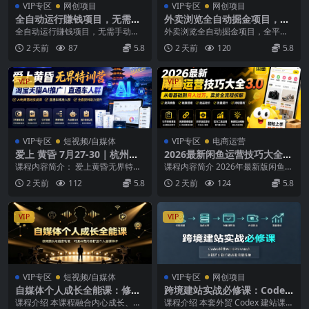
VIP专区
网创项目
VIP专区
网创项目
全自动运行賺钱项目，无需手
外卖浏览全自动掘金项目，全
动操作，稳定运行长期可做，
平台覆盖，单窗口一天30+，
全自动运行賺钱项目，无需手动操
外卖浏览全自动掘金项目，全平台
新手副业首选【揭秘】
可批量矩阵做，轻松日入500+
作，稳定运行长期可做，新手副业
覆盖，单窗口一天30+，可批量矩
2 天前
87
5.8
2 天前
120
5.8
【揭秘】
首选【揭秘】 项目介...
阵做，轻松日入50...
VIP
VIP
VIP专区
短视频/自媒体
VIP专区
电商运营
爱上 黄昏 7月27-30｜杭州线
2026最新闲鱼运营技巧大全3.
下无界特训营｜淘宝天猫AI推
0；从零基础到月入过万，卖
课程内容简介： 爱上黄昏无界特训
课程内容简介 2026年最新版闲鱼运
广｜直通车人群｜全套PPT S
货准备、链接搭建到选品定价
营是7月27‑30日杭州线下AI推广实
营实战教程，是一套系统化、手把
2 天前
112
5.8
2 天前
124
5.8
OP思维导图资料包
全拆解
战课，价值...
手教学的闲鱼卖...
VIP
VIP
VIP专区
短视频/自媒体
VIP专区
网创项目
自媒体个人成长全能课：修炼
跨境建站实战必修课：Codex
镜头与语言功底，巧用AI做内
搭建WordPress站点，关键词
课程介绍 本课程融合内心成长、高
课程介绍 本套外贸 Codex 建站课程