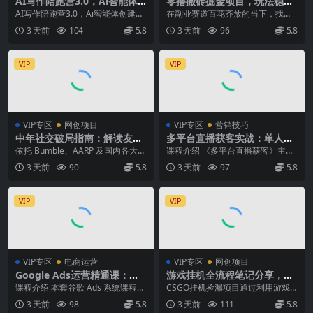
AI写作陪跑营3.0，Ai智能体
零撸搬砖掘金项目，玩法稳定
创建写作skill(workbuddy)
普通人可落地的长期副业，月
AI写作陪跑营3.0，Ai智能体创建写
在副业赛道百花齐放的当下，找一
+人工手写模式(手搓模式)，去
收益轻松10000+
作skill（workbuddy）+人工手...
个操作简单、流量稳定、能长期变
3 天前
104
5.8
3 天前
96
5.8
除AI痕迹(头条号、公众号、百
现的项目，成了多数想...
家号)(更新0806)
VIP
VIP
VIP专区
网创项目
VIP专区
营销技巧
中年社交破局指南：解读友谊
多平台直播获客实战：单人多
衰退数据，理清35岁后难交真
账号同步开播，一份时间撬动
依托 Bumble、AARP 及国内各大社
课程介绍 《多平台直播获客》主打
心朋友的根源
多渠道精准流量
交平台真实调研数据，围绕当下 “友
一份时间赚取多渠道流量，全程聚
3 天前
90
5.8
3 天前
97
5.8
谊衰...
焦落地实操，解决单...
VIP
VIP
VIP专区
电商运营
VIP专区
网创项目
Google Ads运营精通课：系
游戏挂机全流程笔记分享，CS
统拆解投放全流程，优化账户
GO游戏搬砖，小白看了当天
课程介绍 本套谷歌 Ads 系统课程是
CSGO挂机捡漏项目通过利用游戏
提升广告投产回报率
学会见收益
一套完整的海外广告运营学习体
饰品交易机制，结合薄凉软件辅助
3 天前
98
5.8
3 天前
111
5.8
系，从底层运行...
捡漏，实现盈利。 ...