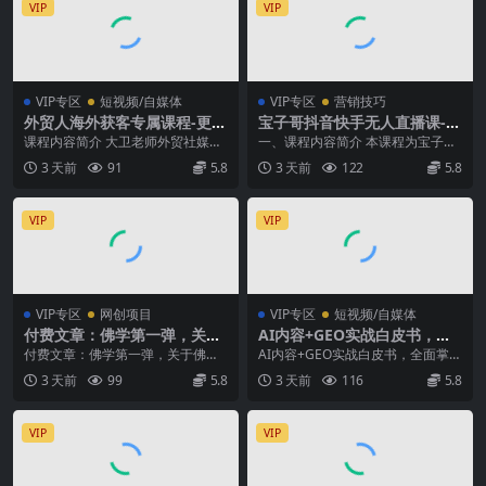
VIP
VIP
VIP专区
短视频/自媒体
VIP专区
营销技巧
外贸人海外获客专属课程-更新
宝子哥抖音快手无人直播课-2
7月，讲解社媒账号运营AI矩
026年8月5更新｜从基础搭建
课程内容简介 大卫老师外贸社媒获
一、课程内容简介 本课程为宝子哥
阵玩法，，系统掌握海外客户
到高阶起号，稳号防封技术，
客独家训练营持续更新至6月，系统
2026年8月5日更新的抖音快手全套
3 天前
91
5.8
3 天前
122
5.8
开发全流程实战方法
搭建自动化直播变现体系
讲解海外社媒账号...
无人直播实战...
VIP
VIP
VIP专区
网创项目
VIP专区
短视频/自媒体
付费文章：佛学第一弹，关于
AI内容+GEO实战白皮书，全
佛学，你只需要记住四个字
面掌握AI量产SOP与GEO分发
付费文章：佛学第一弹，关于佛
AI内容+GEO实战白皮书，全面掌握
机制【文档】
学，你只需要记住四个字 文章介绍
AI量产SOP与GEO分发机制【文
3 天前
99
5.8
3 天前
116
5.8
很多人讲佛学，都喜...
档】 课程...
VIP
VIP