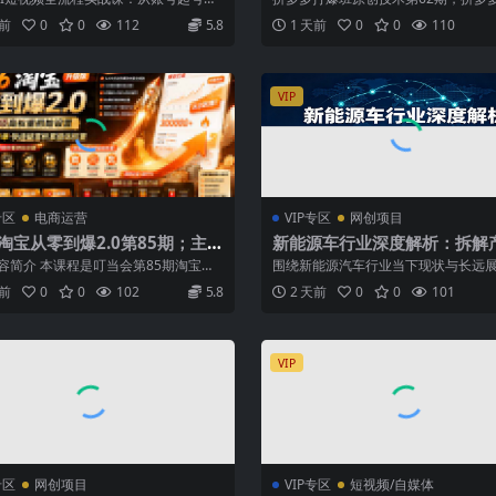
数字人、带货变现全链路玩法
权重高投产
容生产，掌握AI创作、数字人...
强付费，原创起店技术，稳权重高投产 这
天前
0
0
112
5.8
1 天前
0
0
110
VIP
专区
电商运营
VIP专区
网创项目
6淘宝从零到爆2.0第85期；主推
新能源车行业深度解析：拆解
项高权重初始设置，改销量评晒
起根源，剖析行业内卷与海外
容简介 本课程是叮当会第85期淘宝专
围绕新能源汽车行业当下现状与长远
快速破零积累基础权重
端现状
系统讲解2026年最新升级的“...
深度讲解，纠正大众片面认知，点明
天前
0
0
102
5.8
2 天前
0
0
101
企...
VIP
专区
网创项目
VIP专区
短视频/自媒体