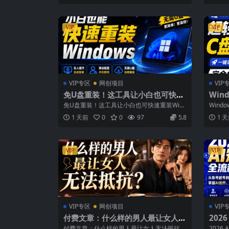
VIP
VIP
VIP专区
网创项目
VIP
免U盘重装！这工具让小白也可快速
Win
重装Windows，支持无人值守配
有特
免U盘重装！这工具让小白也可快速重装Wind
Win
置，数据无忧CmzPrep_Rev2
2M
ows，支持无人值守配置，数据无忧C...
持磁盘
1 天前
0
0
97
5.8
1 
VIP
VIP
VIP专区
网创项目
VIP
付费文章：什么样的男人最让女人无
202
法抵抗？
号起
付费文章：什么样的男人最让女人无法抵抗？
202