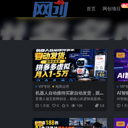
热
首页
网创项目
VIP
VIP
VIP专区
电商运营
VIP
机器人自动接待买家自动发货，跟着
AI
系统学拼多多虚拟月入1-5万
托管
普通人做互联网创业，最核心的逻辑就是精简
AI智
赛道、专注深耕，不要遍地撒网。很多想做
不用露
1 天前
0
0
106
5.8
1 
电...
VIP
VIP