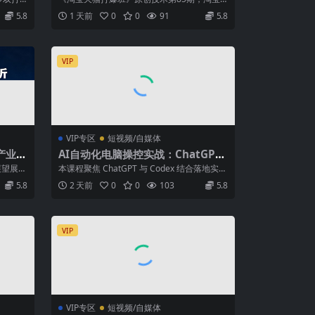
量破零、多维组合玩法、全周期起量
是...
从0到爆2.0，权重搭建、销量破零、多维...
5.8
1 天前
0
0
91
5.8
投产实操教程
VIP
VIP专区
短视频/自媒体
产业崛
AI自动化电脑操控实战：ChatGPT
贸易争
搭配Codex，一键指令远程自动操
展望展开
本课程聚焦 ChatGPT 与 Codex 结合落地实
控电脑完成工作
国内车
操，核心教学利用 AI 实...
5.8
2 天前
0
0
103
5.8
VIP
VIP专区
短视频/自媒体