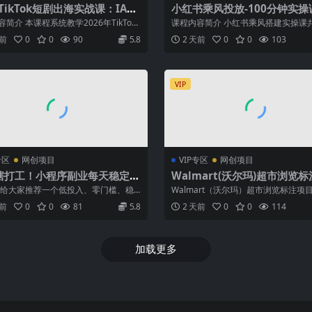
6TikTok短剧出海实战课：IAA
小红书乘风投放-100分钟实操
账×IAP付费变现×账号搭建×
开户返点·标准投搭建·莱卡定
简介 本课程系统教学2026年TikTok
课程内容简介 小红书乘风搭建实操课共
规则×双轨爆发×回款全流程
店建模撬动笔记自然流量全套
海从账号搭建、平台规则、...
钟实战内容，围绕代理商开户返点、新店
天前
0
0
90
5.8
2 天前
0
0
103
VIP
专区
网创项目
VIP专区
网创项目
瞎打工！小程序副业每天稳定躺
Walmart(沃尔玛)超市浏览
0+
目，单账号日收益20+单电脑
 给大家推荐一个低投入、零门槛、稳
Walmart（沃尔玛）超市浏览标注项
可达800+带分佣机制【揭秘】
长期被动躺赚的优质长线项目——微
号日收益20+单电脑日收益可达80...
天前
0
0
81
5.8
2 天前
0
0
114
加载更多