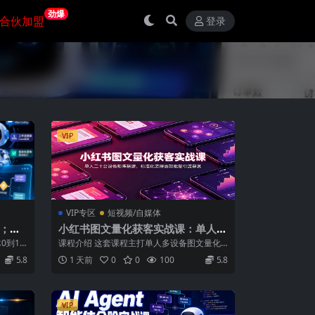
劲爆
合伙加盟
登录
VIP
VIP专区
短视频/自媒体
课；零
小红书图文量化获客实战课：单人二
核心概
十台设备矩阵搭建，标准化流程高效
0到1
课程介绍 这套课程主打单人多设备图文量化
批量引流获客
..
获客模式，围绕账号矩阵搭建、风控养号、
5.8
1 天前
0
0
100
5.8
内...
VIP