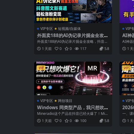
VIP专区
短视频/自媒体
VIP
外面卖188的AI伪记录片掘金全攻
AI
略，抖音图文新赛道，轻松涨粉变
创，
外面卖188的AI伪记录片掘金全攻略，抖音图
AI神
现，拿创作者伙伴计划收益【文档】
【揭
文新赛道，轻松涨粉变现，拿创作者伙伴...
就能做，
1 天前
0
0
117
5.8
1 
VIP
VIP
VIP专区
网创项目
VIP
Windows 同类型产品，我只想吹爆
202
它！把听歌变成了一场沉浸式视听现
词爆
Mineradio这个产品在抖音已经火爆了！Mine
一、课
场，支持多平台歌单播放 Mineradi
款差
radio 是一款 Wind...
键词爆
1 天前
0
0
100
5.8
1 
o