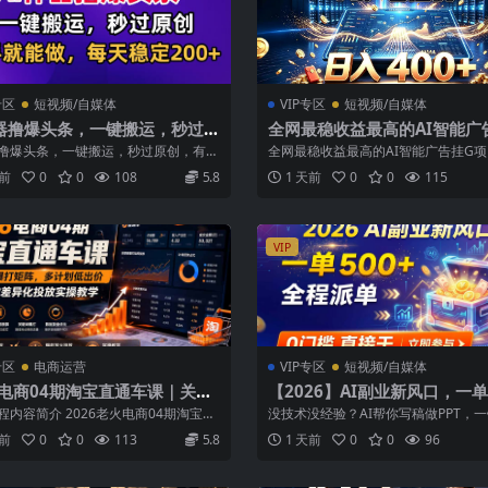
专区
短视频/自媒体
VIP专区
短视频/自媒体
神器撸爆头条，一键搬运，秒过原
全网最稳收益最高的AI智能广
有手就能做，每天稳定200+
项目，日入400+，真正的躺
器撸爆头条，一键搬运，秒过原创，有手
全网最稳收益最高的AI智能广告挂G
秘】
【揭秘】
每天稳定200+【揭秘】 项目...
入400+，真正的躺賺项目【揭秘】 项..
天前
0
0
108
5.8
1 天前
0
0
115
VIP
专区
电商运营
VIP专区
短视频/自媒体
6电商04期淘宝直通车课｜关键
【2026】AI副业新风口，一单
打矩阵，多计划低出价，新品爆
+，全程派单，0门槛直接干
程内容简介 2026老火电商04期淘宝关
没技术没经验？AI帮你写稿做PPT，
异化投放实操教学
打矩阵全套课程共20节，聚焦...
成，人工微调就能交活。 不用引流不用求
天前
0
0
113
5.8
1 天前
0
0
96