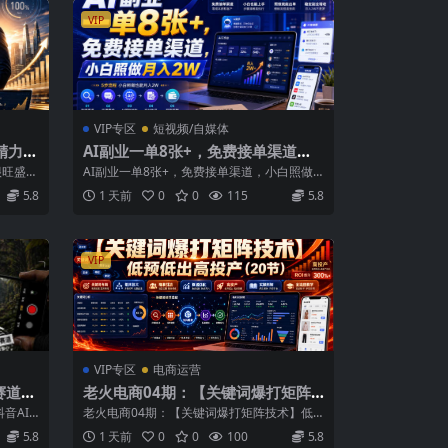
VIP
VIP专区
短视频/自媒体
精力都
AI副业一单8张+，免费接单渠道，
小白照做月入2W【揭秘】
很旺盛？
AI副业一单8张+，免费接单渠道，小白照做
月入2W【揭秘】 项目介绍： 用AI帮...
5.8
1 天前
0
0
115
5.8
VIP
VIP专区
电商运营
赛道掘
老火电商04期：【关键词爆打矩阵
大环节
技术】低预低出高投产(20节)
音AI
老火电商04期：【关键词爆打矩阵技术】低
真实感
...
预低出高投产（20节） 老火电商04期重...
5.8
1 天前
0
0
100
5.8