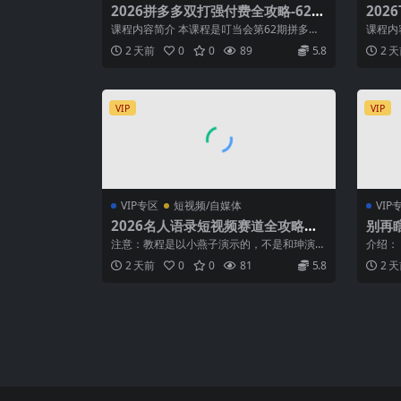
2026拼多多双打强付费全攻略-62
202
期；成本推广加托管双剑合璧，系统
广告分
课程内容简介 本课程是叮当会第62期拼多多
课程内容
讲解7种付费玩法优劣势与选择策略
平台
专题课程，系统讲解2026年最新推出的...
短剧出
2 天前
0
0
89
5.8
2 
VIP
VIP
VIP专区
短视频/自媒体
VIP
2026名人语录短视频赛道全攻略；
别再
从文案撰写到声音克隆部署，系统掌
赚20
注意：教程是以小燕子演示的，不是和珅演示
介绍：
握涨粉变现双赢制作技术
的。可以做和珅语录或者其他语录 声音克隆...
收益、
2 天前
0
0
81
5.8
2 
信...