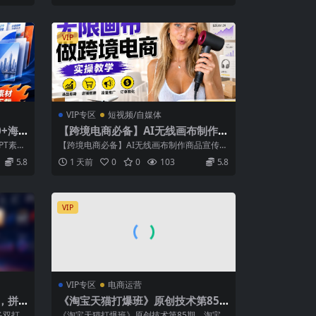
VIP
VIP专区
短视频/自媒体
0+海
【跨境电商必备】AI无线画布制作商
新，分
品宣传视频，四步搞定，无线画布工
PT素材
【跨境电商必备】AI无线画布制作商品宣传视
T网
作流，操作简单好上手
频，四步搞定，无线画布工作流，操作简单...
5.8
1 天前
0
0
103
5.8
VIP
VIP专区
电商运营
，拼
《淘宝天猫打爆班》原创技术第85
术，稳
期，淘宝从0到爆2.0，权重搭建、销
多双打
《淘宝天猫打爆班》原创技术第85期，淘宝