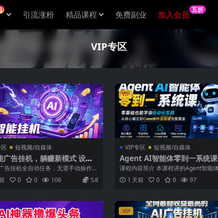
门
五折
引流涨粉
精品课程
免费副业
加入会员
VIP专区
VIP
专区
短视频/自媒体
VIP专区
短视频/自媒体
智能广告挂机，躺赚新模式 设备
Agent AI智能体零到一系统
运行，解放双手持续变现
基础也能学会自动化实战，从
能广告挂机全自动任务，无需手动操作、
课程内容简介 本课程讲的Agent智能体
念到Coze工作流搭建完整覆盖
脸、不用引流。设备挂机即可产生稳...
系统课，是一套专为零基础学员设计的.
天前
0
0
106
5.8
1 天前
0
0
97
VIP