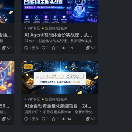
VIP专区
短视频/自媒体
告挂G
AI Agent智能体全阶实战课，从原
賺项目
理到实操，手把手搭建可自动运行的
项目，日
AI Agent智能体全阶实战课，从原理到实操，
AI Agent
.
手把手搭建可自动运行的AI Ag...
5.8
1 天前
0
0
119
5.8
VIP
VIP专区
短视频/自媒体
500
AI全自动黄金量化躺賺项目，24小
时自动运行，月入2W！
一键生
项目介绍： 项目稳定实操半年，全新AI量化
...
交易，单机日入几百，24小时自动运行！...
5.8
1 天前
0
0
94
5.8