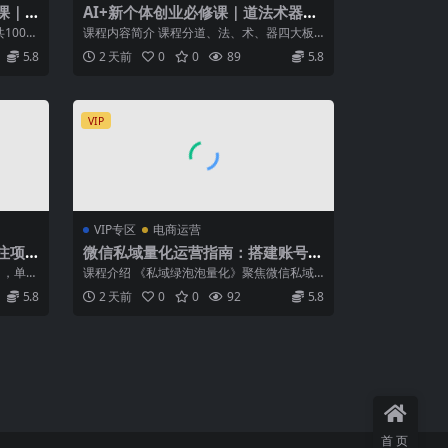
课｜
AI+新个体创业必修课｜道法术器｜
向，新
商业逻辑·小红书流量·AI智能体｜低
100分
课程内容简介 课程分道、法、术、器四大板
教学
成本打造个人变现小生意全套教学
...
块搭建新个体完整商业闭环。道拆解商业底
5.8
2 天前
0
0
89
5.8
层...
VIP
VIP专区
电商运营
标注项
微信私域量化运营指南：搭建账号基
日收益
建打造热号，脱敏风控规避运营各类
目，单账
课程介绍 《私域绿泡泡量化》聚焦微信私域
高危风险
规模化、安全化运营，围绕账号基建、热号
5.8
2 天前
0
0
92
5.8
养...
首页