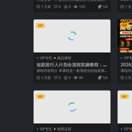
作、
文章介绍 你只有泡过的女人多了，才能真...
爆款内
1 天前
0
0
105
5.8
1 
VIP
VIP
VIP专区
精品课程
VIP
短剧发行人计划全流程实操教程；从
202
账号定位到选剧剪辑再到发布技巧，
款五
课程内容简介 本课程是一套系统化的短剧推
课程内
零基础也能快速上手出单
秒单
广“发行人计划”实操教程，专为零基础或初...
题课程，
2 天前
0
0
96
5.8
2 
VIP
VIP
VIP专区
电商运营
VIP