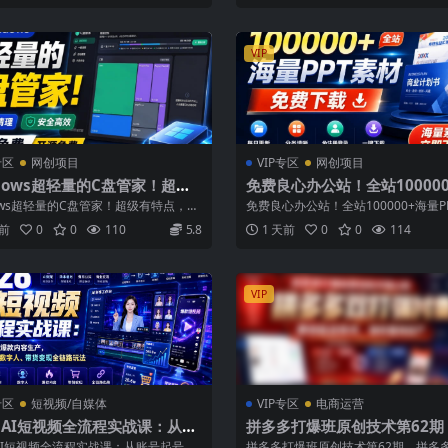
VIP
专区
网创项目
VIP专区
网创项目
dows超轻量的C盘管家！超级
免费良心办公站！全站10000
点，支持磁盘分析及清理提醒，
量PPT素材免费下载，每日更
dows超轻量的C盘管家！超级有特点，支
免费良心办公站！全站100000+海量P
大小体积，完全免费C盘管家
类清晰，免注册登录下载爱PP
分析及清理提醒，2M大小体积...
免费下载，每日更新，分类清晰，免...
天前
0
0
110
5.8
1 天前
0
0
114
VIP
专区
短视频/自媒体
VIP专区
电商运营
6 AI短视频全流程实战课：从账
拼多多打爆班原创技术第62期
号到爆款内容生产，掌握AI创
多多双打强付费，原创起店技
6 AI短视频全流程实战课：从账号起号到
拼多多打爆班原创技术第62期，拼多