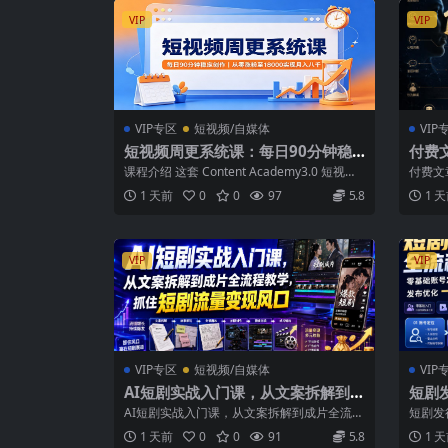
VIP
VIP
VIP专区
短视频/自媒体
VIP
短视频周更系统课：每日90分钟稳
付费
定创作，从零涨粉至18000实现月入
课程介绍 这套 Content Academy3.0 短视频
付费文
八千
课程搭建标准化周更创...
全文4
1 天前
0
0
97
5.8
1 
VIP
VIP
VIP专区
短视频/自媒体
VIP
AI短剧实战入门课，从文案拆解到成
短剧
片全流程教学，抓住短剧流量变现风
基础
AI短剧实战入门课，从文案拆解到成片全流程
短剧发
口
作、
教学，抓住短剧流量变现风口 课程介绍 ...
定位、
1 天前
0
0
91
5.8
1 
式...