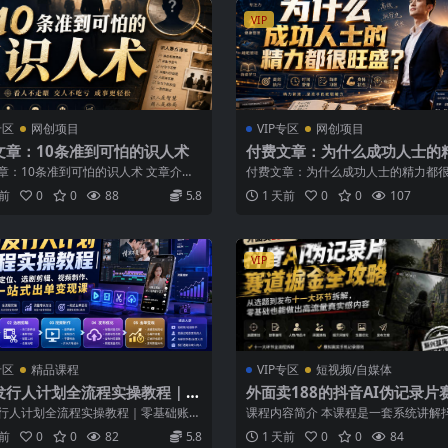
VIP
专区
网创项目
VIP专区
网创项目
文章：10条准到可怕的识人术
付费文章：为什么成功人士的
很旺盛？
章：10条准到可怕的识人术 文章介绍
付费文章：为什么成功人士的精力都
200字左右，出于某些原因，我...
文章介绍： 1.1不会被感情纠缠。 凡...
天前
0
0
88
5.8
1 天前
0
0
107
VIP
专区
精品课程
VIP专区
短视频/自媒体
发行人计划全流程实操教程｜零
外面卖188的抖音AI伪记录片
账号定位、选剧剪辑、视频制
金全攻略；从选题到发布十一
行人计划全流程实操教程｜零基础账号
课程内容简介 本课程是一套系统讲解抖
发布优化一站式出单变现课​
拆解，零基础也能做出高流量
选剧剪辑、视频制作、发布优化一站
伪记录片赛道从0到1完整操作流程的实战
天前
0
0
82
5.8
1 天前
0
0
84
内容