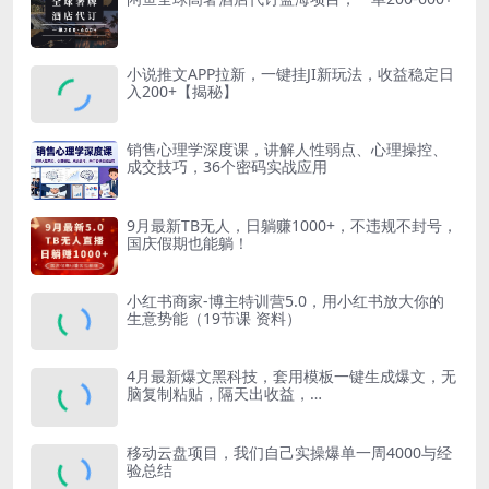
小说推文APP拉新，一键挂JI新玩法，收益稳定日
入200+【揭秘】
销售心理学深度课，讲解人性弱点、心理操控、
成交技巧，36个密码实战应用
9月最新TB无人，日躺赚1000+，不违规不封号，
国庆假期也能躺！
小红书商家-博主特训营5.0，用小红书放大你的
生意势能（19节课 资料）
4月最新爆文黑科技，套用模板一键生成爆文，无
脑复制粘贴，隔天出收益，…
移动云盘项目，我们自己实操爆单一周4000与经
验总结