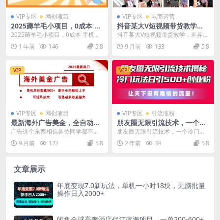
VIP专区
网创项目
VIP专区
电商运营
2025薅羊毛小项目，0成本 手
抖音某大V短视频带货教学，
机可做，几秒钟一单，收益无
差异化拍摄搭建，0基础也能
2025薅羊毛小项目，0成本 手机可
抖音某大V短视频带货教学，差异化
上限
玩转短视频带货
做，几分钟一单，收益无上限
拍摄搭建，0基础也能玩转短视频带
1 年前
146
5.8
9 月前
133
5.8
货 课程内容： ...
VIP
VIP
VIP专区
网创项目
VIP专区
引流涨粉
最新海外广告美金，全自动挂
朋友圈无限引流技术，一个冷
机，单机单日500+，可矩阵放
门玩法日引500+创业粉，让天
广告这个东西相信各位同学都不陌
朋友圈无限引流技术，一个冷门玩
大，新手小白轻松上手
下没有难搞的流量【揭秘】
生，只要有流量得地方就必定会有
法日引500+创业粉，让天下没有难
9 月前
122
5.8
2 年前
39
5.8
广告。但是你每看一次...
搞的流量【揭秘】...
文章展示
年底变现7.0新玩法，单机一小时18块，无脑批量
操作日入2000+
闲鱼全球高奢酒店代订蓝海项目，一单200-600+