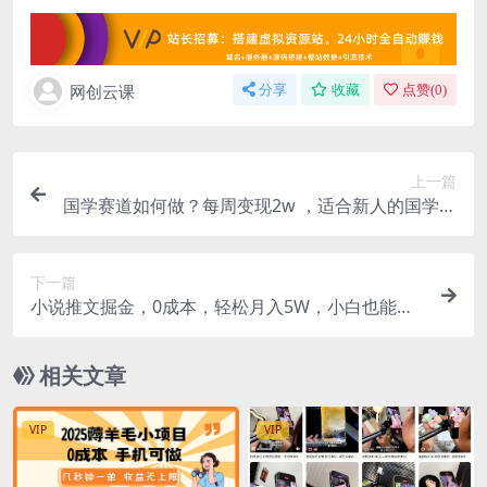
网创云课
分享
收藏
点赞(
0
)
上一篇
国学赛道如何做？每周变现2w ，适合新人的国学项
目，保姆式教学
下一篇
小说推文掘金，0成本，轻松月入5W，小白也能轻
松掌握！（教程 授权渠道）
相关文章
VIP
VIP