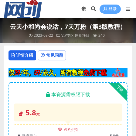
登录
云天小和尚会说话，7天万粉（第3版教程）
2023-08-22
VIP专区
网创项目
240
详情介绍
常见问题
下载
本资源需权限下载
5.8
元
VIP折扣
普通用户:
5.8元