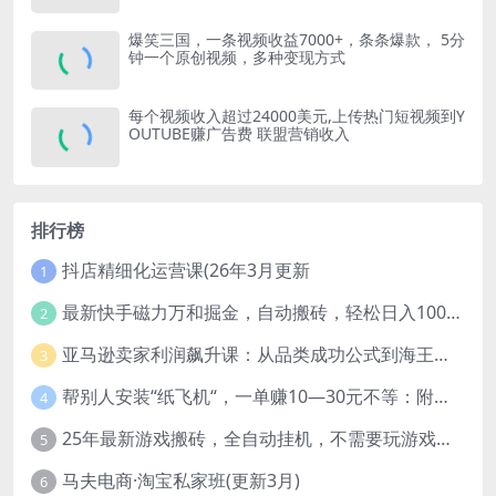
爆笑三国，一条视频收益7000+，条条爆款， 5分
钟一个原创视频，多种变现方式
每个视频收入超过24000美元,上传热门短视频到Y
OUTUBE赚广告费 联盟营销收入
排行榜
抖店精细化运营课(26年3月更新
1
最新快手磁力万和掘金，自动搬砖，轻松日入100-200，操作简单
2
亚马逊卖家利润飙升课：从品类成功公式到海王打法，让每个SKU都成爆款一路飙升(更新26年3月
3
帮别人安装“纸飞机“，一单赚10—30元不等：附：免费节点
4
25年最新游戏搬砖，全自动挂机，不需要玩游戏，单手机操作日入300+
5
马夫电商·淘宝私家班(更新3月)
6