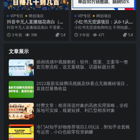
VIP专区
网创项目
VIP专区
网创项目
抖音半无人直播烟花表白（教
小红书无货源项目：从0-1从
程 视频模板素材）
开店到爆单 单店30万销售额
抖音半无人直播烟花表白 不需要出
小红书无货源电商特点 不用拍摄、
利润50%【5月更新】
境
不用露脸、不用买产品 不用营业执
3 年前
396
5.8
3 年前
471
5.8
照，一部手机即可...
文章展示
插画情感中视频教程：软件、图案、文案等一整
套完整流程，送文案模版、话题标题分类
2022最新实操腾讯视频及快看点无脑搬砖项目，
直接怼量撸收益
付费文章：相亲筛选对象的高效实用策略，全程
落地可实操，规避短择、利己型相亲对象
冷门AI知乎好物推荐项目2.0玩法，附知乎全套账
号运营，小白也能零投资躺赚