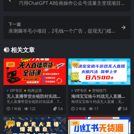
巧用ChatGPT AI绘画操作公众号流量主变现项目，
发布文章涨粉变现
下一篇
亲测薅羊毛小项目，2毛钱一个广告，提现无门槛！
一天50
相关文章
VIP
VIP
VIP专区
电商运营
VIP专区
营销技巧
无人直播带货全链防封实战
海绵宝宝格斗对战无人直播，
课，7天掌握高转化直播技
无脑玩法，简单上手，日入50
无人直播带货全链防封实战课，7天
海绵宝宝格斗对战无人直播，无脑
术，实现单场GMV破万可持续
0+【揭秘】
掌握高转化直播技术，实现单场GM
玩法，简单上手，日入500+【揭
1 年前
122
5.8
2 年前
17
5.8
模型
V破万可持续模型...
秘】 项目介绍： ...
VIP
VIP