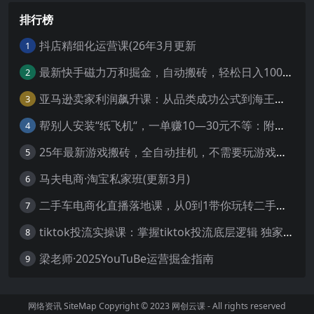
排行榜
抖店精细化运营课(26年3月更新
1
最新快手磁力万和掘金，自动搬砖，轻松日入100-200，操作简单
2
亚马逊卖家利润飙升课：从品类成功公式到海王打法，让每个SKU都成爆款一路飙升(更新26年3月
3
帮别人安装“纸飞机“，一单赚10—30元不等：附：免费节点
4
25年最新游戏搬砖，全自动挂机，不需要玩游戏，单手机操作日入300+
5
马夫电商·淘宝私家班(更新3月)
6
二手车电商化直播落地课，从0到1带你玩转二手车直播
7
tiktok投流实操课：掌握tiktok投流底层逻辑 独家TK投流玩法
8
梁老师·2025YouTuBe运营掘金指南
9
网络资讯
SiteMap
Copyright © 2023
网创云课
- All rights reserved