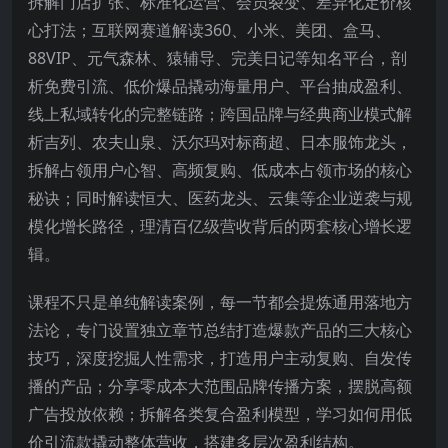
拆解门店扩张、标准化运营、会员裂变、差异化定价核
心打法；互联网赛道解读360、小米、美团、盒马、
88VIP、元气森林、猿辅导、完美日记等知名平台，剖
析免费引流、低价爆品撬动海量用户、平台抽成盈利、
线上私域转化的完整链路；跨国品牌与经典商业模式解
析吉列、农夫山泉、沃尔玛对标商超、日本服饰龙头，
拆解占领用户心智、高频复购、低成本占领市场的核心
秘诀；同时解读恒大、医药龙头、云集等企业逆袭与规
模化增长路径，理清百亿级营收背后的两套核心增长逻
辑。
课程不只是单纯解读案例，每一节都会提炼通用落地方
法论，专门设置独立章节总结打造爆款产品的三大核心
技巧，深度挖掘人性需求，打造用户主动复购、自发传
播的产品；分享零成本大范围品牌传播方案，摆脱高额
广告投放依赖；拆解各类复合盈利模型，学习如何用低
价引流款撬动整体营收，搭建多层次盈利结构。