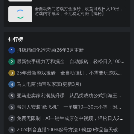
全自动热门游戏打金搬砖，收益可观日入10张，
游戏内零氪金，长期稳定可做【揭秘】
排行榜
抖店精细化运营课(26年3月更新
1
最新快手磁力万和掘金，自动搬砖，轻松日入100-200，操作简单
2
25年最新游戏搬砖，全自动挂机，不需要玩游戏，单手机操作日入300+
3
马夫电商·淘宝私家班(更新3月)
4
亚马逊卖家利润飙升课：从品类成功公式到海王打法，让每个SKU都成爆款一路飙升(更新26年3月
5
帮别人安装“纸飞机“，一单赚10—30元不等：附：免费节点
6
免费无限制，AI一键生成原创中视频，轻松日入2000+，超简单，可矩阵，…
7
2024抖音直播100%起号方法 0粉丝0作品当天破千人在线 多种变现方式
8