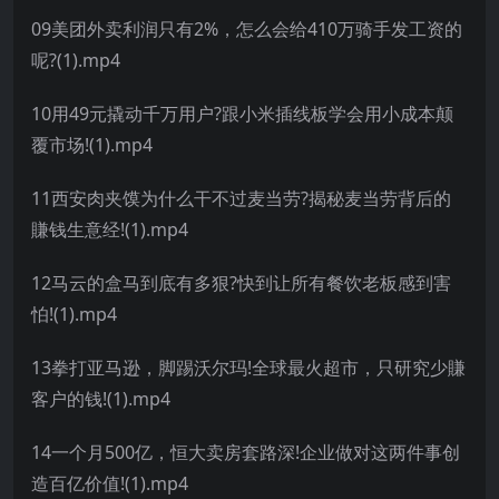
09美团外卖利润只有2%，怎么会给410万骑手发工资的
呢?(1).mp4
10用49元撬动千万用户?跟小米插线板学会用小成本颠
覆市场!(1).mp4
11西安肉夹馍为什么干不过麦当劳?揭秘麦当劳背后的
賺钱生意经!(1).mp4
12马云的盒马到底有多狠?快到让所有餐饮老板感到害
怕!(1).mp4
13拳打亚马逊，脚踢沃尔玛!全球最火超市，只研究少賺
客户的钱!(1).mp4
14一个月500亿，恒大卖房套路深!企业做对这两件事创
造百亿价值!(1).mp4