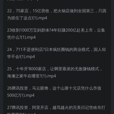
22，75家店，15亿营收，把火锅店做到全国第三，只因
为抓住了这点!(1).mp4
23收割1000万宝妈群体?4年狂賺200亿赴美上市，云集
凭什么?(1).mp4
24，711不是便利店?日本疯狂圈钱的商业模式，国人却
学不会!(1).mp4
25，十年开’8000家店，让啊里垂涎的无敌賺钱模式，
海澜之家牛在哪里?(1).mp4
26腾讯投资，马云眼馋，这个山寨十元店凭什么市值
500亿?(1).mp4
27腾讯投资，阿里开店，越骂越火的完美日记凭啥吊打