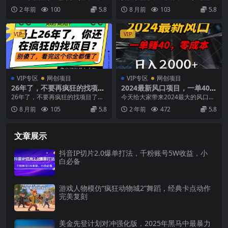
程，运营、推广提升能力的必
逻辑解析+核心操作教程，运营、推
新玩法 课程介绍： 你是不是开通了
2 年前
100
5.8
8 月前
103
5.8
学
广提升能力的必...
抖音小店，上架...
VIP
VIP
VIP专区
网创项目
VIP专区
网创项目
26年了，不要再疯狂的找项目
2024最新风口项目，一单40，
了，看完这个你也可以月入十
零成本，日入2000+，无脑操
26年了，不要再疯狂的找项目了，
今天给大家带来2024最大的风口项
个W【揭秘】
作
看完这个你也可以月入十个W【揭
目，通过以前的老项目升级过来
8 月前
105
5.8
2 年前
472
5.8
秘】 项目介绍： ...
的，每天5分钟，轻...
文章展示
抖音IP切片2.0爆单打法，千粉账号5W收益，小
白必备
游戏人物模仿“疯狂动物城2”舞蹈，经典卡点动作
完美复刻
美金先登计划对冲强化版，2025年黑马中最暴力