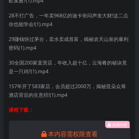
欧莱雅?(1).mp4
28不打广告，一年卖968亿的迪卡依闷声发大财!这二点
你也能学会!(1).mp4
29賺钱快过茅台，卖水卖成首富，揭秘农天山泉的暴利
密码(1).mp4
30全国200家直营店，年收入超十亿，云海肴的秘诀竟
是一只鸡?(1).mp4
157年开了583家店，会员超过2000万，揭秘亚朵众筹
酒店背后的生意经!(1).mp4
课程下载：
隐藏内容
本内容需权限查看