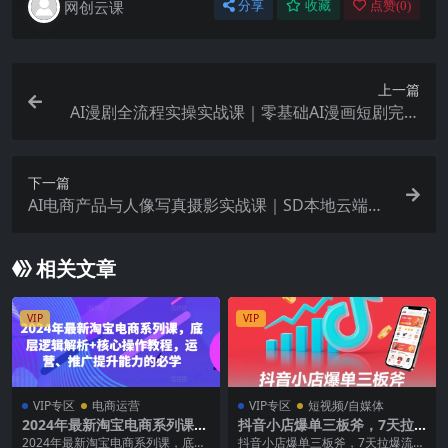
网创云课
分享
收藏
点赞(
0
)
上一篇
AI漫剧全流程实操实战课｜零基础AI漫画短剧完整
制作、脚本出图成片全链路落地教程
下一篇
AI电商产品与人像写真摄影实战课｜SD本地云端部
署、MJ全套操作、多品类商品商用出图、创意风格
人像AI绘图完整教程
相关文章
VIP
VIP
VIP专区
电商运营
VIP专区
短视频/自媒体
2024年最新淘宝电商系列课，
抖音小店爆单三板斧，7天拉
底层逻辑解析+核心操作教
爆流量新玩法
2024年最新淘宝电商系列课，底层
抖音小店爆单三板斧，7天拉爆流量