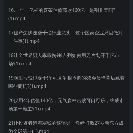
16,一年一亿杯的喜茶估值高达160亿，是割韭菜吗?
(1).mp4
17破产边缘逆袭千亿行业龙头，这个医药企业只因做对
一件事(1).mp4
18让全世界男人乖乖掏钱!吉列如何用刀片划开千亿市
场!(1).mp4
19啊里亏钱也要干!羊毛党争相抢购的88会员卡背后藏着
哪些商机?(1).mp4
20仅用4年估值140亿，元气森林击败可口可乐，终成市
场第一霸主!(1).mp4
21让投资者追着塞钱的猿辅导，凭啥打败27岁新东方成
为全球第一(1).mp4