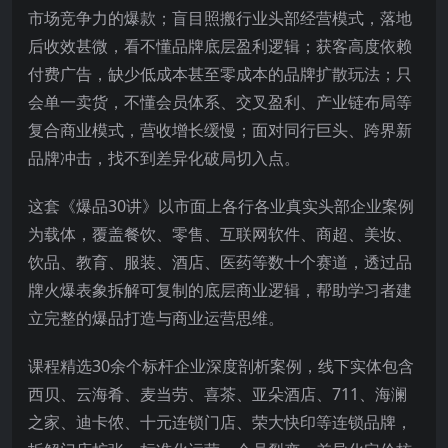
市场竞争力的爆款；盲目照搬行业头部经营模式，落地
后收效甚微，看不懂品牌底层盈利逻辑；获客高度依赖
付费广告，缺少低成本甚至零成本的品牌扩散玩法；只
会单一卖货，不懂会员体系、交叉盈利、产业链布局等
复合商业模式，营收增长缓慢；面对同行巨头、跨界新
品牌冲击，找不到差异化破局切入点。
这套《爆品30讲》以市面上各行各业真实头部企业案例
为载体，覆盖餐饮、零售、互联网软件、商超、美妆、
饮品、教育、服装、酒店、医药等数十个赛道，透过品
牌火爆表象拆解可复制的底层商业逻辑，帮助学习者建
立完整的爆品打造与商业运营思维。
课程精选30余个标杆企业深度剖析案例，线下实体包含
西贝、云海肴、麦当劳、喜茶、亚朵酒店、711、海澜
之家、迪卡侬、十元连锁门店、荣大快印等连锁品牌，