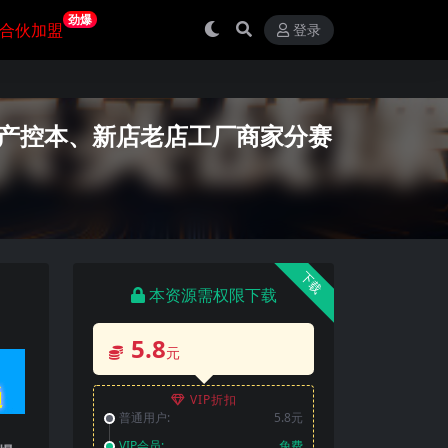
劲爆
合伙加盟
登录
投产控本、新店老店工厂商家分赛
下载
本资源需权限下载
5.8
元
VIP折扣
普通用户:
5.8元
VIP会员:
免费