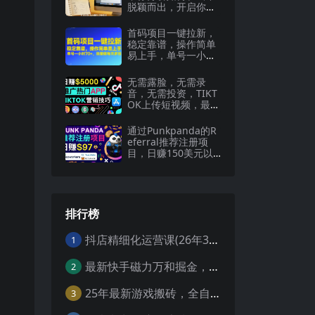
脱颖而出，开启你的
职业创作之路
首码项目一键拉新，
稳定靠谱，操作简单
易上手，单号一小时
70+，批量做每天多
张【揭秘】
无需露脸，无需录
音，无需投资，TIKT
OK上传短视频，最高
日入5000美元
通过Punkpanda的R
eferral推荐注册项
目，日赚150美元以
上，操作教程
排行榜
抖店精细化运营课(26年3月更新
1
最新快手磁力万和掘金，自动搬砖，轻松日入100-200，操作简单
2
25年最新游戏搬砖，全自动挂机，不需要玩游戏，单手机操作日入300+
3