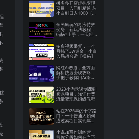
拼多多开店虚拟变现
项目：入门到精通 从
小白到日入1000（完
品
整版）4月10更新
全民疯玩的毒液特效
库
变身，新玩法教程，
击
0基础上手，一天轻
松赚500+
不
多多视频带货，一个
月搞了3w佣金，小白
入局超合适【揭秘】
法
网红Ai赛道，全方面
率
解析快速变现攻略，
手把手教你用Ai绘画
实现月入过万
2023小淘录课制课到
优
卖课项目，知识付费
流量变现保姆级教程
系
站在2026年的十字路
口：一个普通人如何
通过卖项目实现年入
投
200万
小说加写作训练营，
统
带你分析如何在当下