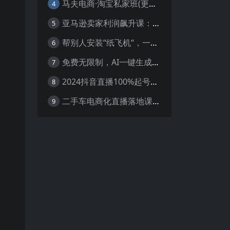
马夫电商·淘宝私家班(更新3月)
4
亚马逊卖家利润飙升课：从品类成功公式到海王打法，让每个SKU都成爆款一路飙升(更新26年3月
5
帮别人安装“纸飞机“，一单赚10—30元不等：附：免费节点
6
免费无限制，AI一键生成原创中视频，轻松日入2000+，超简单，可矩阵，…
7
2024抖音直播100%起号方法 0粉丝0作品当天破千人在线 多种变现方式
8
二手车电商化直播落地课，从0到1带你玩转二手车直播
9