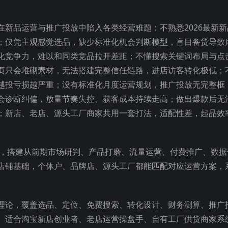
新品运营与推广投放中陷入各类经营难题：不熟悉2026最新新
；仅凭主观感觉选品，缺少标准化机会判断模型，盲目备货导致
化竞争力，难以和同类竞品拉开差距；不懂搜索关键词布局与点
页只会堆砌素材，无法搭建完整信任链路，进店访客转化极低；
越投亏损越严重；没有标准化月度运营规划，推广投放无完整框
会诊断纠偏，放量节奏失控、获客成本持续走高；做出爆款后无
；新店、老店、源头工厂商家共用一套打法，适配性差，起品效
制，搭建从前期市场研判、产品打磨、流量运营、付费推广、数据
店铺基础，个体户、品牌店、源头工厂都能匹配对应运营方案，
理论，覆盖选品、定位、免费搜索、转化设计、财务测算、推广
。适合淘宝新店创业者、老店运营操盘手、自有工厂供货商家系