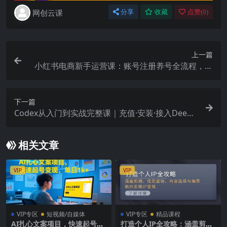
网创云课
分享
收藏
点赞(
0
)
上一篇
小红书电商新手运营课：账号注册养号全流程，类
目选品铺货文案制作落地教程
下一篇
Codex从入门到实战完整课｜充值·安装·接入DeepS
eek，记忆·插件·Skill·CLI·MCP全拆解
相关文章
VIP
VIP
VIP专区
短视频/自媒体
VIP专区
精品课程
AI扎心文案项目，快速起号变
打造个人IP全攻略：涵盖剪