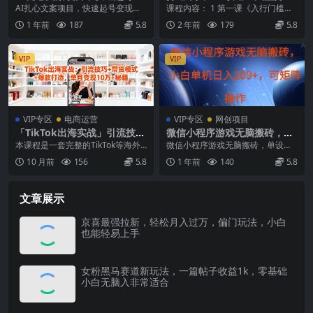
现，单日1k+
辑、视觉营销、内容选择与编
AI扎心文案项目，快速起号变现，
课程内容： 1 第一课《入行门槛》
导，助你实现IP变现
单日1k+ 项目介绍： 这类视频的受
2 第二课《商业IP操盘手高收入职
1 年前
187
5.8
2 年前
179
5.8
众群体非常的...
业发展认知...
VIP
VIP
VIP专区
电商运营
VIP专区
网创项目
「TikTok出海实战」引流技巧
微信小程序游戏无脑搬砖，单
+带货模式+爆款打造，单月变
设备日入2张+，可矩阵操作
本课程是一套完整的TikTok等海外
微信小程序游戏无脑搬砖，单设备
现10万+秘籍
短视频平台实战指南，系统性地讲
日入2张+，可矩阵操作 这个小游戏
10 月前
156
5.8
1 年前
140
5.8
解了如何从零开...
绝大部分人都还不...
文章展示
京喜最强拉新，轻松月入过万，偏门玩法，小白
也能轻易上手
女粉黑马赛道新玩法，一篇帖子收益1k，零基础
小白无脑入非常适合