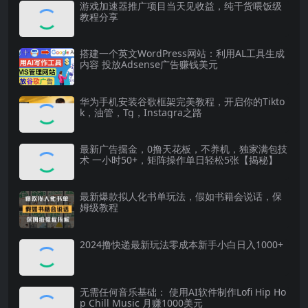
游戏加速器推广项目当天见收益，纯干货喂饭级
教程分享
搭建一个英文WordPress网站：利用AL工具生成
内容 投放Adsense广告赚钱美元
华为手机安装谷歌框架完美教程，开启你的Tikto
k，油管，Tg，Instagra之路
最新广告掘金，0撸天花板，不养机，独家满包技
术 一小时50+，矩阵操作单日轻松5张【揭秘】
最新爆款拟人化书单玩法，假如书籍会说话，保
姆级教程
2024撸快递最新玩法零成本新手小白日入1000+
无需任何音乐基础： 使用AI软件制作Lofi Hip Ho
p Chill Music 月赚1000美元