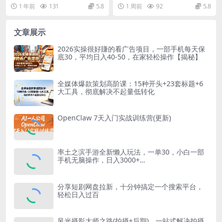
手后一天搞顿饭钱不是问题
新修复驱动问题，就是这么简
留率，高转化率，上手后一天搞顿
驱动更新软件。检测硬件驱动更...
1 年前
131
5.8
1 周前
92
5.8
单！
饭钱不是问题...
文章展示
2026实操很好賺的看广告项目，一部手机每天保
底30，平均日入40-50，在家轻松操作【揭秘】
全媒体爆款策划高阶课：15种开头+23套标题+6
大工具，彻底解决不起量低转化
OpenClaw 7天入门实战训练营(更新)
率土之滨手游全新懒人玩法，一单30，小白一部
手机无脑操作，日入3000+…
分享短剧网盘拉新，十分钟搞定一个搜索平台，
轻松日入过百
风光摄影大师之路(拍摄+后期)，一站式解决拍摄