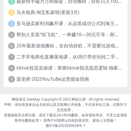
最新快手磁力万和掘金，自动搬砖，轻松日入100-200，操作简单
2
马夫电商·淘宝私家班(更新3月)
3
亚马逊卖家利润飙升课：从品类成功公式到海王打法，让每个SKU都成爆款一路飙升(更新26年3月
4
帮别人安装“纸飞机“，一单赚10—30元不等：附：免费节点
5
25年最新游戏搬砖，全自动挂机，不需要玩游戏，单手机操作日入300+
6
二手车电商化直播落地课，从0到1带你玩转二手车直播
7
tiktok投流实操课：掌握tiktok投流底层逻辑 独家TK投流玩法
8
梁老师·2025YouTuBe运营掘金指南
9
网络资讯
SiteMap
Copyright © 2023
网创云课
- All rights reserved
声明：本站资源来自会员发布以及互联网公开收集，不代表本站立场，仅限学习
交流使用，
请遵循相关法律法规，请在下载后24小时内删除。如有侵权争议、不妥之处请联
系本站删除处理！ 请用户仔细辨认内容的真实性，避免上当受骗！
冀ICP备2023039628号-1