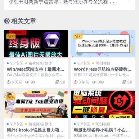
小红书电商新手运营课：账号注册养号全流程，类
目选品铺货文案制作落地教程
相关文章
VIP
VIP
VIP专区
短视频/自媒体
VIP专区
网创项目
Win/Mac双端支持！最新永久
WordPress导航站点搭建教
终身版，支持老照片修复，图
程，快速获取流量1000 （源
Win/Mac双端支持！最新永久终身
课程中主讲如何搭建出一个站长目
片变清晰无损放大工具，Aiart
码 教程）
版，支持老照片修复，图片变清晰
录导航网站，这一类网站流量来的
6 天前
99
5.8
3 年前
389
5.8
y Image Enhancer
无损放大工具，...
非常快 主要功能就是...
VIP
VIP
VIP专区
短视频/自媒体
VIP专区
网创项目
海外tiktok小说推文暴力项
电脑出现各种小毛病？小白必
目，高停留率，高转化率，上
备电脑驱动修复工具，一键更
海外tiktok小说推文暴力项目，高停
IObit Driver Booster，全球专业级