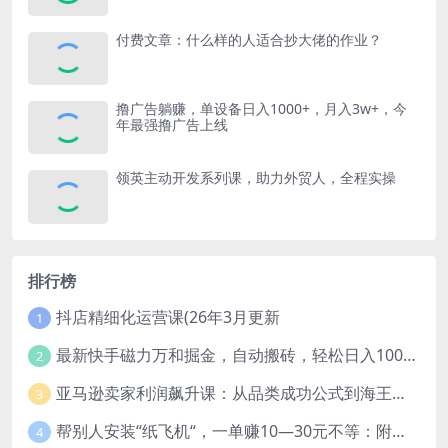
付费文章：什么样的人适合抄大佬的作业？
撸广告躺赚，单设备日入1000+，月入3w+，今
年最强撸广告上线
领英主动开发系列课，助力外贸人，全程实操
排行榜
抖店精细化运营课(26年3月更新
1
最新快手磁力万和掘金，自动搬砖，轻松日入100-200，操作简单
2
亚马逊卖家利润飙升课：从品类成功公式到海王打法，让每个SKU都成爆款一路飙升(更新26年3月
3
帮别人安装“纸飞机“，一单赚10—30元不等：附：免费节点
4