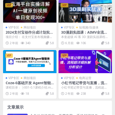
VIP
VIP
VIP专区
网创项目
VIP专区
短视频/自媒体
2024支付宝创作分成计划实操
3D漫剧实战课：AIMV全流程
详解，AI一键原创视频，单日
制作，获奖作品拆解，零基础
项目介绍： 在支付宝发布视频赚播
本套超级 AI 客 3D 漫剧实战课程，
变现300+
也能学
放收益，蓝海平台，竞争小，平台
专注 AI 驱动的 3D 漫剧 AIMV...
2 年前
340
5.8
6 月前
106
5.8
流量扶持，播放就有...
VIP
VIP
VIP专区
网创项目
VIP专区
电商运营
Coze-0基础开发 Agent智能
小红书笔记带货与直播，流程
体教程：不需要懂编程，做属
超详细拆解分析设计
课程目录： ├001-0.1课程介绍.mp
小红书笔记带货与直播，流程超详
于自己的对话机器人
4 ├002-1.1主页对话框.mp4...
细拆解分析设计 课程内容： 001.为
2 年前
18
5.8
2 年前
238
5.8
什么要做小红...
文章展示