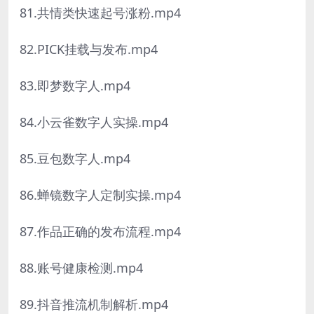
81.共情类快速起号涨粉.mp4
82.PICK挂载与发布.mp4
83.即梦数字人.mp4
84.小云雀数字人实操.mp4
85.豆包数字人.mp4
86.蝉镜数字人定制实操.mp4
87.作品正确的发布流程.mp4
88.账号健康检测.mp4
89.抖音推流机制解析.mp4