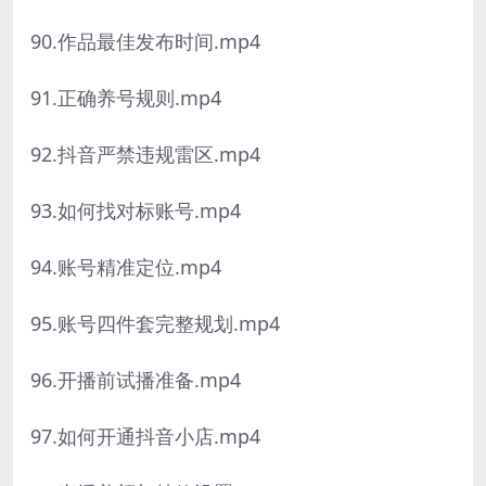
90.作品最佳发布时间.mp4
91.正确养号规则.mp4
92.抖音严禁违规雷区.mp4
93.如何找对标账号.mp4
94.账号精准定位.mp4
95.账号四件套完整规划.mp4
96.开播前试播准备.mp4
97.如何开通抖音小店.mp4