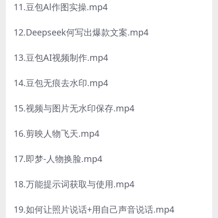
11.豆包Al作图实操.mp4
12.Deepseek何写出爆款文案.mp4
13.豆包AI视频制作.mp4
14.豆包无痕去水印.mp4
15.视频与图片无水印保存.mp4
16.剪映人物飞天.mp4
17.即梦-人物换脸.mp4
18.万能提示词获取与使用.mp4
19.如何让照片说话+用自己声音说话.mp4