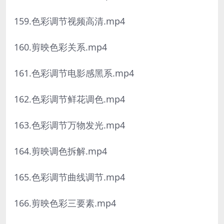
159.色彩调节视频高清.mp4
160.剪映色彩关系.mp4
161.色彩调节电影感黑系.mp4
162.色彩调节鲜花调色.mp4
163.色彩调节万物发光.mp4
164.剪映调色拆解.mp4
165.色彩调节曲线调节.mp4
166.剪映色彩三要素.mp4