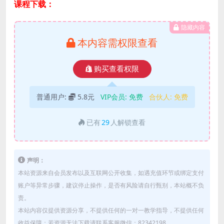
课程下载：
隐藏内容
本内容需权限查看
购买查看权限
普通用户:
5.8元
VIP会员:
免费
合伙人:
免费
已有
29
人解锁查看
声明：
本站资源来自会员发布以及互联网公开收集，如遇充值环节或绑定支付
账户等异常步骤，建议停止操作，是否有风险请自行甄别，本站概不负
责。
本站内容仅提供资源分享，不提供任何的一对一教学指导，不提供任何
收益保障；若资源无法下载请联系客服微信：82342198