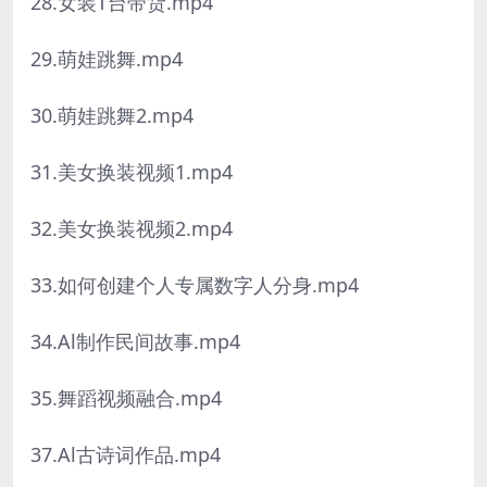
28.女装T台带货.mp4
29.萌娃跳舞.mp4
30.萌娃跳舞2.mp4
31.美女换装视频1.mp4
32.美女换装视频2.mp4
33.如何创建个人专属数字人分身.mp4
34.Al制作民间故事.mp4
35.舞蹈视频融合.mp4
37.Al古诗词作品.mp4