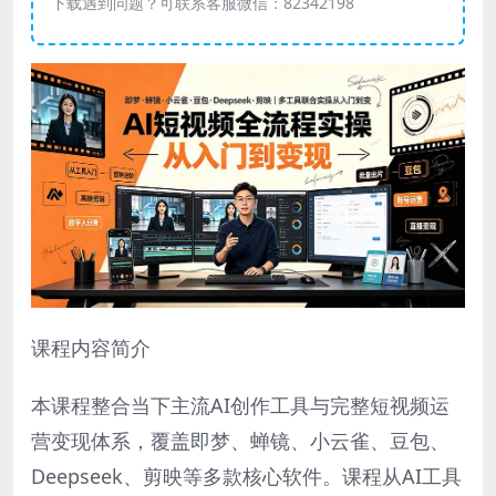
下载遇到问题？可联系客服微信：82342198
课程内容简介
本课程整合当下主流AI创作工具与完整短视频运
营变现体系，覆盖即梦、蝉镜、小云雀、豆包、
Deepseek、剪映等多款核心软件。课程从AI工具