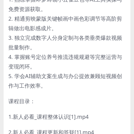
免费资源获取。
2. 精通剪映蒙版关键帧画中画色彩调节等高阶剪
辑做出电影感成片。
3. 独立完成数字人分身定制与各类垂类爆款视频
批量制作。
4. 掌握账号定位养号推流违规规避等完整运营与
变现闭环。
5. 学会AI辅助文案生成与办公提效兼顾短视频创
作与工作效率。
课程目录：
1.新人必看_课程整体认识[1].mp4
2.新人必看_课程更新和答疑[1].mp4