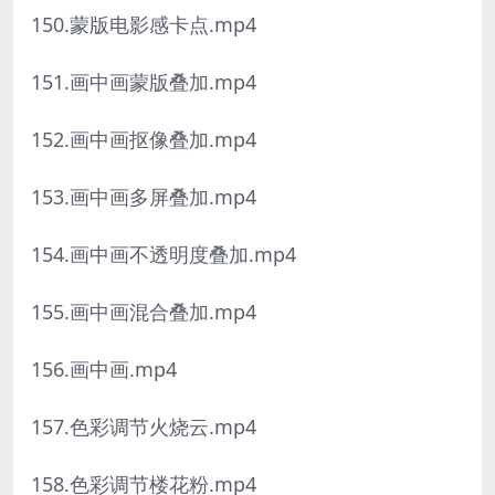
150.蒙版电影感卡点.mp4
151.画中画蒙版叠加.mp4
152.画中画抠像叠加.mp4
153.画中画多屏叠加.mp4
154.画中画不透明度叠加.mp4
155.画中画混合叠加.mp4
156.画中画.mp4
157.色彩调节火烧云.mp4
158.色彩调节楼花粉.mp4