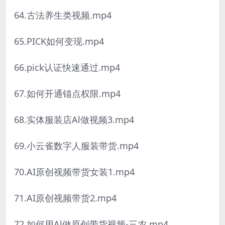
64.古法养生类视频.mp4
65.PICK如何变现.mp4
66.pick认证快速通过.mp4
67.如何开通锚点权限.mp4
68.实体服装店Al做视频3.mp4
69.小云雀数字人服装带货.mp4
70.AI原创视频带货女装1.mp4
71.AI原创视频带货2.mp4
72.如何用Al做原创带货视频-三农.mp4