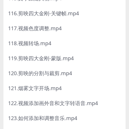
116.剪映四大金刚-关键帧.mp4
117.视频色度调整.mp4
118.视频转场.mp4
119.剪映四大金刚-蒙版.mp4
120.剪映的分割与裁剪.mp4
121.烟雾文字开场.mp4
122.视频添加画外音和文字转语音.mp4
123.如何添加和调整音乐.mp4