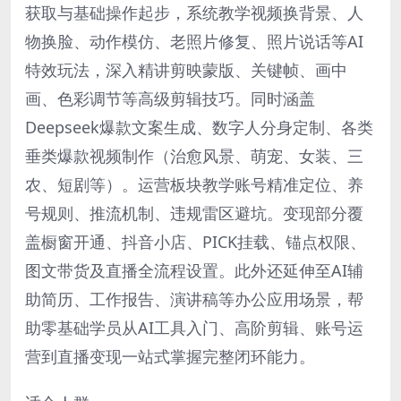
获取与基础操作起步，系统教学视频换背景、人
物换脸、动作模仿、老照片修复、照片说话等AI
特效玩法，深入精讲剪映蒙版、关键帧、画中
画、色彩调节等高级剪辑技巧。同时涵盖
Deepseek爆款文案生成、数字人分身定制、各类
垂类爆款视频制作（治愈风景、萌宠、女装、三
农、短剧等）。运营板块教学账号精准定位、养
号规则、推流机制、违规雷区避坑。变现部分覆
盖橱窗开通、抖音小店、PICK挂载、锚点权限、
图文带货及直播全流程设置。此外还延伸至AI辅
助简历、工作报告、演讲稿等办公应用场景，帮
助零基础学员从AI工具入门、高阶剪辑、账号运
营到直播变现一站式掌握完整闭环能力。