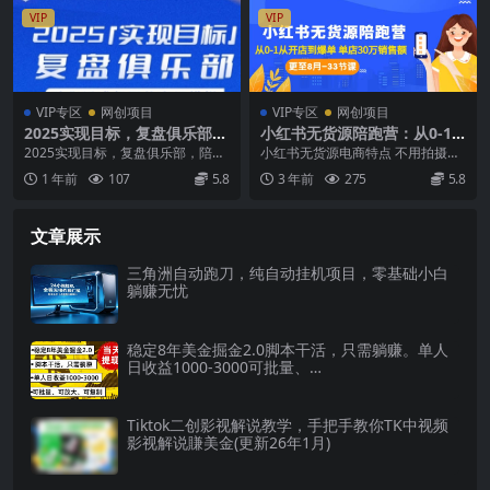
VIP
VIP
VIP专区
网创项目
VIP专区
网创项目
2025实现目标，复盘俱乐部，
小红书无货源陪跑营：从0-1
陪你活成想要的幸福模样
从开店到爆单 单店30万销售额
2025实现目标，复盘俱乐部，陪你
小红书无货源电商特点 不用拍摄、
（更至8月-33节课）
活成想要的幸福模样 课程介绍： 课
不用露脸、不用买产品 不用营业执
1 年前
107
5.8
3 年前
275
5.8
程从深度复盘...
照，一部手机即可...
文章展示
三角洲自动跑刀，纯自动挂机项目，零基础小白
躺赚无忧
稳定8年美金掘金2.0脚本干活，只需躺赚。单人
日收益1000-3000可批量、…
Tiktok二创影视解说教学，手把手教你TK中视频
影视解说賺美金(更新26年1月)