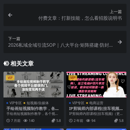
上一篇
付费文章：打新技能，怎么看招股说明书
下一篇
2026私域全域引流SOP｜八大平台·矩阵搭建·防封
攻略，十行业专属话术流程精准获客变现全课
相关文章
VIP
VIP
VIP专区
短视频/自媒体
VIP专区
电商运营
手绘画短视频制作教学，各个
IP剪辑师内部课程(挂车视频)
视频平台都很热门，涨粉变现
(更新09月)，张兰电商IP切片
手绘画短视频制作教学，各个视频
IP剪辑师内部课程(挂车视频)（更新
两不误
带货培训，教你如何制造一条
平台都很热门，涨粉变现两不误 项
09月），张兰电商IP切片带货培
7 月前
140
5.8
2 年前
94
5.8
爆款带货视频
目介绍： 啥是手绘...
训，教你如何...