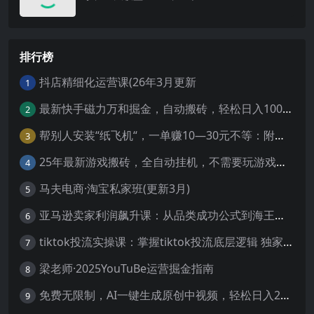
排行榜
抖店精细化运营课(26年3月更新
1
最新快手磁力万和掘金，自动搬砖，轻松日入100-200，操作简单
2
帮别人安装“纸飞机“，一单赚10—30元不等：附：免费节点
3
25年最新游戏搬砖，全自动挂机，不需要玩游戏，单手机操作日入300+
4
马夫电商·淘宝私家班(更新3月)
5
亚马逊卖家利润飙升课：从品类成功公式到海王打法，让每个SKU都成爆款一路飙升(更新26年3月
6
tiktok投流实操课：掌握tiktok投流底层逻辑 独家TK投流玩法
7
梁老师·2025YouTuBe运营掘金指南
8
免费无限制，AI一键生成原创中视频，轻松日入2000+，超简单，可矩阵，…
9