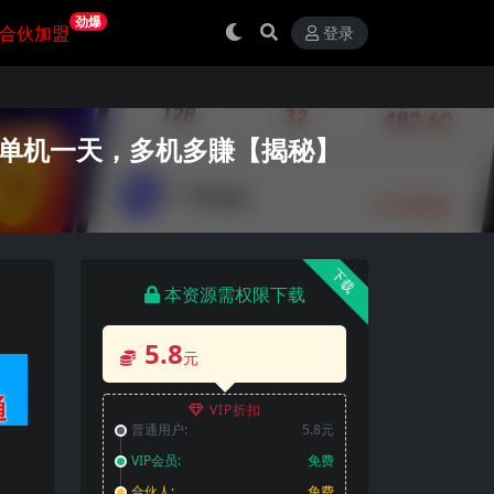
劲爆
合伙加盟
登录
0单机一天，多机多賺【揭秘】
下载
本资源需权限下载
5.8
元
VIP折扣
普通用户:
5.8元
VIP会员:
免费
合伙人:
免费