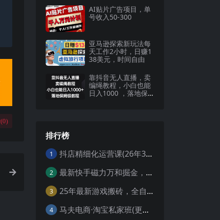
AI贴片广告项目，单
号收入50-300
亚马逊探索新玩法每
天工作2小时，日赚1
38美元，时间自由
靠抖音无人直播，卖
编绳教程，小白也能
日入1000 ，落地保
姆级教程
(
0
)
排行榜
抖店精细化运营课(26年3月更新
1
最新快手磁力万和掘金，自动搬砖，轻松日入100-200，操作简单
2
25年最新游戏搬砖，全自动挂机，不需要玩游戏，单手机操作日入300+
3
马夫电商·淘宝私家班(更新3月)
4