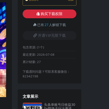
购买下载权限
已有
27
人解锁下载
开通VIP无限下载
包含资源:
(1个)
最近更新:
2026-07-08
累计销量:
27
下载遇到问题？可联系客服微信：
82342198
文章展示
头条单账号日收益30
0+野路子玩法赛道，