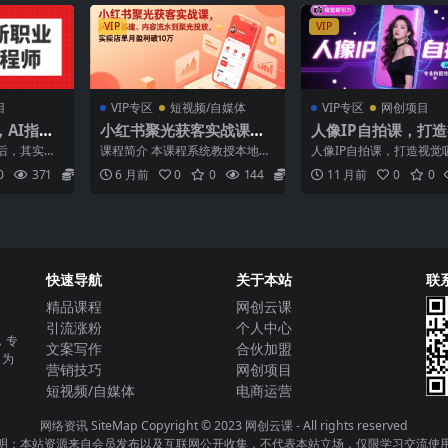
VIP
VIP
目
VIP专区
短视频/自媒体
VIP专区
网创项目
AI指令
小红书聚光获客实战课，
人像IP自拍课，打
从账号基建、内容流水到
吸引力【完结】
后，其实有
课程简介 本课程系统教授本地商
人像IP自拍课，打造视觉
聚光投放，实体店单月盈
分人还不知
家如何通过小红书聚光广告实现
【完结】 课程内容： 1
0
371
5.8
6 月前
0
0
144
5.8
11 月前
0
0
..
高效获客。内容涵盖从账...
搞反，打好基础才能...
利破10万
快速导航
关于本站
联
精品课程
网创云课
引流涨粉
个人中心
，专
文案写作
合伙加盟
，为
营销技巧
网创项目
短视频/自媒体
电商运营
网络资讯
SiteMap
Copyright © 2023
网创云课
- All rights reserved
明：本站资源来自会员发布以及互联网公开收集，不代表本站立场，仅限学习交流使