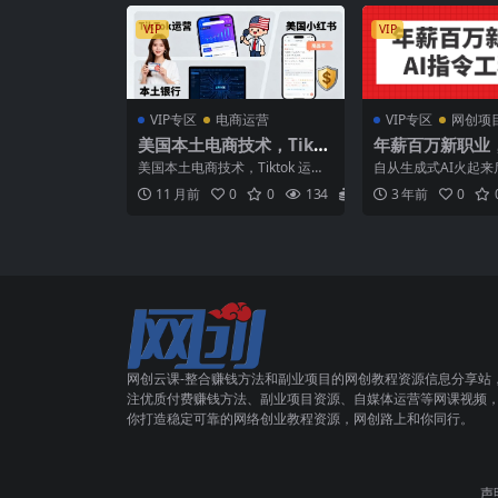
VIP
VIP
VIP专区
电商运营
VIP专区
网创项
美国本土电商技术，Tikto
年薪百万新职业，
k 运营篇+美国小红书篇
工程师
美国本土电商技术，Tiktok 运营
自从生成式AI火起来
+本土银行篇
篇+美国小红书篇+本土银行篇 课
一个即将爆火但大部
11 月前
0
0
134
5.8
3 年前
0
程内容： T...
道的职业诞生了：AI指.
网创云课-整合赚钱方法和副业项目的网创教程资源信息分享站
注优质付费赚钱方法、副业项目资源、自媒体运营等网课视频
你打造稳定可靠的网络创业教程资源，网创路上和你同行。
声