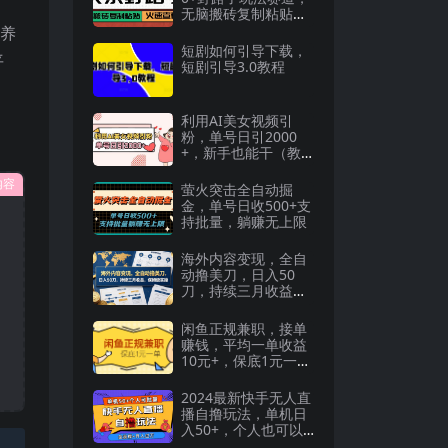
无脑搬砖复制粘贴，
保姆级教程
要养
短剧如何引导下载，
平
短剧引导3.0教程
利用AI美女视频引
粉，单号日引2000
+，新手也能干（教
程+软件）
内容
萤火突击全自动掘
金，单号日收500+支
持批量，躺赚无上限
海外内容变现，全自
动撸美刀，日入50
刀，持续三月收益，
保姆级实操【揭秘】
闲鱼正规兼职，接单
赚钱，平均一单收益
10元+，保底1元一
单。
2024最新快手无人直
播自撸玩法，单机日
入50+，个人也可以
批量操作月入过万