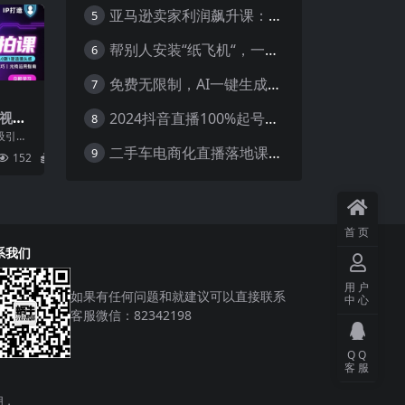
亚马逊卖家利润飙升课：从品类成功公式到海王打法，让每个SKU都成爆款一路飙升(更新26年3月
5
帮别人安装“纸飞机“，一单赚10—30元不等：附：免费节点
6
免费无限制，AI一键生成原创中视频，轻松日入2000+，超简单，可矩阵，…
7
2024抖音直播100%起号方法 0粉丝0作品当天破千人在线 多种变现方式
造视觉
8
吸引力
、顺序别
二手车电商化直播落地课，从0到1带你玩转二手车直播
9
152
5.8
首页
系我们
用户
如果有任何问题和就建议可以直接联系
中心
客服微信：82342198
QQ
客服
用，