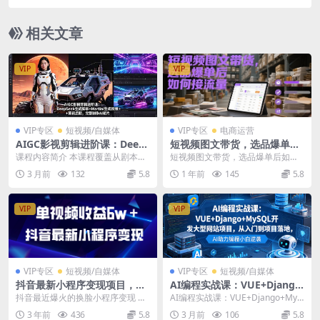
理插件联动商业落地，无需代码掌握AI自动化
相关文章
VIP
VIP
VIP专区
短视频/自媒体
VIP专区
电商运营
AIGC影视剪辑进阶课：Deep
短视频图文带货，选品爆单后
Seek生成脚本+Martini生成
如何接流量
课程内容简介 本课程覆盖从剧本分
短视频图文带货，选品爆单后如何
视频+剪辑后期，完整制作AI
镜到成片输出的完整影视制作链
接流量 课程内容： 复盘账号 如何
3 月前
132
5.8
1 年前
145
5.8
短片
路。内容包括：用De...
选品 账号不是一...
VIP
VIP
VIP专区
短视频/自媒体
VIP专区
短视频/自媒体
抖音最新小程序变现项目，单
AI编程实战课：VUE+Django
视频收益6w＋
+MySQL开发大型网站项目，
抖音最近爆火的换脸小程序变现 这
AI编程实战课：VUE+Django+MyS
从入门到项目落地，AI助力编
个赛道非常适合新手小白，不用会
QL开发大型网站项目，从入门到项
3 年前
436
5.8
3 月前
106
5.8
程小白逆袭
剪辑，一键生成作品...
目落...