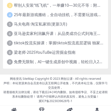
帮别人安装“纸飞机“，一单赚10—30元不等：附：免费节点
3
25年最新游戏搬砖，全自动挂机，不需要玩游戏，单手机操作日入300+
4
马夫电商·淘宝私家班(更新3月)
5
亚马逊卖家利润飙升课：从品类成功公式到海王打法，让每个SKU都成爆款一路飙升(更新26年3月
6
tiktok投流实操课：掌握tiktok投流底层逻辑 独家TK投流玩法
7
梁老师·2025YouTuBe运营掘金指南
8
免费无限制，AI一键生成原创中视频，轻松日入2000+，超简单，可矩阵，…
9
网络资讯
SiteMap
Copyright © 2023
网创云课
- All rights reserved
声明：本站资源来自会员发布以及互联网公开收集，不代表本站立场，仅限学习
交流使用，
请遵循相关法律法规，请在下载后24小时内删除。如有侵权争议、不妥之处请联
系本站删除处理！ 请用户仔细辨认内容的真实性，避免上当受骗！
冀ICP备2023039628号-1