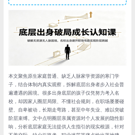
本文聚焦原生家庭普通、缺乏人脉家学资源的寒门学
子，结合体制内真实观察，拆解底层出身者步入社会普
遍遭遇的困境。很多出身底层的孩子仅凭努力考入名
校，却因家人圈层局限、不懂社会规则，在职场屡屡碰
壁、自卑被动，长期走弯路，甚至中年失业、难以突破
阶层束缚。文中点明圈层亲属资源对个人发展的隐性影
响，分析底层家庭无法提供人生指引的现实根源，针对
不善交际、缺少引路者、职业迷茫等痛点给出落地建