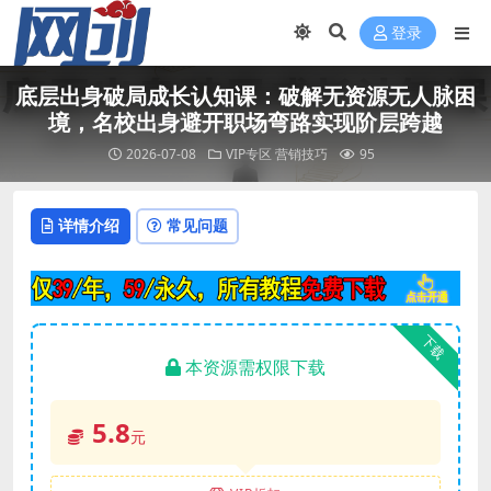
登录
底层出身破局成长认知课：破解无资源无人脉困
境，名校出身避开职场弯路实现阶层跨越
2026-07-08
VIP专区
营销技巧
95
详情介绍
常见问题
下载
本资源需权限下载
5.8
元