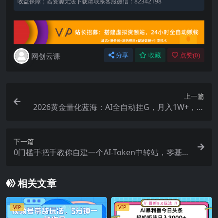
收益保障；若资源无法下载请联系客服微信：82342198
网创云课
分享
收藏
点赞(
0
)
上一篇
2026黄金量化蓝海：AI全自动挂G，月入1W+，可
放大！【揭秘】
下一篇
0门槛手把手教你自建一个AI-Token中转站，零基
础也能看懂，保姆级教程
相关文章
VIP
VIP