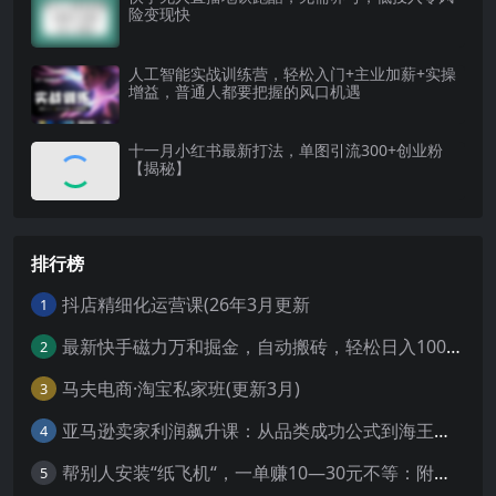
险变现快
人工智能实战训练营，​轻松入门+主业加薪+实操
增益，​普通人都要把握的风口机遇
十一月小红书最新打法，单图引流300+创业粉
【揭秘】
排行榜
抖店精细化运营课(26年3月更新
1
最新快手磁力万和掘金，自动搬砖，轻松日入100-200，操作简单
2
马夫电商·淘宝私家班(更新3月)
3
亚马逊卖家利润飙升课：从品类成功公式到海王打法，让每个SKU都成爆款一路飙升(更新26年3月
4
帮别人安装“纸飞机“，一单赚10—30元不等：附：免费节点
5