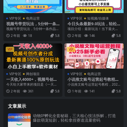
VIP专区
电商运营
VIP专区
短视频/自媒体
视频号带货玩法，5分钟一条
今日头条最新9.0玩法，轻松矩
作品，入门简单，快速出单
阵日入2000+
视频号带货玩法，5分钟一条作品，
项目介绍：最新玩法！当下最火！
【揭秘】
入门简单，快速出单【揭秘】 介
简单零成本！0粉丝照样有收益，复
2 年前
18
5.8
2 年前
146
5.8
绍： 在视频号上一...
制粘贴即可，不需要...
VIP
VIP
VIP专区
网创项目
VIP专区
电商运营
一天收入4000+，视频号创作
小说推文账号运营起号教程，
者分成，最新赛道100%原创
2025新手必看，小说推文从0
今天给大家带来的项目是《一天收
小说推文账号运营起号教程，2025
玩法，小白也可以轻…
到1起号全攻略
入4000+，视频号创作者分成最新
新手必看，小说推文从0到1起号全
2 年前
361
5.8
1 年前
141
5.8
赛道100%原创...
攻略 在短视频...
文章展示
动物IP孵化全套秘籍，三大核心技法拆解，打造
爆款萌宠短剧，轻松拿捏赛道流量密码