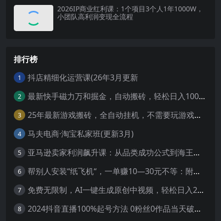
2026IP商业红利课：1个项目3个人1年1000W，
小团队高利润变现全流程
排行榜
抖店精细化运营课(26年3月更新
1
最新快手磁力万和掘金，自动搬砖，轻松日入100-200，操作简单
2
25年最新游戏搬砖，全自动挂机，不需要玩游戏，单手机操作日入300+
3
马夫电商·淘宝私家班(更新3月)
4
亚马逊卖家利润飙升课：从品类成功公式到海王打法，让每个SKU都成爆款一路飙升(更新26年3月
5
帮别人安装“纸飞机“，一单赚10—30元不等：附：免费节点
6
免费无限制，AI一键生成原创中视频，轻松日入2000+，超简单，可矩阵，…
7
2024抖音直播100%起号方法 0粉丝0作品当天破千人在线 多种变现方式
8