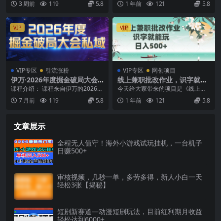
3 周前
119
5.8
1 年前
121
5.8
流+产品系统
自己的AI自动化...
流方式选择(...
VIP
VIP
VIP专区
引流涨粉
VIP专区
网创项目
伊万·2026年度掘金破局大会
线上兼职批改作业，识字就能
私域厦门线下课1月7日-8日(音
玩，日入500+
课程介绍： 课程来自伊万的2026年
今天给大家带来的项目是《线上兼
频+字幕)
度掘金破局大会私域厦门线下课1月
职批改作业，识字就能玩，日入50
7 月前
119
5.8
1 年前
121
5.8
7日-8日（...
0+》 ①兼职，副...
文章展示
全程无人值守！海外小游戏试玩挂机，一台机子
日赚500+
审核视频，几秒一单，多劳多得，新人小白一天
轻松3张【揭秘】
短剧新赛道—动漫短剧玩法，目前红利期月收益
轻松达到6000+