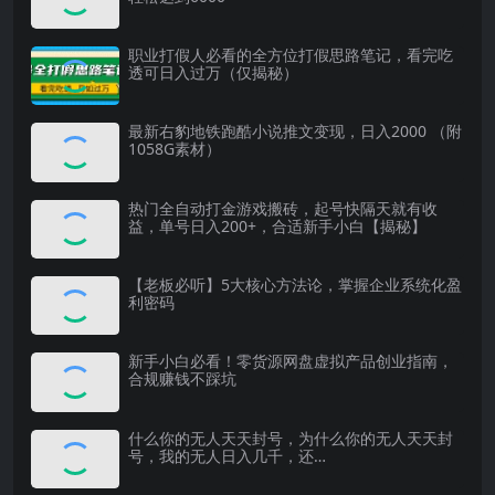
职业打假人必看的全方位打假思路笔记，看完吃
透可日入过万（仅揭秘）
最新右豹地铁跑酷小说推文变现，日入2000 （附
1058G素材）
热门全自动打金游戏搬砖，起号快隔天就有收
益，单号日入200+，合适新手小白【揭秘】
【老板必听】5大核心方法论，掌握企业系统化盈
利密码
新手小白必看！零货源网盘虚拟产品创业指南，
合规赚钱不踩坑
什么你的无人天天封号，为什么你的无人天天封
号，我的无人日入几千，还…