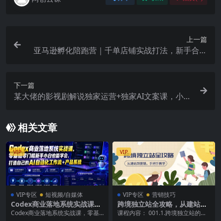
上一篇
亚马逊孵化陪跑营｜千单店铺实战打法，新手合规
起店、避坑选品、数据运营全落地(更新0708)
下一篇
某大佬的影视剧解说独家运营+独家AI文案课，小白
0粉丝也能快速打上抖音精选标签、吃到收益翻倍福
利
相关文章
VIP
VIP
VIP专区
短视频/自媒体
VIP专区
营销技巧
Codex商业落地系统实战课，
跨境独立站全攻略，从建站到
零基础零门槛新手小白也能学
营销，手把手教学，资源全推
Codex商业落地系统实战课，零基
课程内容： 001.1.跨境独立站的基
会，打造自己的AI自动化工作
荐！
础零门槛新手小白也能学会，打造
础认知，不同商品的建站选择和物