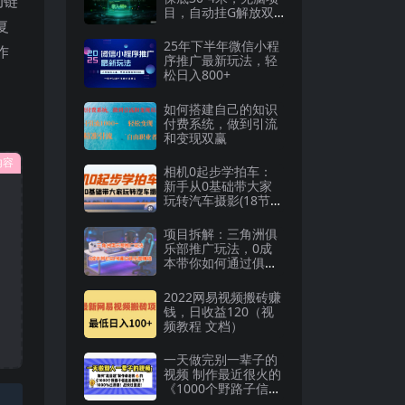
动链
目，自动挂G解放双
复
手【揭秘】
25年下半年微信小程
作
序推广最新玩法，轻
松日入800+
如何搭建自己的知识
付费系统，做到引流
和变现双赢
内容
相机0起步学拍车：
新手从0基础带大家
玩转汽车摄影(18节
课)
项目拆解：三角洲俱
乐部推广玩法，0成
本带你如何通过俱乐
部賺钱
2022网易视频搬砖赚
钱，日收益120（视
频教程 文档）
一天做完别一辈子的
视频 制作最近很火的
《1000个野路子信息
差》100%过原创