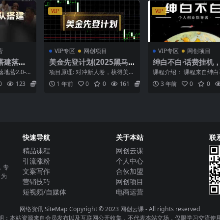
VIP
VIP
营
VIP专区
网创项目
VIP专区
网创项目
搭建落地
美金先登计划(2025黑马
绅白不白·话费挂机
线下课，适
项目
项目，月赚1000 
营2.0-2
项目原理: 对冲新人卷，获得美金
课程介绍： 课程来自绅
营、团队
动化收益
做短视频、
收益。单人每日3小时工作量，收
话费挂机，低保项目，价值
0
123
5.8
1 年前
0
0
161
5.8
3 年前
0
0
益130美金，合计...
元。这个项目已经稳定...
接上手
快速导航
关于本站
联
精品课程
网创云课
引流涨粉
个人中心
，专
文案写作
合伙加盟
，为
营销技巧
网创项目
短视频/自媒体
电商运营
网络资讯
SiteMap
Copyright © 2023
网创云课
- All rights reserved
明：本站资源来自会员发布以及互联网公开收集，不代表本站立场，仅限学习交流使