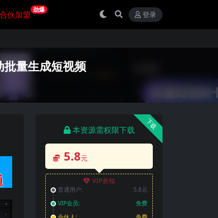
劲爆
合伙加盟
登录
全自动批量生成短视频
下载
本资源需权限下载
5.8
元
VIP折扣
普通用户:
5.8元
VIP会员:
免费
合伙人:
免费