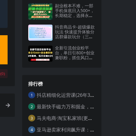
副业根本不难，一部
手机保底日入500+，
长期稳定，选择永远
比努力更重要！【揭
秘】
抖音商品卡-超级爆款
玩法 快速提升体验分
店群爆款玩分（三套
课程）
全新引流创业粉平
台，单日引800+创业
兼职粉，抓住风口先
到吃肉，每天仅…
(
0
)
排行榜
抖店精细化运营课(26年3月更新
1
最新快手磁力万和掘金，自动搬砖，轻松日入100-200，操作简单
2
马夫电商·淘宝私家班(更新3月)
3
亚马逊卖家利润飙升课：从品类成功公式到海王打法，让每个SKU都成爆款一路飙升(更新26年3月
4