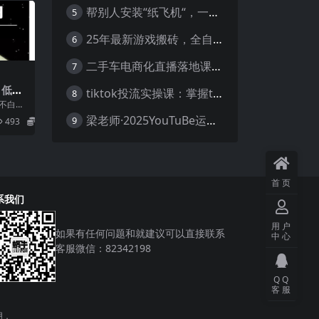
帮别人安装“纸飞机“，一单赚10—30元不等：附：免费节点
5
25年最新游戏搬砖，全自动挂机，不需要玩游戏，单手机操作日入300+
6
二手车电商化直播落地课，从0到1带你玩转二手车直播
7
，低保
tiktok投流实操课：掌握tiktok投流底层逻辑 独家TK投流玩法
8
以上全自
白不白的
398
梁老师·2025YouTuBe运营掘金指南
9
493
5.8
首页
系我们
用户
如果有任何问题和就建议可以直接联系
中心
客服微信：82342198
QQ
客服
用，