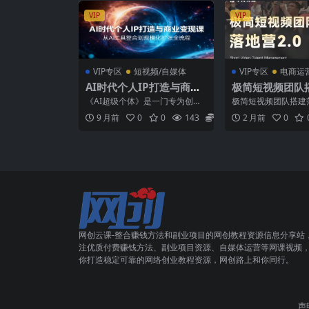
VIP
VIP
VIP专区
短视频/自媒体
VIP专区
电商运
AI时代个人IP打造与商业
极简短视频团队
变现课，从AI工具整合到
营2.0-2026年
《AI超级个体》是一门专为创业
极简短视频团队搭建落地
规模化扩张全流程
合做短视频、运
者设计的AI时代个人IP打造与商
026年线下课，适合
9 月前
0
0
143
5.8
2 月前
0
业变现课程，以AI...
运营、团队搭建的...
搭建的朋友，直
网创云课-整合赚钱方法和副业项目的网创教程资源信息分享站
注优质付费赚钱方法、副业项目资源、自媒体运营等网课视频
你打造稳定可靠的网络创业教程资源，网创路上和你同行。
声